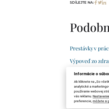
SDÍLEJTE NA:
Podobn
Prestávky v prác
Výpoveď zo zdr
Absencia zamest
Informácie o súbo
Ak kliknete na „So všet
Delená pracovn
analytické a marketing
používanie webovej strá
vás reklamu.
Nastavenie
Nárok na odcho
preferencie,
môžete si p