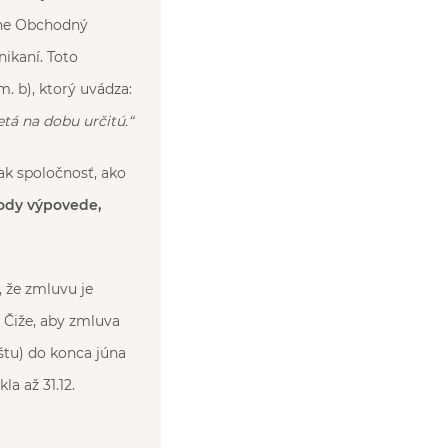
árne Obchodný
nikaní. Toto
. b), ktorý uvádza:
tá na dobu určitú.“
k spoločnosť, ako
ody výpovede,
, že zmluvu je
. Čiže, aby zmluva
štu) do konca júna
la až 31.12.