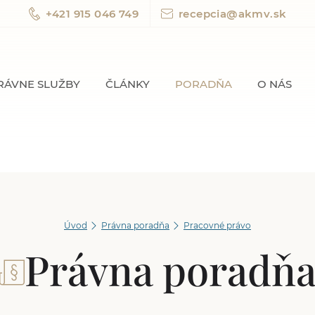
+421 915 046 749
recepcia@akmv.sk
RÁVNE SLUŽBY
ČLÁNKY
PORADŇA
O NÁS
Úvod
Právna poradňa
Pracovné právo
Právna poradň