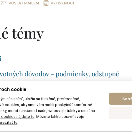
POSLAT MAILEM
VYTISKNOUT
é témy
i
avotných dôvodov – podmienky, odstupné
nanca v práci
roch cookie
kým súhlasím“, uložia sa funkčné, preferenčné,
So v
á zmena
ové cookies, aby sme vám mohli poskytnúť komfortné
nky, merať funkčnosť našej webovej stránky a cieliť na
 cookies nájdete tu
. Môžete ľahko upraviť svoje
dné pri skončení pracovného pomeru
rečítať tu
.