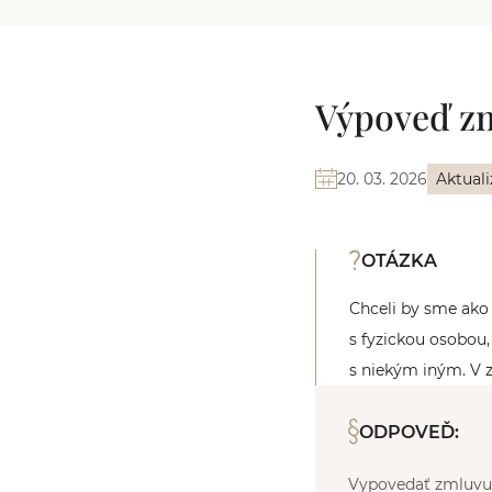
Výpoveď zm
20. 03. 2026
Aktuali
OTÁZKA
Chceli by sme ako
s fyzickou osobou,
s niekým iným. V
ODPOVEĎ:
Vypovedať zmluvu 