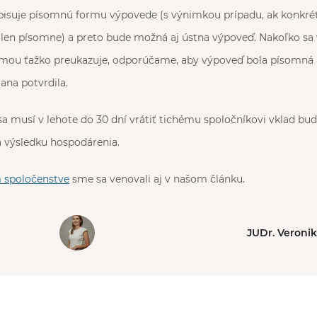
pisuje písomnú formu výpovede (s výnimkou prípadu, ak konkré
ť len písomne) a preto bude možná aj ústna výpoveď. Nakoľko sa
mou ťažko preukazuje, odporúčame, aby výpoveď bola písomná a 
ana potvrdila.
a musí v lehote do 30 dní vrátiť tichému spoločníkovi vklad bu
a výsledku hospodárenia.
 spoločenstve
sme sa venovali aj v našom článku.
JUDr. Veroni