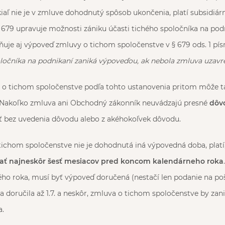
iaľ nie je v zmluve dohodnutý spôsob ukončenia, platí subsidi
§ 679 upravuje možnosti zániku účasti tichého spoločníka na pod
je aj výpoveď zmluvy o tichom spoločenstve v § 679 ods. 1 písm
ločníka na podnikaní zaniká výpoveďou, ak nebola zmluva uzavre
o tichom spoločenstve podľa tohto ustanovenia pritom môže ta
k. Nakoľko zmluva ani Obchodný zákonník neuvádzajú presné
dôv
 bez uvedenia dôvodu alebo z akéhokoľvek dôvodu.
tichom spoločenstve nie je dohodnutá iná výpovedná doba, platí
ať najneskôr šesť mesiacov pred koncom kalendárneho roka
aného roka, musí byť výpoveď doručená (nestačí len podanie na po
a doručila až 1.7. a neskôr, zmluva o tichom spoločenstve by zanik
a.