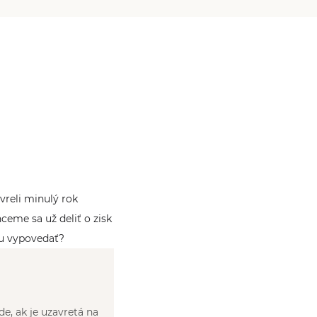
vreli minulý rok
ceme sa už deliť o zisk
u vypovedať?
, ak je uzavretá na