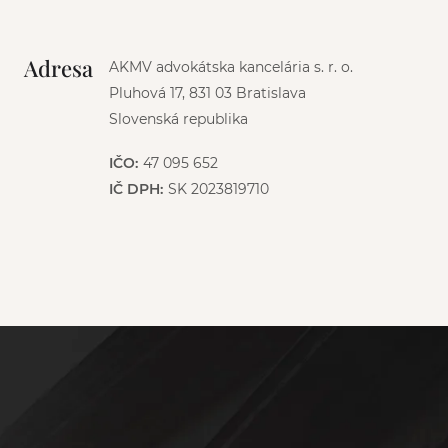
Adresa
AKMV advokátska kancelária s. r. o.
Pluhová 17, 831 03 Bratislava
Slovenská republika
IČO:
47 095 652
IČ DPH:
SK 2023819710