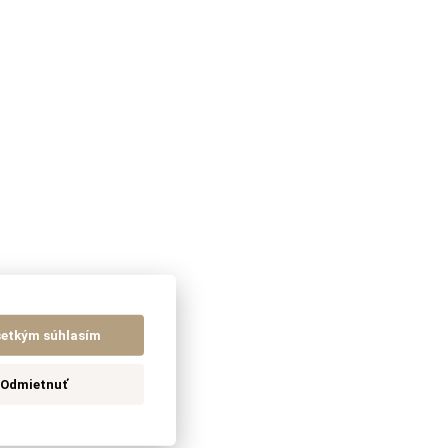
šetkým súhlasím
Odmietnuť