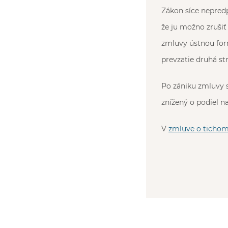
Zákon síce nepred
že ju možno zruši
zmluvy ústnou for
prevzatie druhá str
Po zániku zmluvy s
znížený o podiel n
V
zmluve o tichom