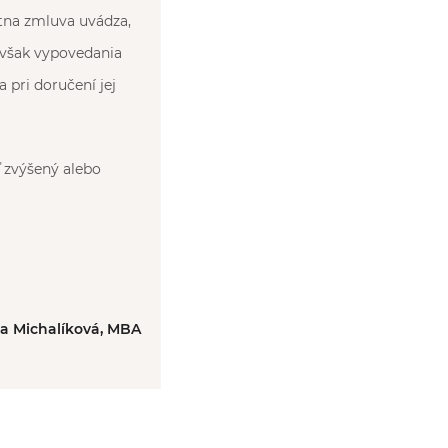
tna zmluva uvádza,
 však vypovedania
pri doručení jej
ď zvýšený alebo
ka Michalíková, MBA