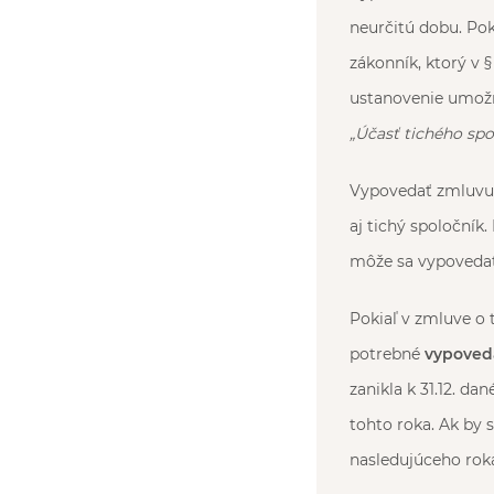
neurčitú dobu. Pok
zákonník, ktorý v 
ustanovenie umožňu
„
Účasť tichého spo
Vypovedať zmluvu 
aj tichý spoloční
môže sa vypovedať
Pokiaľ v zmluve o 
potrebné
vypoved
zanikla k 31.12. d
tohto roka. Ak by s
nasledujúceho rok