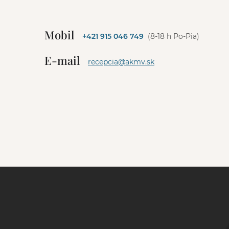
A
l
t
e
Mobil
+421 915 046 749
(8-18 h Po-Pia)
r
n
E-mail
a
recepcia@akmv.sk
t
i
v
e
: