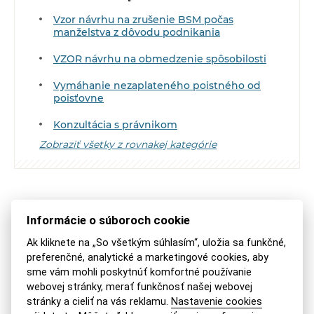
Vzor návrhu na zrušenie BSM počas
manželstva z dôvodu podnikania
VZOR návrhu na obmedzenie spôsobilosti
Vymáhanie nezaplateného poistného od
poisťovne
Konzultácia s právnikom
Zobraziť všetky z rovnakej kategórie
SDÍLEJTE NA:
Informácie o súboroch cookie
POSLAT MAILEM
VYTISKNOUT
Ak kliknete na „So všetkým súhlasím“, uložia sa funkčné,
preferenčné, analytické a marketingové cookies, aby
sme vám mohli poskytnúť komfortné používanie
Podobné témy
webovej stránky, merať funkčnosť našej webovej
stránky a cieliť na vás reklamu.
Nastavenie cookies