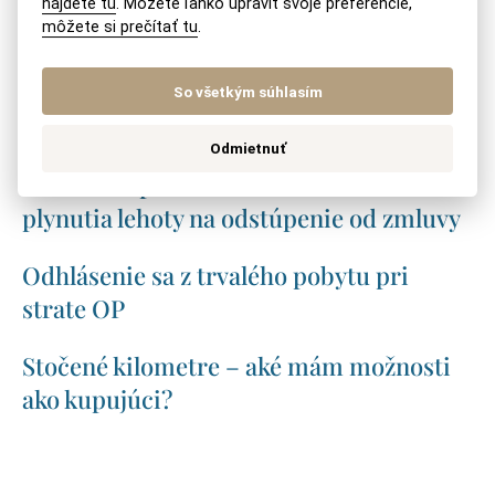
nájdete tu
. Môžete ľahko upraviť svoje preferencie,
môžete si prečítať tu
.
Vrátenie daru
Akú odvodovú povinnosť má živnostník,
So všetkým súhlasím
ktorý je ZŤP?
Odmietnuť
Vrátená neprevzatá zásielka a začiatok
plynutia lehoty na odstúpenie od zmluvy
Odhlásenie sa z trvalého pobytu pri
strate OP
Stočené kilometre – aké mám možnosti
ako kupujúci?