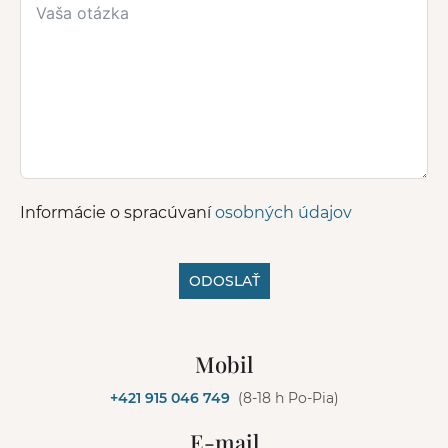
Informácie o spracúvaní
osobných údajov
ODOSLAŤ
A
l
Mobil
t
e
+421 915 046 749
(8-18 h Po-Pia)
r
n
E-mail
a