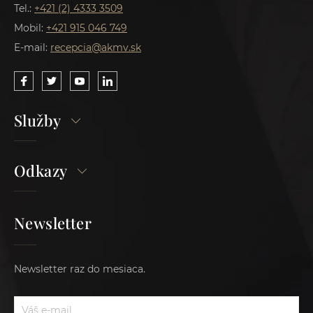
Tel.:
+421 (2) 4333 3509
Mobil:
+421 915 046 749
E-mail:
recepcia@akmv.sk
Služby
Odkazy
Newsletter
Newsletter raz do mesiaca.