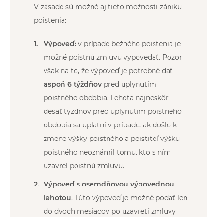
V zásade sú možné aj tieto možnosti zániku
poistenia:
Výpoveď:
v prípade bežného poistenia je
možné poistnú zmluvu vypovedať. Pozor
však na to, že výpoveď je potrebné dať
aspoň 6 týždňov
pred uplynutím
poistného obdobia. Lehota najneskôr
desať týždňov pred uplynutím poistného
obdobia sa uplatní v prípade, ak došlo k
zmene výšky poistného a poistiteľ výšku
poistného neoznámil tomu, kto s ním
uzavrel poistnú zmluvu.
Výpoveď s osemdňovou výpovednou
lehotou
. Túto výpoveď je možné podať len
do dvoch mesiacov po uzavretí zmluvy