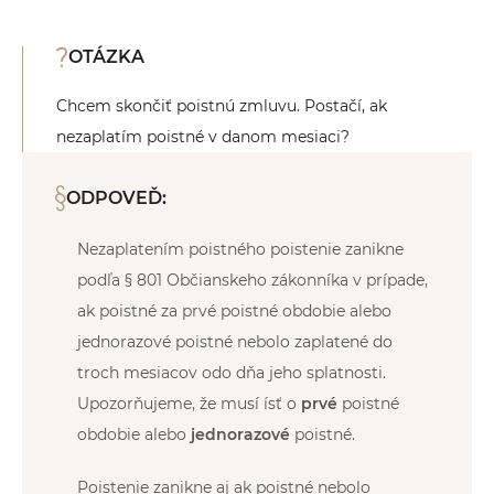
OTÁZKA
Chcem skončiť poistnú zmluvu. Postačí, ak
nezaplatím poistné v danom mesiaci?
ODPOVEĎ:
Nezaplatením poistného poistenie zanikne
podľa § 801 Občianskeho zákonníka v prípade,
ak poistné za prvé poistné obdobie alebo
jednorazové poistné nebolo zaplatené do
troch mesiacov odo dňa jeho splatnosti.
Upozorňujeme, že musí ísť o
prvé
poistné
obdobie alebo
jednorazové
poistné.
Poistenie zanikne aj ak poistné nebolo