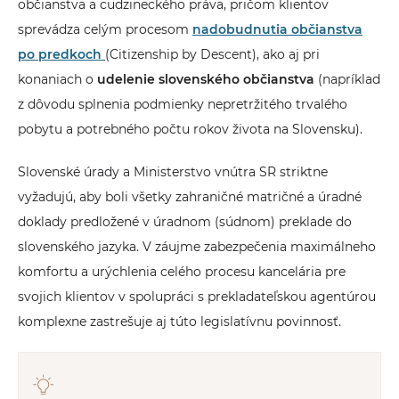
občianstva a cudzineckého práva, pričom klientov
sprevádza celým procesom
nadobudnutia občianstva
po predkoch
(Citizenship by Descent), ako aj pri
konaniach o
udelenie slovenského občianstva
(napríklad
z dôvodu splnenia podmienky nepretržitého trvalého
pobytu a potrebného počtu rokov života na Slovensku).
Slovenské úrady a Ministerstvo vnútra SR striktne
vyžadujú, aby boli všetky zahraničné matričné a úradné
doklady predložené v úradnom (súdnom) preklade do
slovenského jazyka. V záujme zabezpečenia maximálneho
komfortu a urýchlenia celého procesu kancelária pre
svojich klientov v spolupráci s prekladateľskou agentúrou
komplexne zastrešuje aj túto legislatívnu povinnosť.