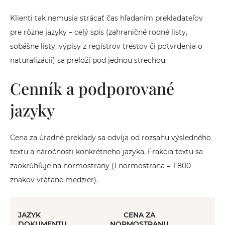
Klienti tak nemusia strácať čas hľadaním prekladateľov
pre rôzne jazyky – celý spis (zahraničné rodné listy,
sobášne listy, výpisy z registrov trestov či potvrdenia o
naturalizácii) sa preloží pod jednou strechou.
Cenník a podporované
jazyky
Cena za úradné preklady sa odvíja od rozsahu výsledného
textu a náročnosti konkrétneho jazyka. Frakcia textu sa
zaokrúhľuje na normostrany (1 normostrana = 1 800
znakov vrátane medzier).
JAZYK
CENA ZA
DOKUMENTU
NORMOSTRANU