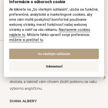
IČO:
47 095 652
Informácie o súboroch cookie
IČ DPH:
SK 2023819710
Ak kliknete na „So všetkým súhlasím“, uložia sa funkčné,
preferenčné, analytické a marketingové cookies, aby
sme vám mohli poskytnúť komfortné používanie
webovej stránky, merať funkčnosť našej webovej
stránky a cieliť na vás reklamu.
Nastavenie cookies
nájdete tu
. Môžete ľahko upraviť svoje preferencie,
Referencie od klientov
môžete si prečítať tu
.
So všetkým súhlasím
Ďakujem za vašu pomoc s problémami týkajúcimi
sa môjho rodného listu a za rady ohľadom podania
Odmietnuť
žiadosti o pas.
Bola som veľmi spokojná so službami, ktoré som
dostala, a taktiež vám chcem zložiť poklonu za vašu
výbornú angličtinu.
DIANA ALBERY