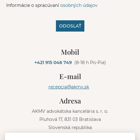
Informácie o spracúvaní
osobných údajov
ODOSLAŤ
A
l
Mobil
t
e
+421 915 046 749
(8-18 h Po-Pia)
r
n
E-mail
a
t
recepcia@akmv.sk
i
v
Adresa
e
:
AKMV advokátska kancelária s. r. o.
Pluhová 17, 831 03 Bratislava
Slovenská republika