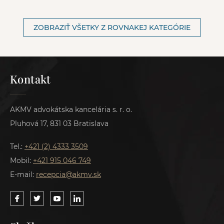
ZOBRAZIŤ VŠETKY Z ROVNAKEJ KATEGÓRIE
Kontakt
AKMV advokátska kancelária s. r. o.
Pluhová 17, 831 03 Bratislava
Tel.:
+421 (2) 4333 3509
Mobil:
+421 915 046 749
E-mail:
recepcia@akmv.sk