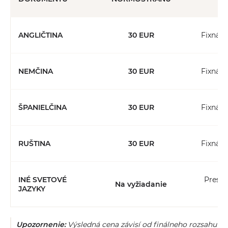
ANGLIČTINA
30 EUR
Fixná c
NEMČINA
30 EUR
Fixná c
ŠPANIELČINA
30 EUR
Fixná c
RUŠTINA
30 EUR
Fixná c
INÉ SVETOVÉ
Presn
Na vyžiadanie
JAZYKY
Upozornenie:
Výsledná cena závisí od finálneho rozsahu