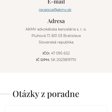
E-mail
a
t
recepcia@akmv.sk
i
v
Adresa
e
:
AKMV advokátska kancelária s. r. o.
Pluhová 17, 831 03 Bratislava
Slovenská republika
IČO:
47 095 652
IČ DPH:
SK 2023819710
Otázky z poradne