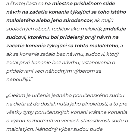
a štvrtej časti sa
na miestne príslušnom súde
návrh na začatie konania týkajúci sa toho istého
maloletého alebo jeho súrodencov
, ak majú
spoločných oboch rodičov ako maloletý,
prideľuje
sudcovi, ktorému bol pridelený prvý návrh na
začatie konania týkajúci sa tohto maloletého
, a
ak sa konanie začalo bez návrhu, sudcovi, ktorý
začal prvé konanie bez návrhu; ustanovenia o
prideľovaní veci náhodným výberom sa
nepoužijú
.“
„
Cieľom je určenie jedného poručenského sudcu
na dieťa až do dosiahnutia jeho plnoletosti, a to pre
všetky typy poručenských konaní vrátane konania
o výkon rozhodnutí vo veciach starostlivosti súdu o
maloletých. Náhodný výber sudcu bude