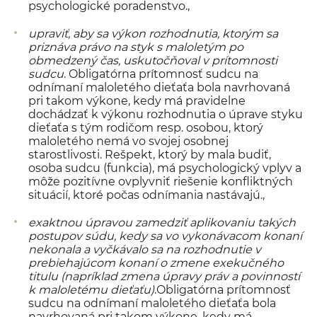
psychologické poradenstvo.,
upraviť, aby sa výkon rozhodnutia, ktorým sa
priznáva právo na styk s maloletým po
obmedzený čas, uskutočňoval v prítomnosti
sudcu
. Obligatórna prítomnosť sudcu na
odnímaní maloletého dieťaťa bola navrhovaná
pri takom výkone, kedy má pravidelne
dochádzať k výkonu rozhodnutia o úprave styku
dieťaťa s tým rodičom resp. osobou, ktorý
maloletého nemá vo svojej osobnej
starostlivosti. Rešpekt, ktorý by mala budiť,
osoba sudcu (funkcia), má psychologický vplyv a
môže pozitívne ovplyvniť riešenie konfliktných
situácií, ktoré počas odnímania nastávajú.,
exaktnou úpravou zamedziť aplikovaniu takých
postupov súdu, kedy sa vo vykonávacom konaní
nekonala a vyčkávalo sa na rozhodnutie v
prebiehajúcom konaní o zmene exekučného
titulu (napríklad zmena úpravy práv a povinností
k maloletému dieťaťu)
.Obligatórna prítomnosť
sudcu na odnímaní maloletého dieťaťa bola
navrhovaná pri takom výkone, kedy má