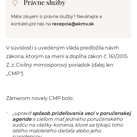
Právne služby
Máte záujem o právne služby? Neváhajte a
kontaktujte nás na
recepcia@akmv.sk
V súvislosti s uvedeným vláda predložila návrh
zákona, ktorým sa mení a dopĺňa zákon č. 161/2015
Z. z. Civilný mimosporový poriadok (ďalej len
„
CMP
“
).
Zámerom novely CMP bolo:
„upraviť
spôsob prideľovania vecí v poručenskej
agende
s cieľom mať jedného poručenského
sudcu na všetky konania, ktoré sa týkajú toho
istého maloletého dieťaťa alebo jeho
súrodencov
.,