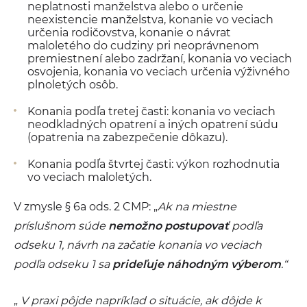
neplatnosti manželstva alebo o určenie
neexistencie manželstva, konanie vo veciach
určenia rodičovstva, konanie o návrat
maloletého do cudziny pri neoprávnenom
premiestnení alebo zadržaní, konania vo veciach
osvojenia, konania vo veciach určenia výživného
plnoletých osôb.
Konania podľa tretej časti: konania vo veciach
neodkladných opatrení a iných opatrení súdu
(opatrenia na zabezpečenie dôkazu).
Konania podľa štvrtej časti: výkon rozhodnutia
vo veciach maloletých.
V zmysle § 6a ods. 2 CMP: „
Ak na miestne
príslušnom súde
nemožno postupovať
podľa
odseku 1, návrh na začatie konania vo veciach
podľa odseku 1 sa
prideľuje náhodným výberom
.“
„
V praxi pôjde napríklad o situácie, ak dôjde k