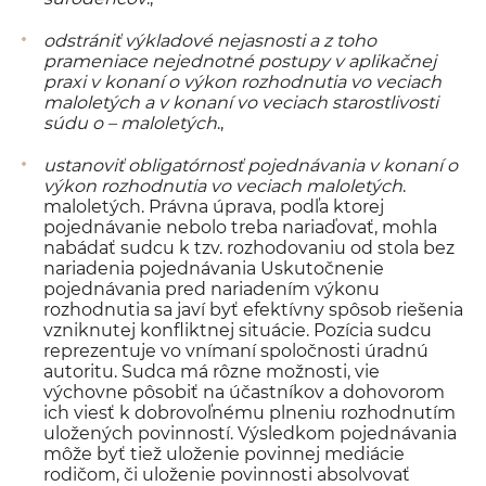
odstrániť výkladové nejasnosti a z toho
prameniace nejednotné postupy v aplikačnej
praxi v konaní o výkon rozhodnutia vo veciach
maloletých a v konaní vo veciach starostlivosti
súdu o – maloletých
.,
ustanoviť obligatórnosť pojednávania v konaní o
výkon rozhodnutia vo veciach maloletých
.
maloletých. Právna úprava, podľa ktorej
pojednávanie nebolo treba nariaďovať, mohla
nabádať sudcu k tzv. rozhodovaniu od stola bez
nariadenia pojednávania Uskutočnenie
pojednávania pred nariadením výkonu
rozhodnutia sa javí byť efektívny spôsob riešenia
vzniknutej konfliktnej situácie. Pozícia sudcu
reprezentuje vo vnímaní spoločnosti úradnú
autoritu. Sudca má rôzne možnosti, vie
výchovne pôsobiť na účastníkov a dohovorom
ich viesť k dobrovoľnému plneniu rozhodnutím
uložených povinností. Výsledkom pojednávania
môže byť tiež uloženie povinnej mediácie
rodičom, či uloženie povinnosti absolvovať