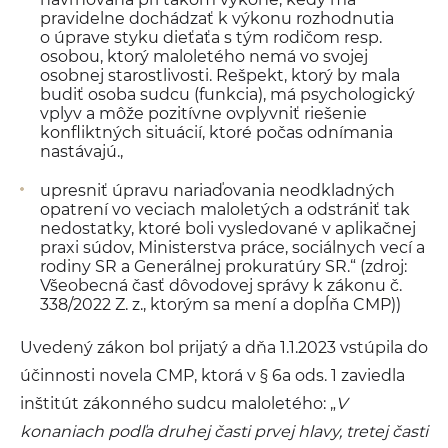
pravidelne dochádzať k výkonu rozhodnutia
o úprave styku dieťaťa s tým rodičom resp.
osobou, ktorý maloletého nemá vo svojej
osobnej starostlivosti. Rešpekt, ktorý by mala
budiť osoba sudcu (funkcia), má psychologický
vplyv a môže pozitívne ovplyvniť riešenie
konfliktných situácií, ktoré počas odnímania
nastávajú.,
upresniť úpravu nariaďovania neodkladných
opatrení vo veciach maloletých a odstrániť tak
nedostatky, ktoré boli vysledované v aplikačnej
praxi súdov, Ministerstva práce, sociálnych vecí a
rodiny SR a Generálnej prokuratúry SR.“ (zdroj:
Všeobecná časť dôvodovej správy k zákonu č.
338/2022 Z. z., ktorým sa mení a dopĺňa CMP))
Uvedený zákon bol prijatý a dňa 1.1.2023 vstúpila do
účinnosti novela CMP, ktorá v § 6a ods. 1 zaviedla
inštitút zákonného sudcu maloletého: „
V
konaniach podľa druhej časti prvej hlavy, tretej časti