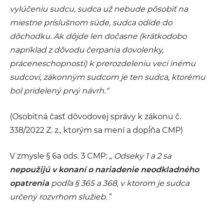
vylúčeniu sudcu, sudca už nebude pôsobiť na
miestne príslušnom súde, sudca odíde do
dôchodku. Ak dôjde len dočasne (krátkodobo
napríklad z dôvodu čerpania dovolenky,
práceneschopnosti) k prerozdeleniu veci inému
sudcovi, zákonným sudcom je ten sudca, ktorému
bol pridelený prvý návrh.
“
(Osobitná časť dôvodovej správy k zákonu č.
338/2022 Z. z., ktorým sa mení a dopĺňa CMP)
V zmysle § 6a ods. 3 CMP: „
Odseky 1 a 2 sa
nepoužijú v konaní o nariadenie neodkladného
opatrenia
podľa § 365 a 368, v ktorom je sudca
určený rozvrhom služieb.
“