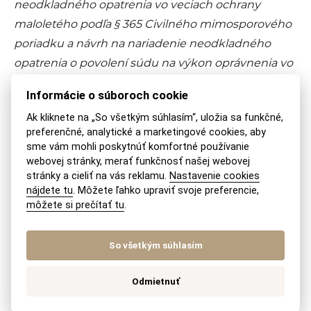
neodkladného opatrenia vo veciach ochrany
maloletého podľa § 365 Civilného mimosporového
poriadku a návrh na nariadenie neodkladného
opatrenia o povolení súdu na výkon oprávnenia vo
veci starostlivosti o maloletých podľa § 368
Informácie o súboroch cookie
Civilného mimosporového poriadku; ak je návrh na
Ak kliknete na „So všetkým súhlasím“, uložia sa funkčné,
nariadenie neodkladného opatrenia podaný v čase,
preferenčné, analytické a marketingové cookies, aby
keď podateľňa súdu nie je v prevádzke,
sme vám mohli poskytnúť komfortné používanie
službukonajúci sudca prevezme návrh, zabezpečí
webovej stránky, merať funkčnosť našej webovej
stránky a cieliť na vás reklamu.
Nastavenie cookies
jeho prevzatie a vyznačenie v registri a týmto
nájdete tu
. Môžete ľahko upraviť svoje preferencie,
úkonom sa stáva zákonným sudcom na nariadenie
môžete si prečítať tu
.
neodkladného opatrenia vo veci
“
So všetkým súhlasím
ZDIEĽAJTE NA:
POSLAŤ MAILOM
VYTLAČIŤ
Odmietnuť