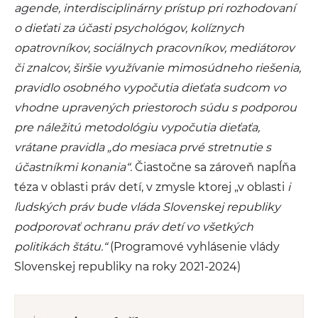
agende, interdisciplinárny prístup pri rozhodovaní
o dieťati za účasti psychológov, kolíznych
opatrovníkov, sociálnych pracovníkov, mediátorov
či znalcov, širšie využívanie mimosúdneho riešenia,
pravidlo osobného vypočutia dieťaťa sudcom vo
vhodne upravených priestoroch súdu s podporou
pre náležitú metodológiu vypočutia dieťaťa,
vrátane pravidla „do mesiaca prvé stretnutie s
účastníkmi konania“.
Čiastočne sa zároveň napĺňa
téza v oblasti práv detí, v zmysle ktorej „v oblasti
i
ľudských práv bude vláda Slovenskej republiky
podporovať ochranu práv detí vo všetkých
politikách štátu.“
(Programové vyhlásenie vlády
Slovenskej republiky na roky 2021-2024)