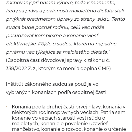
zachovaný pri prvom výbere, teda v momente,
kedy sa práva a povinnosti maloletého dieťaťa stali
prvýkrát predmetom úpravy zo strany súdu. Tento
sudca bude poznať rodinu, celú vec môže
posudzovať komplexne a konanie viesť
efektívnejšie. Pôjde o sudcu, ktorému napadne
prvému vec týkajúca sa maloletého dieťaťa.“
(Osobitná časť dôvodovej správy k zákonu č.
338/2022 Z. z., ktorým sa mení a dopĺňa CMP)
Inštitút zákonného sudcu sa použije vo
vybraných konaniach podľa osobitnej časti:
Konania podľa druhej časti prvej hlavy: konania v
niektorých rodinnoprávnych veciach. Patria sem
konanie vo veciach starostlivosti súdu o
maloletých, konanie o povolenie uzavrieť
manželstvo, konanie o rozvod, konanie o určenie