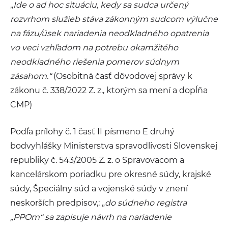
„
Ide o ad hoc situáciu, kedy sa sudca určený
rozvrhom služieb stáva zákonným sudcom výlučne
na fázu/úsek nariadenia neodkladného opatrenia
vo veci vzhľadom na potrebu okamžitého
neodkladného riešenia pomerov súdnym
zásahom.“
(Osobitná časť dôvodovej správy k
zákonu č. 338/2022 Z. z., ktorým sa mení a dopĺňa
CMP)
Podľa prílohy č. 1 časť II písmeno E druhý
bodvyhlášky Ministerstva spravodlivosti Slovenskej
republiky č. 543/2005 Z. z. o Spravovacom a
kancelárskom poriadku pre okresné súdy, krajské
súdy, Špeciálny súd a vojenské súdy v znení
neskorších predpisov,: „
do súdneho registra
„PPOm“ sa zapisuje návrh na nariadenie