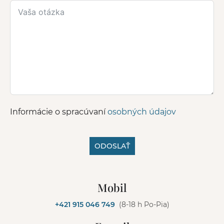
Informácie o spracúvaní
osobných údajov
ODOSLAŤ
A
l
Mobil
t
e
+421 915 046 749
(8-18 h Po-Pia)
r
n