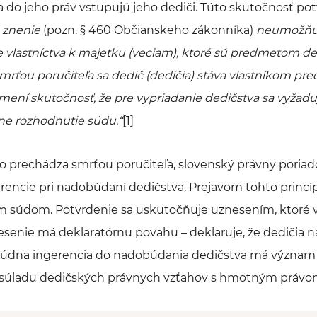
a do jeho práv vstupujú jeho dediči. Túto skutočnosť po
 znenie
(pozn. § 460 Občianskeho zákonníka)
neumožňu
e vlastníctva k majetku (veciam), ktoré sú predmetom 
Smrťou poručiteľa sa dedič (dedičia) stáva vlastníkom p
mení skutočnosť, že pre vypriadanie dedičstva sa vyžad
vne rozhodnutie súdu.“
[1]
vo prechádza smrťou poručiteľa, slovenský právny poriado
erencie pri nadobúdaní dedičstva. Prejavom tohto princí
m súdom. Potvrdenie sa uskutočňuje uznesením, ktoré v
senie má deklaratórnu povahu – deklaruje, že dedičia 
 Súdna ingerencia do nadobúdania dedičstva má význam 
 súladu dedičských právnych vzťahov s hmotným právo