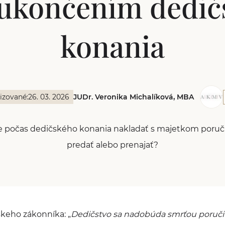
 ukončením dedič
konania
izované:
26. 03. 2026
JUDr. Veronika Michalíková, MBA
e počas dedičského konania nakladať s majetkom poručit
predať alebo prenajať?
keho zákonníka: „
Dedičstvo sa nadobúda smrťou poruči