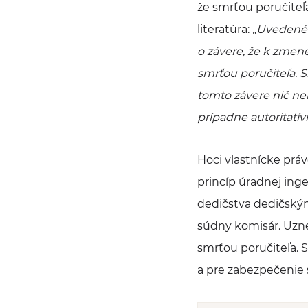
že smrťou poručiteľ
literatúra: „
Uvedené
o závere, že k zmen
smrťou poručiteľa. 
tomto závere nič ne
prípadne autoritatí
Hoci vlastnícke prá
princíp úradnej ing
dedičstva dedičský
súdny komisár. Uzne
smrťou poručiteľa.
a pre zabezpečenie