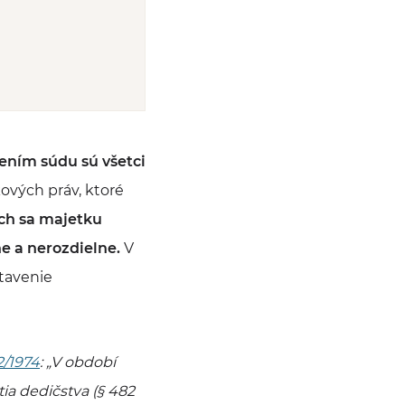
ením súdu sú všetci
ových práv, ktoré
ich sa majetku
e a nerozdielne.
V
tavenie
2/1974
:
„V období
a dedičstva (§ 482