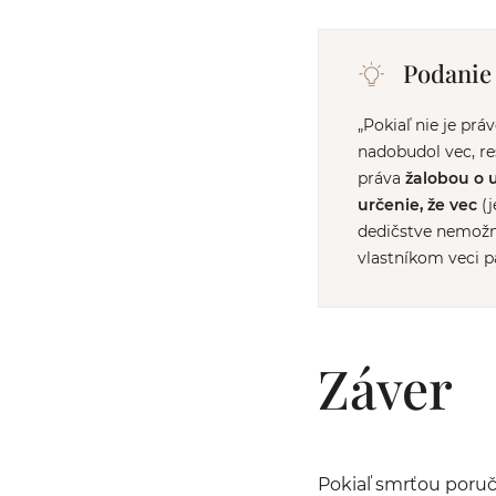
Podanie
„Pokiaľ nie je pr
nadobudol vec, res
práva
žalobou o u
určenie, že vec
(j
dedičstve nemožn
vlastníkom veci p
Záver
Pokiaľ smrťou poruči