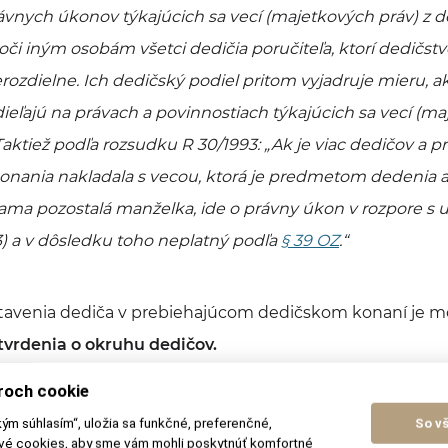
rávnych úkonov týkajúcich sa vecí (majetkových práv) z d
oči iným osobám všetci dedičia poručiteľa, ktorí dedičstv
rozdielne. Ich dedičský podiel pritom vyjadruje mieru, a
eľajú na právach a povinnostiach týkajúcich sa vecí (ma
Taktiež podľa rozsudku R 30/1993: „
Ak je viac dedičov a 
onania nakladala s vecou, ktorá je predmetom dedenia 
sama pozostalá manželka, ide o právny úkon v rozpore 
23) a v dôsledku toho neplatný podľa
§ 39 OZ
.“
tavenia dediča v prebiehajúcom dedičskom konaní je m
tvrdenia o okruhu dedičov.
roch cookie
kým súhlasím“, uložia sa funkčné, preferenčné,
So v
by
ové cookies, aby sme vám mohli poskytnúť komfortné