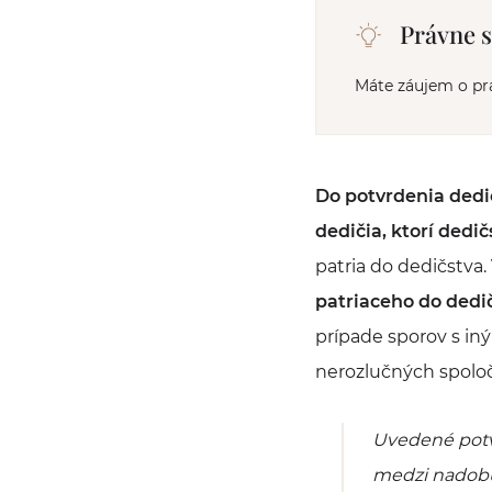
Právne 
Máte záujem o pr
Do potvrdenia dedi
dedičia, ktorí dedi
patria do dedičstva.
patriaceho do dedi
prípade sporov s in
nerozlučných spoloč
Uvedené potvr
medzi nadobu