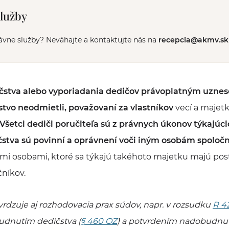
služby
ávne služby? Neváhajte a kontaktujte nás na
recepcia@akmv.sk
čstva alebo vyporiadania dedičov právoplatným uznes
čstvo neodmietli, považovaní za vlastníkov
vecí a majetk
Všetci dediči poručiteľa sú z právnych úkonov týkajúc
čstva sú povinní a oprávnení voči iným osobám spoločn
ými osobami, ktoré sa týkajú takéhoto majetku majú pos
níkov.
dzuje aj rozhodovacia prax súdov, napr. v rozsudku
R 4
dnutím dedičstva (
§ 460 OZ
) a potvrdením nadobudnuti