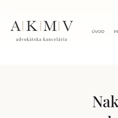
ÚVOD
P
Nak