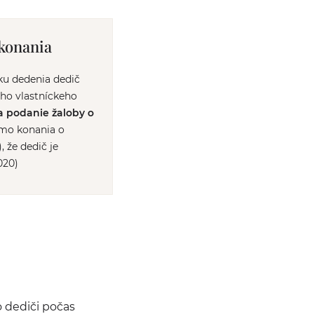
konania
ku dedenia dedič
ho vlastníckeho
a podanie žaloby o
imo konania o
 že dedič je
020)
o dediči počas