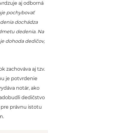
tvrdzuje aj odborná
je pochybovať
dedenia dochádza
redmetu dedenia. Na
uje dohoda dedičov,
k zachováva aj tzv.
pu je potvrdenie
ydáva notár, ako
nadobudli dedičstvo
pre právnu istotu
m.