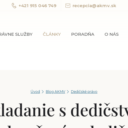
+421 915 046 749
recepcia@akmv.sk
RÁVNE SLUŽBY
ČLÁNKY
PORADŇA
O NÁS
Úvod
Blog AKMV
Dedičské právo
ladanie s dedičs