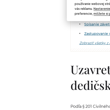
používanie webovej strá
Úmrtie v zahra
vás reklamu.
Nastavenie
preferencie,
môžete si p
Zápis do katas
Spísanie závet
Zastupovanie 
Zobraziť všetky z
Uzavre
dedičs
Podľa § 201 Civilné