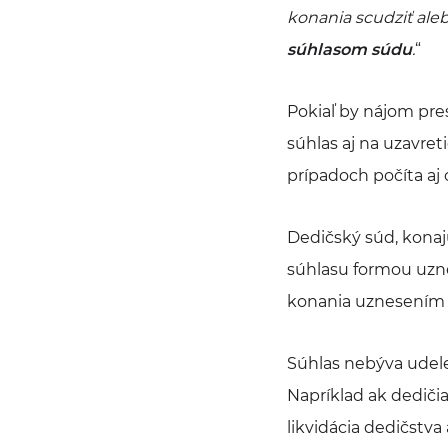
konania scudziť ale
súhlasom súdu
.
“
Pokiaľ by nájom pre
súhlas aj na uzavre
prípadoch počíta aj 
Dedičský súd, kona
súhlasu formou uzne
konania uznesením v
Súhlas nebýva udele
Napríklad ak dedičia
likvidácia dedičstva