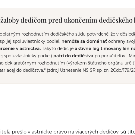
 žaloby dedičom pred ukončením dedičského 
ávoplatným rozhodnutím dedičského súdu potvrdené, že v dôsled
p. jej spoluvlastnícky podiel,
nemôže sa domáhať
ochrany svoj
rčenie vlastníctva.
Takýto dedič je
aktívne legitimovaný len n
ej spoluvlastnícky podiel)
patrí do dedičstva
po poručiteľovi. M
o deklaratórnym rozhodnutím (výrokom štátneho orgánu určiť),
atriacej do dedičstva.“ (zdroj Uznesenie NS SR sp. zn. 2Cdo/179/2
teľa prešlo vlastnícke právo na viacerých dedičov, sú tít