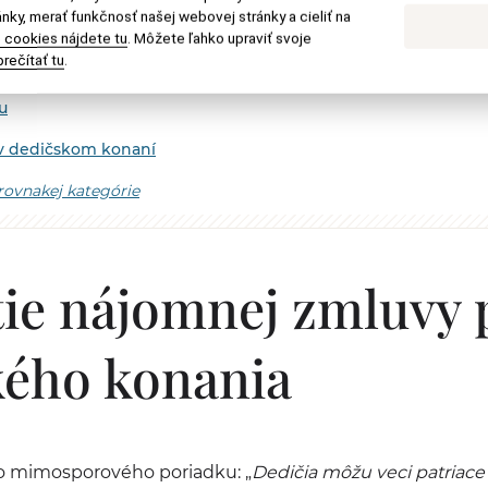
nky, merať funkčnosť našej webovej stránky a cieliť na
ničí – ako vybaviť slovenský úmrtný list?
 cookies nájdete tu
. Môžete ľahko upraviť svoje
rečítať tu
.
tra pri dedení v zahraničí
u
v dedičskom konaní
 rovnakej kategórie
tie nájomnej zmluvy 
kého konania
ho mimosporového poriadku: „
Dedičia môžu veci patriace