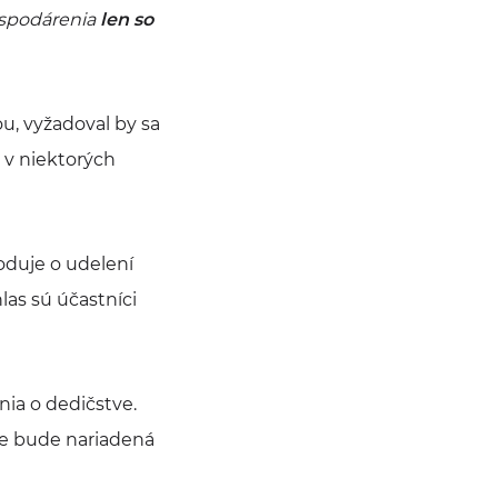
ospodárenia
len so
u, vyžadoval by sa
 v niektorých
oduje o udelení
as sú účastníci
ia o dedičstve.
 že bude nariadená