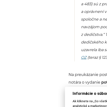
a 483) sú z p
a oprávnení v
spoločne a ne
navzájom podi
z dedičstva.“
dedičského k
uzavrela iba 
OZ
(teraz § 1
Na preukázanie pos
notára o vydanie
po
Informácie o súbo
Ak kliknete na „So všet
Právne služ
analytické a marketing