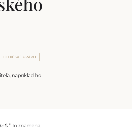
ského
DEDIČSKÉ PRÁVO
eľa, napríklad ho
teľa
.“ To znamená,