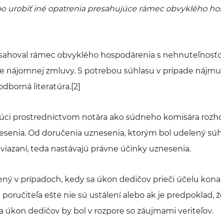
bo urobiť iné opatrenia presahujúce rámec obvyklého h
sahoval rámec obvyklého hospodárenia s nehnuteľnosťo
tie nájomnej zmluvy. S potrebou súhlasu v prípade nájmu
odborná literatúra.[2]
júci prostredníctvom notára ako súdneho komisára rozh
senia. Od doručenia uznesenia, ktorým bol udelený súhl
iazaní, teda nastávajú právne účinky uznesenia.
ný v prípadoch, kedy sa úkon dedičov prieči účelu konan
 poručiteľa ešte nie sú ustálení alebo ak je predpoklad,
 a úkon dedičov by bol v rozpore so záujmami veriteľov.