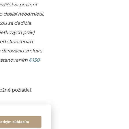
edičstva povinní
o dosiaľ neodmietli,
kou sa dedičia
jetkových práv)
pred skončením
a darovaciu zmluvu
s ustanovením
§ 130
ožné požiadať
šetkým súhlasím