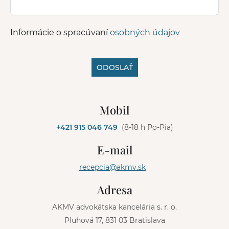
Informácie o spracúvaní
osobných údajov
ODOSLAŤ
A
l
Mobil
t
e
+421 915 046 749
(8-18 h Po-Pia)
r
n
E-mail
a
t
recepcia@akmv.sk
i
v
Adresa
e
:
AKMV advokátska kancelária s. r. o.
Pluhová 17, 831 03 Bratislava