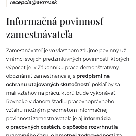
recepcia@akmv.sk
Informačná povinnosť
zamestnávateľa
Zamestnávateľ je vo vlastnom záujme povinný už
v rámci svojich predzmluvných povinností, ktorých
výpočet je v Zákonníku práce demonštratívny,
oboznámiť zamestnanca aj s
predpismi na
ochranu utajovaných skutočností
, pokiaľ by sa
mali vzťahov na prácu, ktorú bude vykonávať.
Rovnako v danom štádiu pracovnoprávneho
vzťahu možným predmetom informačnej
povinnosti zamestnávateľa je aj
informácia
o pracovných cestách, o spôsobe rozvrhnutia
pracovného času, o hmotnej zodpovednosti za