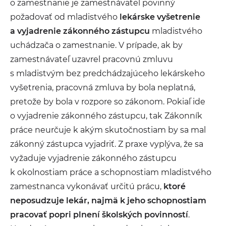
o zamestnanie je zamestnávateľ povinný
požadovať od mladistvého
lekárske vyšetrenie
a vyjadrenie zákonného zástupcu
mladistvého
uchádzača o zamestnanie. V prípade, ak by
zamestnávateľ uzavrel pracovnú zmluvu
s mladistvým bez predchádzajúceho lekárskeho
vyšetrenia, pracovná zmluva by bola neplatná,
pretože by bola v rozpore so zákonom. Pokiaľ ide
o vyjadrenie zákonného zástupcu, tak Zákonník
práce neurčuje k akým skutočnostiam by sa mal
zákonný zástupca vyjadriť. Z praxe vyplýva, že sa
vyžaduje vyjadrenie zákonného zástupcu
k okolnostiam práce a schopnostiam mladistvého
zamestnanca vykonávať určitú prácu,
ktoré
neposudzuje lekár, najmä k jeho schopnostiam
pracovať popri plnení školských povinností
.