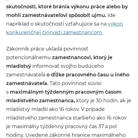
skutočnosti, ktoré bránia výkonu práce alebo by
mohli zamestnávateľovi spôsobiť ujmu.
Ide
napríklad o skutočnosti vzťahujúce sa na
výkon
konkurenčnej činnosti zamestnancom.
Zákonník práce ukladá povinnosť
potencionálnemu
zamestnancovi, ktorý je
mladistvý
informovať svojho budúceho
zamestnávateľa
o dĺžke pracovného času u iného
zamestnávateľa.
Táto povinnosť súvisí
s
maximálnym týždenným pracovným časom
mladistvého zamestnanca,
ktorý je 30 hodín, ak je
mladistvý mladší ako 16 rokov. V prípade
mladistvého zamestnanca staršieho ako 16 rokov
je maximálny týždenný pracovný čas 37 a pol
hodiny. Uvedené zákonné hranice maximálneho