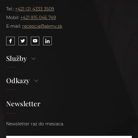
Tel.:
+421 (2) 4333 3509
Mobil:
+421 915 046 749
E-mail:
recepcia@akmv.sk
Služby
Odkazy
Newsletter
Newsletter raz do mesiaca.