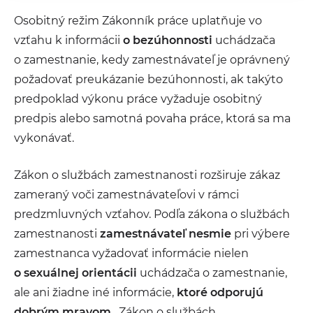
Osobitný režim Zákonník práce uplatňuje vo
vzťahu k informácii
o bezúhonnosti
uchádzača
o zamestnanie, kedy zamestnávateľ je oprávnený
požadovať preukázanie bezúhonnosti, ak takýto
predpoklad výkonu práce vyžaduje osobitný
predpis alebo samotná povaha práce, ktorá sa ma
vykonávať.
Zákon o službách zamestnanosti rozširuje zákaz
zameraný voči zamestnávateľovi v rámci
predzmluvných vzťahov. Podľa zákona o službách
zamestnanosti
zamestnávateľ nesmie
pri výbere
zamestnanca vyžadovať informácie nielen
o sexuálnej orientácii
uchádzača o zamestnanie,
ale ani žiadne iné informácie,
ktoré odporujú
dobrým mravom
. Zákon o službách