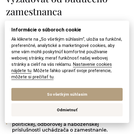
zamestnanca
Ustanovenia Zákonníka práce negatívnym
Informácie o súboroch cookie
spôsobom vymedzujú okruh informácií, ktoré
Ak kliknete na „So všetkým súhlasím“, uložia sa funkčné,
zamestnávateľ nesmie vyžadovať od budúceho
preferenčné, analytické a marketingové cookies, aby
sme vám mohli poskytnúť komfortné používanie
zamestnanca. Uvedené ustanovenie sleduje
webovej stránky, merať funkčnosť našej webovej
predovšetkým ochranu súkromia fyzickej osoby,
stránky a cieliť na vás reklamu.
Nastavenie cookies
ktorá sa uchádza o prácu. Zákonník práce výslovne
nájdete tu
. Môžete ľahko upraviť svoje preferencie,
môžete si prečítať tu
.
vylučuje právo zamestnávateľa požadovať
informácie
So všetkým súhlasím
o tehotenstve,
Odmietnuť
rodinných pomeroch,
politickej, odborovej a náboženskej
príslušnosti uchádzača o zamestnanie.