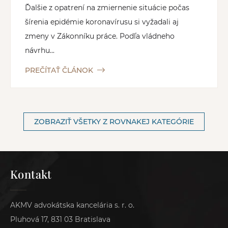
Ďalšie z opatrení na zmiernenie situácie počas
šírenia epidémie koronavírusu si vyžadali aj
zmeny v Zákonníku práce. Podľa vládneho
návrhu...
PREČÍTAŤ ČLÁNOK
ZOBRAZIŤ VŠETKY Z ROVNAKEJ KATEGÓRIE
Kontakt
AKMV advokátska kancelária s. r. o.
Pluhová 17, 831 03 Bratislava