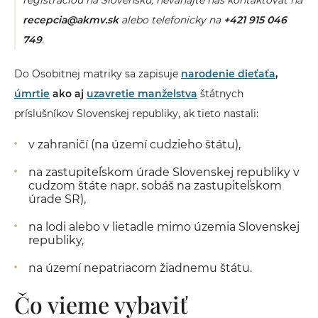
registráciou na Slovensku, neváhajte nás kontaktovať na
recepcia@akmv.sk
alebo telefonicky na
+421 915 046
749
.
Do Osobitnej matriky sa zapisuje
narodenie dieťaťa
,
úmrtie
ako aj
uzavretie manželstva
štátnych
príslušníkov Slovenskej republiky, ak tieto nastali:
v zahraničí (na území cudzieho štátu),
na zastupiteľskom úrade Slovenskej republiky v
cudzom štáte napr. sobáš na zastupiteľskom
úrade SR),
na lodi alebo v lietadle mimo územia Slovenskej
republiky,
na území nepatriacom žiadnemu štátu.
Čo vieme vybaviť