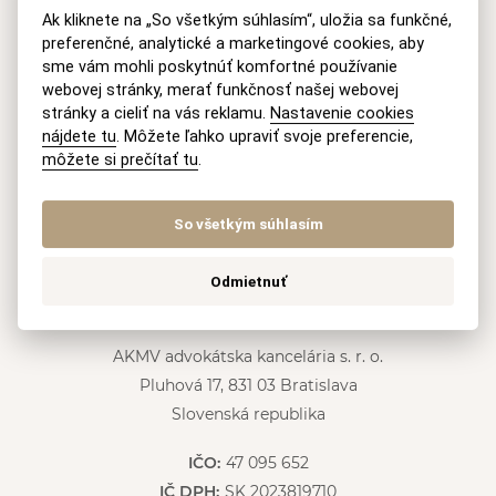
Ak kliknete na „So všetkým súhlasím“, uložia sa funkčné,
preferenčné, analytické a marketingové cookies, aby
ODOSLAŤ
sme vám mohli poskytnúť komfortné používanie
webovej stránky, merať funkčnosť našej webovej
A
stránky a cieliť na vás reklamu.
Nastavenie cookies
l
nájdete tu
. Môžete ľahko upraviť svoje preferencie,
Mobil
t
môžete si prečítať tu
.
e
+421 915 046 749
(8-18 h Po-Pia)
r
n
So všetkým súhlasím
E-mail
a
t
recepcia@akmv.sk
i
Odmietnuť
v
Adresa
e
:
AKMV advokátska kancelária s. r. o.
Pluhová 17, 831 03 Bratislava
Slovenská republika
IČO:
47 095 652
IČ DPH:
SK 2023819710