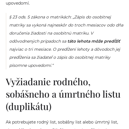
upovedomí.
§ 23 ods. 5 zákona o matrikách: „Zápis do osobitnej
matriky sa vykoná najneskôr do troch mesiacov odo dňa
doručenia žiadosti na osobitnú matriku. V
odôvodnených prípadoch sa
táto lehota môže predĺžiť
najviac o tri mesiace. O predĺžení lehoty a dôvodoch jej
predĺženia sa žiadateľ o zápis do osobitnej matriky
písomne upovedomí.“
Vyžiadanie rodného,
sobášneho a úmrtného listu
(duplikátu)
Ak potrebujete rodný list, sobášny list alebo úmrtný list,