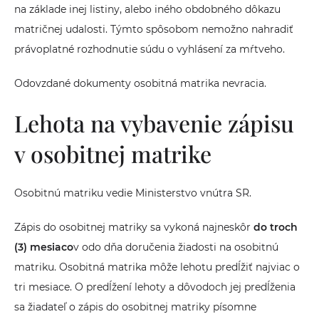
na základe inej listiny, alebo iného obdobného dôkazu
matričnej udalosti. Týmto spôsobom nemožno nahradiť
právoplatné rozhodnutie súdu o vyhlásení za mŕtveho.
Odovzdané dokumenty osobitná matrika nevracia.
Lehota na vybavenie zápisu
v osobitnej matrike
Osobitnú matriku vedie Ministerstvo vnútra SR.
Zápis do osobitnej matriky sa vykoná najneskôr
do troch
(3) mesiaco
v odo dňa doručenia žiadosti na osobitnú
matriku. Osobitná matrika môže lehotu predĺžiť najviac o
tri mesiace. O predĺžení lehoty a dôvodoch jej predĺženia
sa žiadateľ o zápis do osobitnej matriky písomne