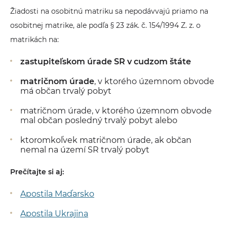
Žiadosti na osobitnú matriku sa nepodávvajú priamo na
osobitnej matrike, ale podľa § 23 zák. č. 154/1994 Z. z. o
matrikách
na:
zastupiteľskom úrade SR v cudzom štáte
matričnom úrade
, v ktorého územnom obvode
má občan trvalý pobyt
matričnom úrade, v ktorého územnom obvode
mal občan posledný trvalý pobyt alebo
ktoromkoľvek matričnom úrade, ak občan
nemal na území SR trvalý pobyt
Prečítajte si aj:
Apostila Maďarsko
Apostila Ukrajina