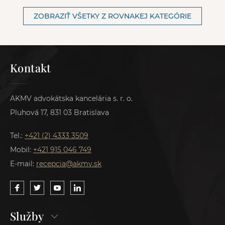
ZOBRAZIŤ VŠETKY Z ROVNAKEJ KATEGÓRIE
Kontakt
AKMV advokátska kancelária s. r. o.
Pluhová 17, 831 03 Bratislava
Tel.:
+421 (2) 4333 3509
Mobil:
+421 915 046 749
E-mail:
recepcia@akmv.sk
Služby