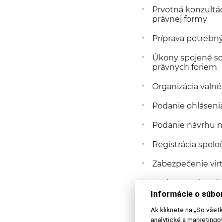
Prvotná konzultác
právnej formy
Príprava potreb
Úkony spojené so
právnych foriem
Organizácia valn
Podanie ohlásenia
Podanie návrhu n
Registrácia spolo
Zabezpečenie vir
Poskytovanie prie
duševného vlastn
Informácie o súbo
Ak kliknete na „So všet
Zastupovanie v s
analytické a marketing