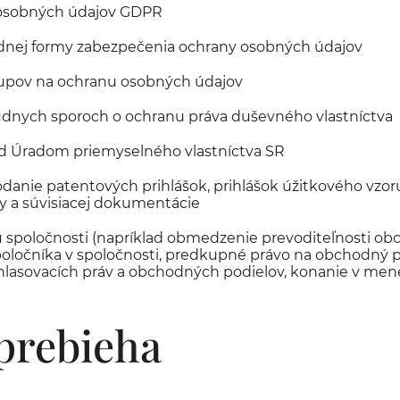
 osobných údajov GDPR
dnej formy zabezpečenia ochrany osobných údajov
upov na ochranu osobných údajov
údnych sporoch o ochranu práva duševného vlastníctva
d Úradom priemyselného vlastníctva SR
danie patentových prihlášok, prihlášok úžitkového vzoru
 a súvisiacej dokumentácie
 spoločnosti (napríklad obmedzenie prevoditeľnosti ob
poločníka v spoločnosti, predkupné právo na obchodný p
hlasovacích práv a obchodných podielov, konanie v mene
prebieha