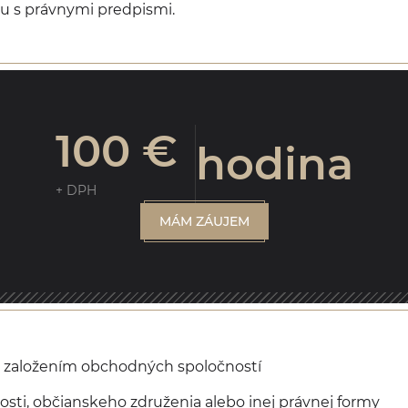
u s právnymi predpismi.
100 €
hodina
+ DPH
MÁM ZÁUJEM
 založením obchodných spoločností
osti, občianskeho združenia alebo inej právnej formy