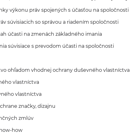
ky výkonu práv spojených s účasťou na spoločnosti
v súvisiacich so správou a riadením spoločnosti
ah účasti na zmenách základného imania
nia súvisiace s prevodom účasti na spoločnosti
vo ohľadom vhodnej ochrany duševného vlastníctva
ného vlastníctva
ného vlastníctva
chrane značky, dizajnu
enčných zmlúv
know-how