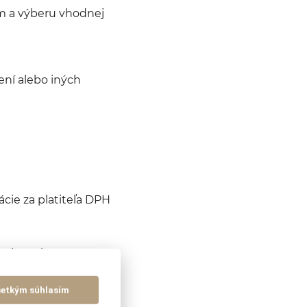
ím a výberu vhodnej
ní alebo iných
ácie za platiteľa DPH
gistrácie
šetkým súhlasím