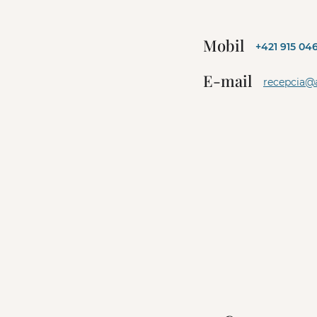
l
t
e
Mobil
+421 915 04
r
n
E-mail
a
recepcia@
t
i
v
e
: