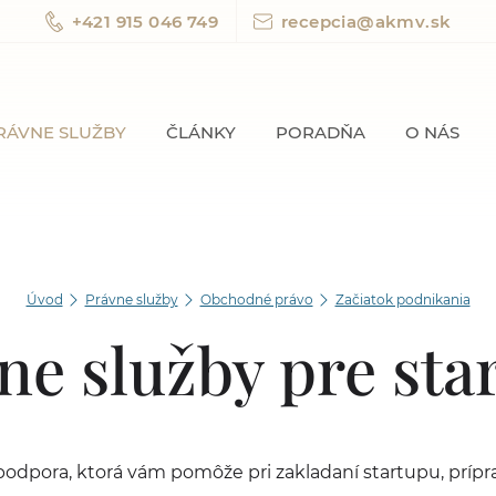
+421 915 046 749
recepcia@akmv.sk
RÁVNE SLUŽBY
ČLÁNKY
PORADŇA
O NÁS
Úvod
Právne služby
Obchodné právo
Začiatok podnikania
ne služby pre sta
dpora, ktorá vám pomôže pri zakladaní startupu, prípr