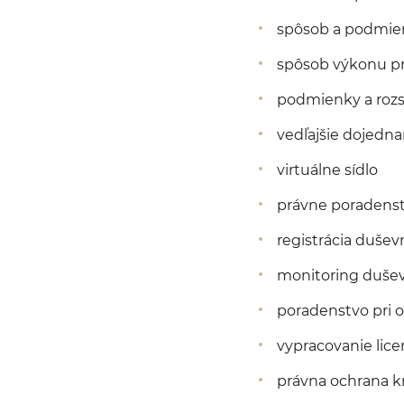
spôsob a podmien
spôsob výkonu prá
podmienky a rozs
vedľajšie dojedna
virtuálne sídlo
právne poradenst
registrácia dušev
monitoring dušev
poradenstvo pri o
vypracovanie lic
právna ochrana 