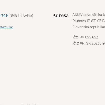
Adresa
AKMV advokátska kan
6 749
(8-18 h Po-Pia)
Pluhová 17, 831 03 B
Slovenská republika
akmv.sk
IČO:
47 095 652
IČ DPH:
SK 2023819