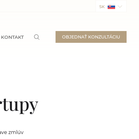
SK
KONTAKT
OBJEDNAŤ KONZULTÁCIU
rtupy
ave zmlúv