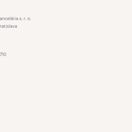
celária s. r. o.
ratislava
710