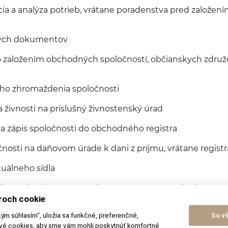
ia a analýza potrieb, vrátane poradenstva pred založen
ných dokumentov
 založením obchodných spoločností, občianskych združe
ého zhromaždenia spoločnosti
 živnosti na príslušný živnostenský úrad
a zápis spoločnosti do obchodného registra
čnosti na daňovom úrade k dani z príjmu, vrátane registr
tuálneho sídla
bežnej podpory a poradenstva, vrátane monitoringu a re
íctva
roch cookie
kým súhlasím“, uložia sa funkčné, preferenčné,
So v
údnych sporoch o ochranu práva duševného vlastníctva
ové cookies, aby sme vám mohli poskytnúť komfortné