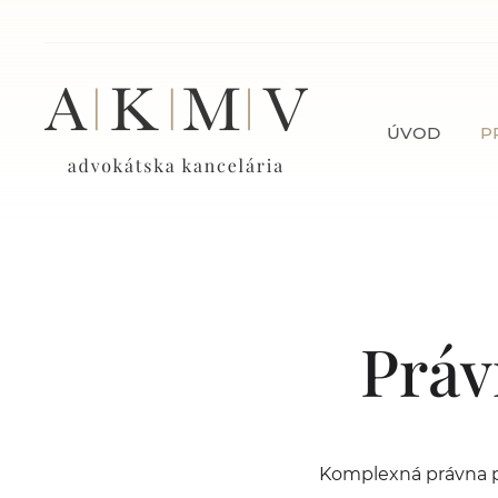
ÚVOD
P
Práv
Komplexná právna po