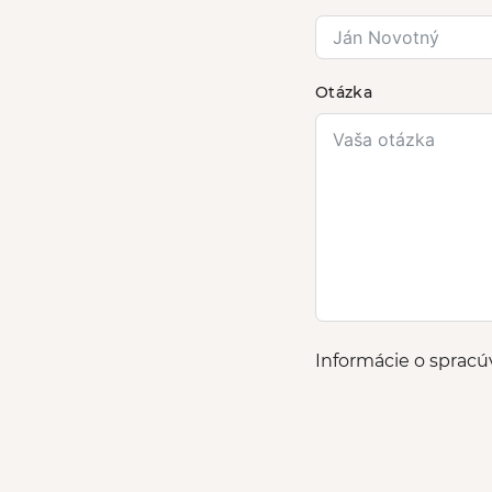
Otázka
Informácie o sprac
A