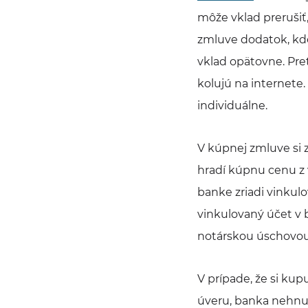
môže vklad prerušiť,
zmluve dodatok, kde
vklad opätovne. Pre
kolujú na internete
individuálne.
V kúpnej zmluve si 
hradí kúpnu cenu z 
banke zriadi vinkul
vinkulovaný účet v 
notárskou úschovou
V prípade, že si ku
úveru, banka nehnut