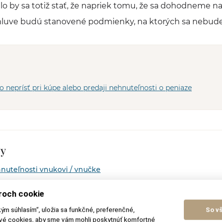
o by sa totiž stať, že napriek tomu, že sa dohodneme n
mluve budú stanovené podmienky, na ktorých sa nebude
o neprísť pri kúpe alebo predaji nehnuteľnosti o peniaze
by
nuteľnosti vnukovi / vnučke
nuteľnosti deťom (synovi, dcére)
roch cookie
podielového spoluvlastníctva
kým súhlasím“, uložia sa funkčné, preferenčné,
So v
ové cookies, aby sme vám mohli poskytnúť komfortné