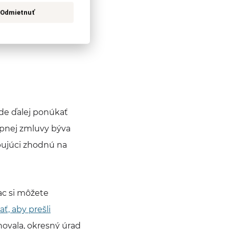
Odmietnuť
de ďalej ponúkať
pnej zmluvy býva
upujúci zhodnú na
ac si môžete
ť, aby prešli
hovala, okresný úrad