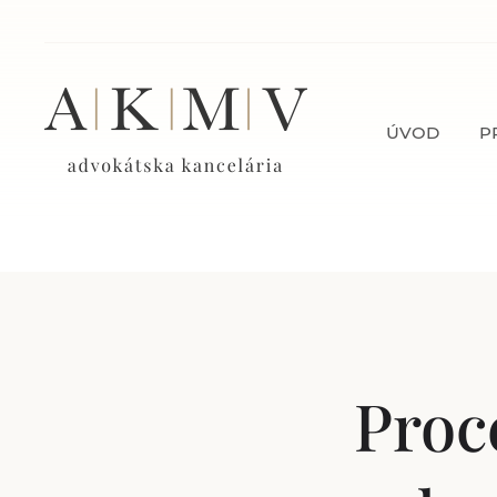
ÚVOD
P
Proc