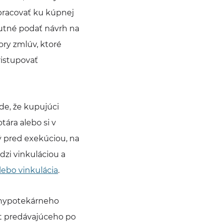
ypracovať ku kúpnej
nutné podať návrh na
ry zmlúv, ktoré
ristupovať
de, že kupujúci
ára alebo si v
ý pred exekúciou, na
dzi vinkuláciou a
lebo vinkulácia
.
m hypotekárneho
et predávajúceho po