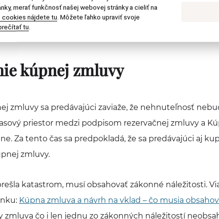
pri neplatnosti zmluvy na nehnuteľnosť
nky, merať funkčnosť našej webovej stránky a cieliť na
 cookies nájdete tu
. Môžete ľahko upraviť svoje
 rovnakej kategórie
rečítať tu
.
ie kúpnej zmluvy
j zmluvy sa predávajúci zaviaže, že nehnuteľnosť nebu
sový priestor medzi podpisom rezervačnej zmluvy a Kú
ne. Za tento čas sa predpokladá, že sa predávajúci aj k
pnej zmluvy.
ešla katastrom, musí obsahovať zákonné náležitosti. Vi
ánku:
Kúpna zmluva a návrh na vklad – čo musia obsahova
by zmluva čo i len jednu zo zákonných náležitostí neobsa