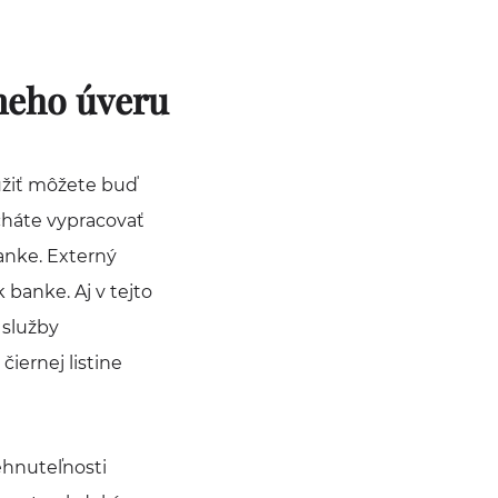
neho úveru
užiť môžete buď
echáte vypracovať
anke. Externý
banke. Aj v tejto
 služby
čiernej listine
ehnuteľnosti