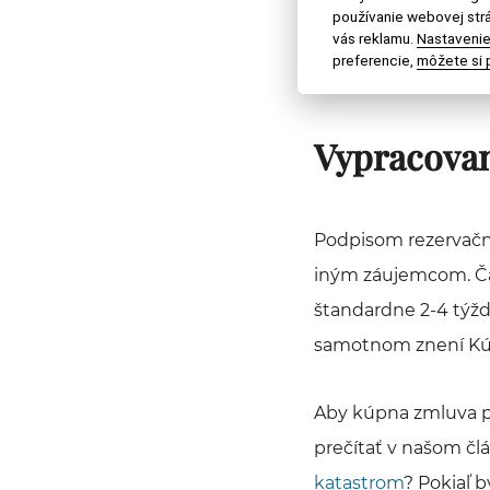
Zastupovanie 
používanie webovej strá
vás reklamu.
Nastavenie
Zobraziť všetky z
preferencie,
môžete si p
Vypracovan
Podpisom rezervačne
iným záujemcom. Ča
štandardne 2-4 týžd
samotnom znení Kú
Aby kúpna zmluva pr
prečítať v našom čl
katastrom
? Pokiaľ 