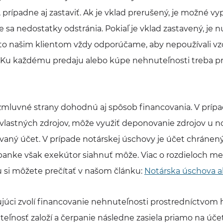
 prípadne aj zastaviť. Ak je vklad prerušený, je možné v
 sa nedostatky odstránia. Pokiaľ je vklad zastavený, je 
to našim klientom vždy odporúčame, aby nepoužívali vzo
. Ku každému predaju alebo kúpe nehnuteľnosti treba p
zmluvné strany dohodnú aj spôsob financovania. V prípa
vlastných zdrojov, môže využiť deponovanie zdrojov u not
ovaný účet. V prípade notárskej úschovy je účet chránen
banke však exekútor siahnuť môže. Viac o rozdieloch me
 si môžete prečítať v našom článku:
Notárska úschova a
pujúci zvolí financovanie nehnuteľnosti prostredníctvo
eľnosť založí a čerpanie následne zasiela priamo na úč