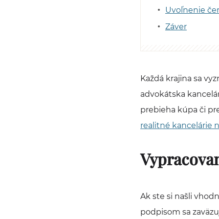
Uvoľnenie čer
Záver
Každá krajina sa vyz
advokátska kancelár
prebieha kúpa či pr
realitné kancelárie
Vypracovan
Ak ste si našli vho
podpisom sa zaväzu