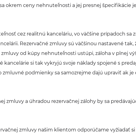
sa okrem ceny nehnuteľnosti a jej presnej špecifikácie j
ľnosť cez realitnú kanceláriu, vo väčšine prípadoch sa
ancelárii. Rezervačné zmluvy sú väčšinou nastavené tak,
 zmluvy od kúpy nehnuteľnosti ustúpi, záloha v plnej vý
né kancelárie si tak vykryjú svoje náklady spojené s preda
to zmluvné podmienky sa samozrejme dajú upraviť ak je 
j zmluvy a úhradou rezervačnej zálohy by sa predávajúc
rvačnej zmluvy našim klientom odporúčame vyžiadať si 