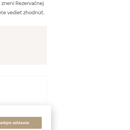
a znení Rezervačnej
te vedieť zhodnúť.
šetkým súhlasím