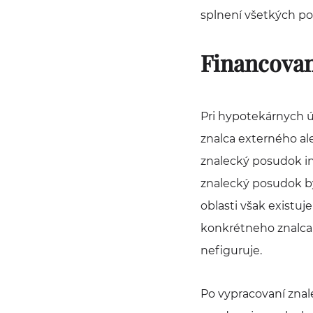
splnení všetkých p
Financovan
Pri hypotekárnych 
znalca externého ale
znalecký posudok i
znalecký posudok bý
oblasti však existuj
konkrétneho znalca, 
nefiguruje.
Po vypracovaní zna