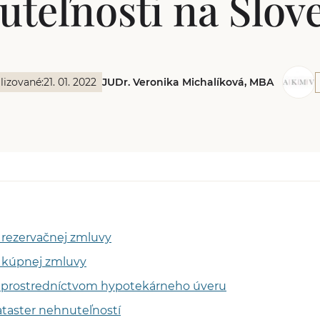
uteľnosti na Slov
lizované:
21. 01. 2022
JUDr. Veronika Michalíková, MBA
 rezervačnej zmluvy
 kúpnej zmluvy
 prostredníctvom hypotekárneho úveru
taster nehnuteľností