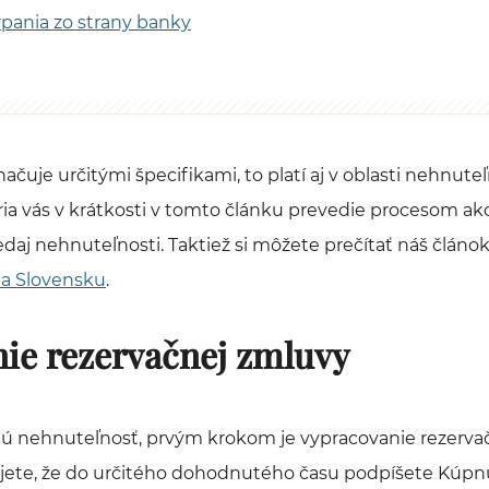
pania zo strany banky
načuje určitými špecifikami, to platí aj v oblasti nehnuteľ
ia vás v krátkosti v tomto článku prevedie procesom ak
edaj nehnuteľnosti. Taktiež si môžete prečítať náš článo
 na Slovensku
.
ie rezervačnej zmluvy
dnú nehnuteľnosť, prvým krokom je vypracovanie rezervač
jete, že do určitého dohodnutého času podpíšete Kúpn