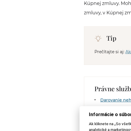
Kúpnej zmluvy. Mohl
zmluvy, v Kúpnej z
Tip
Prečítajte si aj:
Ak
Právne služ
Darovanie neh
Darovanie neh
Informácie o súbo
Vyporiadanie 
Ak kliknete na „So všet
analytické a marketing