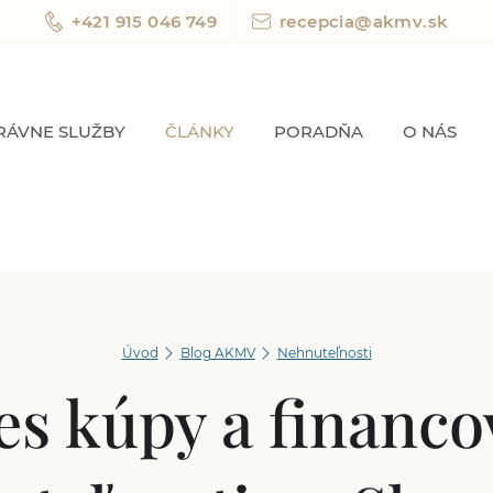
+421 915 046 749
recepcia@akmv.sk
RÁVNE SLUŽBY
ČLÁNKY
PORADŇA
O NÁS
Úvod
Blog AKMV
Nehnuteľnosti
es kúpy a financo