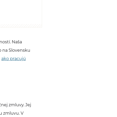
ností. Naša
o na Slovensku
k
ako pracujú
nej zmluvy. Jej
u zmluvu. V