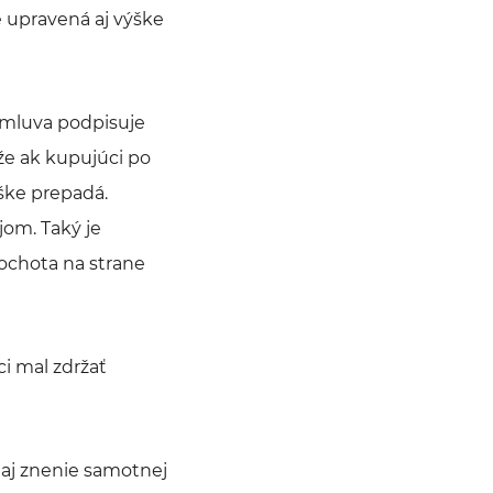
e upravená aj výške
 zmluva podpisuje
 že ak kupujúci po
ške prepadá.
jom. Taký je
ochota na strane
i mal zdržať
aj znenie samotnej