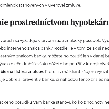
odmienok stanovených v úverovej zmluve.
ie prostredníctvom hypotekár
úveroch sa vyžaduje v prvom rade znalecký posudok. Vy
bo interného znalca banky. Rozdiel je v tom, že ak si n
nterným znalcom banky, môžete ho použiť len v danej b
va o niečo drahší avšak môžete ho použiť v ktorejkoľvek 
e
čierna listina znalcov
. Preto ak má klient záujem využiť
je dobré si preveriť v banke, či náhodou tento znalec na 
leckého posudku Vám banka stanoví, koľko z hodnoty n