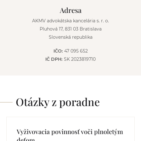
v
Adresa
e
:
AKMV advokátska kancelária s. r. o.
Pluhová 17, 831 03 Bratislava
Slovenská republika
IČO:
47 095 652
IČ DPH:
SK 2023819710
Otázky z poradne
Vyživovacia povinnosť voči plnoletým
deťom