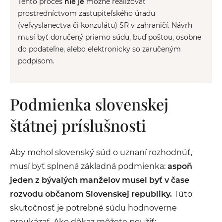
Tento proces
nie je
možné realizovať
prostredníctvom zastupiteľského úradu
(veľvyslanectva či konzulátu) SR v zahraničí. Návrh
musí byť doručený priamo súdu, buď poštou, osobne
do podateľne, alebo elektronicky so zaručeným
podpisom.
Podmienka slovenskej
štátnej príslušnosti
Aby mohol slovenský súd o uznaní rozhodnúť,
musí byť splnená základná podmienka:
aspoň
jeden z bývalých manželov musel byť v čase
rozvodu občanom Slovenskej republiky.
Túto
skutočnosť je potrebné súdu hodnoverne
preukázať. Ako dôkaz môžete použiť: