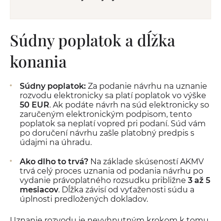
Súdny poplatok a dĺžka
konania
Súdny poplatok:
Za podanie návrhu na uznanie
rozvodu elektronicky sa platí poplatok vo výške
50 EUR
. Ak podáte návrh na súd elektronicky so
zaručeným elektronickým podpisom, tento
poplatok sa neplatí vopred pri podaní. Súd vám
po doručení návrhu zašle platobný predpis s
údajmi na úhradu.
Ako dlho to trvá?
Na základe skúseností AKMV
trvá celý proces uznania od podania návrhu po
vydanie právoplatného rozsudku približne
3 až 5
mesiacov
. Dĺžka závisí od vyťaženosti súdu a
úplnosti predložených dokladov.
Uznanie rozvodu je nevyhnutným krokom k tomu,