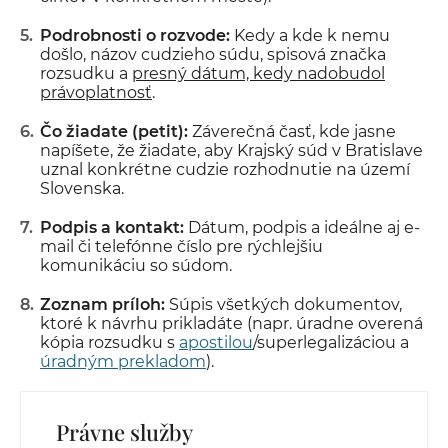
Podrobnosti o rozvode:
Kedy a kde k nemu
došlo, názov cudzieho súdu, spisová značka
rozsudku a
presný dátum, kedy nadobudol
právoplatnosť
.
Čo žiadate (petit):
Záverečná časť, kde jasne
napíšete, že žiadate, aby Krajský súd v Bratislave
uznal konkrétne cudzie rozhodnutie na území
Slovenska.
Podpis a kontakt:
Dátum, podpis a ideálne aj e-
mail či telefónne číslo pre rýchlejšiu
komunikáciu so súdom.
Zoznam príloh:
Súpis všetkých dokumentov,
ktoré k návrhu prikladáte (napr. úradne overená
kópia rozsudku s
apostilou
/superlegalizáciou a
úradným prekladom
).
Právne služby