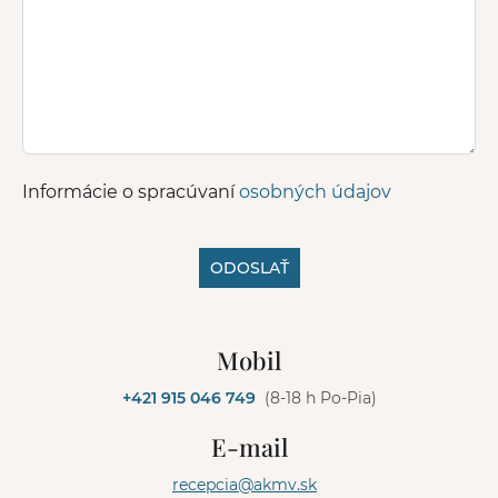
Informácie o spracúvaní
osobných údajov
ODOSLAŤ
A
l
Mobil
t
e
+421 915 046 749
(8-18 h Po-Pia)
r
n
E-mail
a
t
recepcia@akmv.sk
i