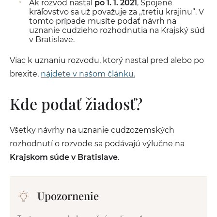
Ak rozvod nastal
po 1. 1. 2021
, Spojené
kráľovstvo sa už považuje za „tretiu krajinu“. V
tomto prípade musíte podať návrh na
uznanie cudzieho rozhodnutia na Krajský súd
v Bratislave.
Viac k uznaniu rozvodu, ktorý nastal pred alebo po
brexite,
nájdete v našom článku.
Kde podať žiadosť?
Všetky návrhy na uznanie cudzozemských
rozhodnutí o rozvode sa podávajú výlučne na
Krajskom súde v Bratislave
.
Upozornenie