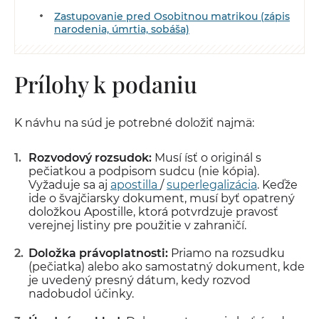
Zastupovanie pred Osobitnou matrikou (zápis
narodenia, úmrtia, sobáša)
Prílohy k podaniu
K návhu na súd je potrebné doložiť najmä:
Rozvodový rozsudok:
Musí ísť o originál s
pečiatkou a podpisom sudcu (nie kópia).
Vyžaduje sa aj
apostilla
/
superlegalizácia
. Keďže
ide o švajčiarsky dokument, musí byť opatrený
doložkou Apostille, ktorá potvrdzuje pravosť
verejnej listiny pre použitie v zahraničí.
Doložka právoplatnosti:
Priamo na rozsudku
(pečiatka) alebo ako samostatný dokument, kde
je uvedený presný dátum, kedy rozvod
nadobudol účinky.