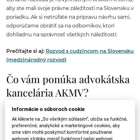
aby ste mali svoje právne záležitosti na Slovensku v
poriadku. Ak si netrúfate na prípravu návrhu sami,
odporúčame obrátiť sa na odborníkov, ktorí
dohliadnu na správnosť všetkých náležitostí.
Prečítajte si aj:
Rozvod s cudzincom na Slovensku
(medzinárodný rozvod)
Čo vám ponúka advokátska
kancelária AKMV?
Informácie o súboroch cookie
Uznanie zahraničného rozvodu je procesne
náročný úkon. Naša kancelária vám ponúka
Ak kliknete na „So všetkým súhlasím“, uložia sa funkčné,
preferenčné, analytické a marketingové cookies, aby
komplexný balík služieb a naše služby zahŕňajú:
sme vám mohli poskytnúť komfortné používanie
webovej stránky, merať funkčnosť našej webovej