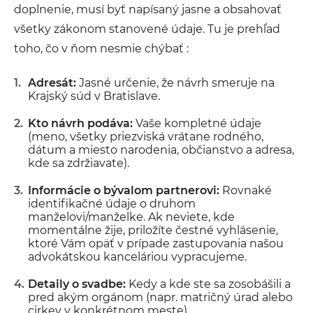
doplnenie, musí byť napísaný jasne a obsahovať
všetky zákonom stanovené údaje. Tu je prehľad
toho, čo v ňom nesmie chýbať :
Adresát:
Jasné určenie, že návrh smeruje na
Krajský súd v Bratislave.
Kto návrh podáva:
Vaše kompletné údaje
(meno, všetky priezviská vrátane rodného,
dátum a miesto narodenia, občianstvo a adresa,
kde sa zdržiavate).
Informácie o bývalom partnerovi:
Rovnaké
identifikačné údaje o druhom
manželovi/manželke. Ak neviete, kde
momentálne žije, priložíte čestné vyhlásenie,
ktoré Vám opäť v prípade zastupovania našou
advokátskou kanceláriou vypracujeme.
Detaily o svadbe:
Kedy a kde ste sa zosobášili a
pred akým orgánom (napr. matričný úrad alebo
cirkev v konkrétnom meste).