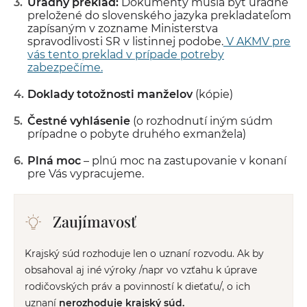
Úradný preklad:
Dokumenty musia byť úradne
preložené do slovenského jazyka prekladateľom
zapísaným v zozname Ministerstva
spravodlivosti SR v listinnej podobe.
V AKMV pre
vás tento preklad v prípade potreby
zabezpečíme.
Doklady totožnosti manželov
(kópie)
Čestné vyhlásenie
(o rozhodnutí iným súdm
prípadne o pobyte druhého exmanžela)
Plná moc
– plnú moc na zastupovanie v konaní
pre Vás vypracujeme.
Zaujímavosť
Krajský súd rozhoduje len o uznaní rozvodu. Ak by
obsahoval aj iné výroky /napr vo vzťahu k úprave
rodičovských práv a povinností k dieťaťu/, o ich
uznaní
nerozhoduje krajský súd.