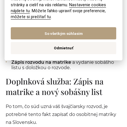
Vstupné poradenstvo:
Zaslanie podrobného
stránky a cieliť na vás reklamu.
Nastavenie cookies
dotazníka a naštudovanie vašich dokumentov.
nájdete tu
. Môžete ľahko upraviť svoje preferencie,
môžete si prečítať tu
.
Príprava dokumentácie:
Vypracovanie plnej
moci, návrhu na uznanie rozsudku, čestných
vyhlásení a ďalších potrebných príloh.
So všetkým súhlasím
Podanie na súd:
Kompletné zastupovanie v
konaní pred Krajským súdom v Bratislave až do
Odmietnuť
vydania rozhodnutia o uznaní.
Zápis rozvodu na matrike
a vydanie sobášho
listu s doložkou o rozvode.
Doplnková služba: Zápis na
matrike a nový sobášny list
Po tom, čo súd uzná váš švajčiarsky rozvod, je
potrebné tento fakt zapísať do osobitnej matriky
na Slovensku.