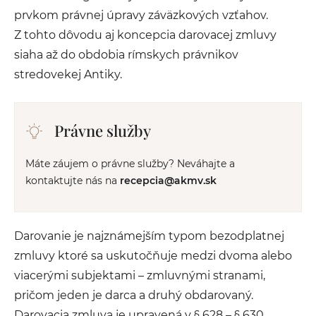
prvkom právnej úpravy záväzkových vzťahov.
Z tohto dôvodu aj koncepcia darovacej zmluvy
siaha až do obdobia rímskych právnikov
stredovekej Antiky.
Právne služby
Máte záujem o právne služby? Neváhajte a
kontaktujte nás na
recepcia@akmv.sk
Darovanie je najznámejším typom bezodplatnej
zmluvy ktoré sa uskutočňuje medzi dvoma alebo
viacerými subjektami – zmluvnými stranami,
pričom jeden je darca a druhý obdarovaný.
Darovacia zmluva je upravená v § 628 – § 630