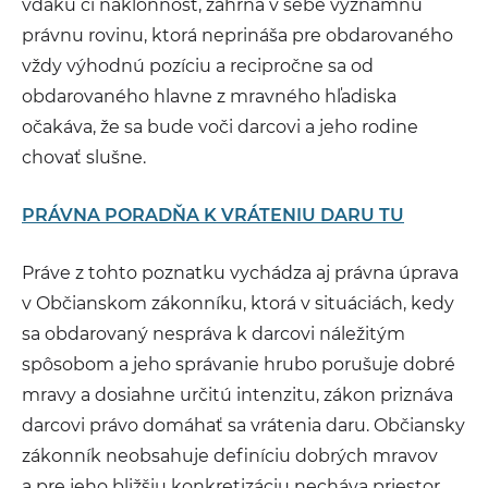
vďaku či náklonnosť, zahŕňa v sebe významnú
právnu rovinu, ktorá neprináša pre obdarovaného
vždy výhodnú pozíciu a recipročne sa od
obdarovaného hlavne z mravného hľadiska
očakáva, že sa bude voči darcovi a jeho rodine
chovať slušne.
PRÁVNA PORADŇA K VRÁTENIU DARU TU
Práve z tohto poznatku vychádza aj právna úprava
v Občianskom zákonníku, ktorá v situáciách, kedy
sa obdarovaný nespráva k darcovi náležitým
spôsobom a jeho správanie hrubo porušuje dobré
mravy a dosiahne určitú intenzitu, zákon priznáva
darcovi právo domáhať sa vrátenia daru. Občiansky
zákonník neobsahuje definíciu dobrých mravov
a pre jeho bližšiu konkretizáciu necháva priestor