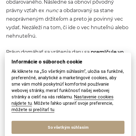
obdarovaného. Následne sa obnoví pôvodný
právny vzťah ex
nunc
a obdarovaný sa stane
neoprávneným držiteľom a preto je povinný vec
vydať. Nezáleží na tom, či ide o vec hnuteľnú alebo
nehnuteľnú.
Právo domáhať sa vrátenia daru sa
premlčuje vo
všeobecnej trojročnej
premlčacej lehote, ktorá
Informácie o súboroch cookie
začína plynúť v deň, kedy sa obdarovaný zachoval
Ak kliknete na „So všetkým súhlasím“, uložia sa funkčné,
spôsobom uvedeným v § 630 Občianskeho
preferenčné, analytické a marketingové cookies, aby
sme vám mohli poskytnúť komfortné používanie
zákonníka.
webovej stránky, merať funkčnosť našej webovej
stránky a cieliť na vás reklamu.
Nastavenie cookies
Prečítajte si aj
:
Zrušenie darovacej zmluvy na
nájdete tu
. Môžete ľahko upraviť svoje preferencie,
môžete si prečítať tu
.
nehnuteľnosť
Dedičské konanie
So všetkým súhlasím