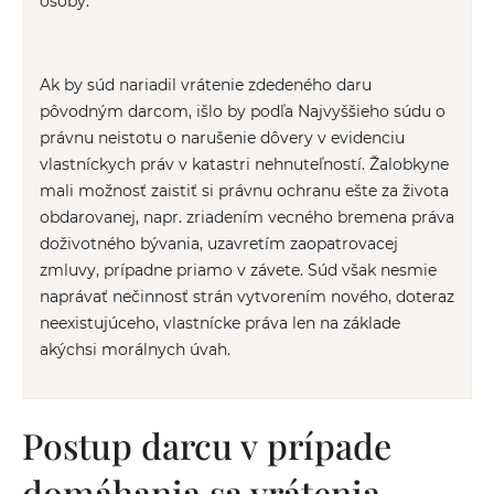
osoby.
Ak by súd nariadil vrátenie zdedeného daru
pôvodným darcom, išlo by podľa Najvyššieho súdu o
právnu neistotu o narušenie dôvery v evidenciu
vlastníckych práv v katastri nehnuteľností. Žalobkyne
mali možnosť zaistiť si právnu ochranu ešte za života
obdarovanej, napr. zriadením vecného bremena práva
doživotného bývania, uzavretím zaopatrovacej
zmluvy, prípadne priamo v závete. Súd však nesmie
naprávať nečinnosť strán vytvorením nového, doteraz
neexistujúceho, vlastnícke práva len na základe
akýchsi morálnych úvah.
Postup darcu v prípade
domáhania sa vrátenia