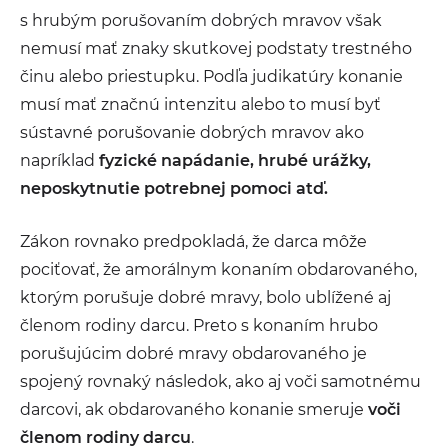
s hrubým porušovaním dobrých mravov však
nemusí mať znaky skutkovej podstaty trestného
činu alebo priestupku. Podľa judikatúry konanie
musí mať značnú intenzitu alebo to musí byť
sústavné porušovanie dobrých mravov ako
napríklad
fyzické napádanie, hrubé urážky,
neposkytnutie potrebnej pomoci atď.
Zákon rovnako predpokladá, že darca môže
pociťovať, že amorálnym konaním obdarovaného,
ktorým porušuje dobré mravy, bolo ublížené aj
členom rodiny darcu. Preto s konaním hrubo
porušujúcim dobré mravy obdarovaného je
spojený rovnaký následok, ako aj voči samotnému
darcovi, ak obdarovaného konanie smeruje
voči
členom rodiny darcu
.