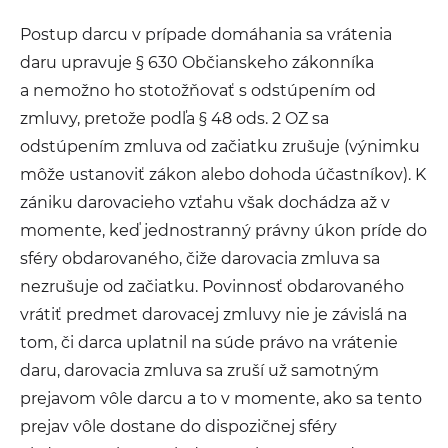
Postup darcu v prípade domáhania sa vrátenia
daru upravu­je § 630 Občianskeho zákonníka
a nemožno ho stotožňovať s od­stúpením od
zmluvy, pretože podľa § 48 ods. 2 OZ sa
odstúpením zmluva od začiatku zrušuje (výnimku
môže ustano­viť zákon alebo dohoda účastníkov). K
zániku darovacieho vzťahu však dochádza až v
momente, keď jednostranný právny úkon príde do
sféry obdarovaného, čiže darovacia zmluva sa
nezrušuje od začiatku. Povinnosť obdarovaného
vrátiť pred­met darovacej zmluvy nie je závislá na
tom, či darca uplatnil na súde právo na vrátenie
daru, darovacia zmluva sa zruší už samotným
prejavom vôle darcu a to v mo­mente, ako sa tento
prejav vôle dostane do dispozičnej sféry