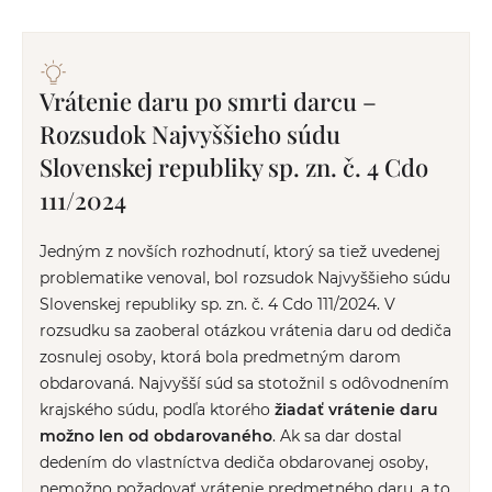
Vrátenie daru po smrti darcu –
Rozsudok Najvyššieho súdu
Slovenskej republiky sp. zn. č. 4 Cdo
111/2024
Jedným z novších rozhodnutí, ktorý sa tiež uvedenej
problematike venoval, bol rozsudok Najvyššieho súdu
Slovenskej republiky sp. zn. č. 4 Cdo 111/2024. V
rozsudku sa zaoberal otázkou vrátenia daru od dediča
zosnulej osoby, ktorá bola predmetným darom
obdarovaná. Najvyšší súd sa stotožnil s odôvodnením
krajského súdu, podľa ktorého
žiadať vrátenie daru
možno len od obdarovaného
. Ak sa dar dostal
dedením do vlastníctva dediča obdarovanej osoby,
nemožno požadovať vrátenie predmetného daru, a to