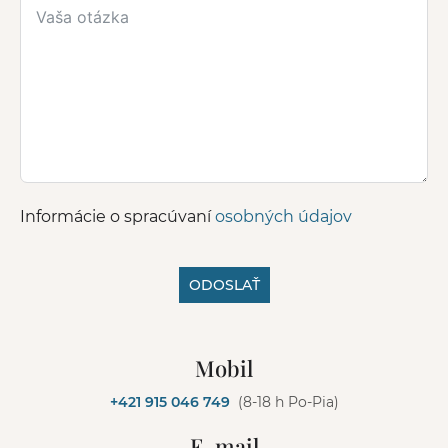
Informácie o spracúvaní
osobných údajov
ODOSLAŤ
A
l
Mobil
t
e
+421 915 046 749
(8-18 h Po-Pia)
r
n
E-mail
a