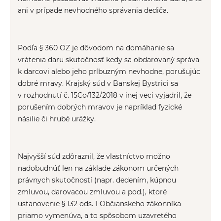
ani v prípade nevhodného správania dediča.
Podľa § 360 OZ je dôvodom na domáhanie sa
vrátenia daru skutočnosť kedy sa obdarovaný správa
k darcovi alebo jeho príbuzným nevhodne, porušujúc
dobré mravy. Krajský súd v Banskej Bystrici sa
v rozhodnutí č. 15Co/132/2018 v inej veci vyjadril, že
porušením dobrých mravov je napríklad fyzické
násilie či hrubé urážky.
Najvyšší súd zdôraznil, že vlastníctvo možno
nadobudnúť len na základe zákonom určených
právnych skutočností (napr. dedením, kúpnou
zmluvou, darovacou zmluvou a pod.), ktoré
ustanovenie § 132 ods. 1 Občianskeho zákonníka
priamo vymenúva, a to spôsobom uzavretého