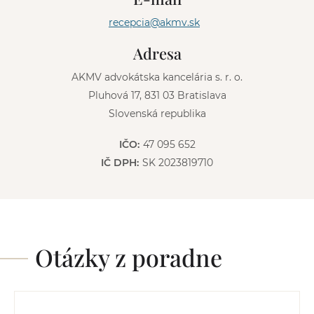
t
recepcia@akmv.sk
i
v
Adresa
e
:
AKMV advokátska kancelária s. r. o.
Pluhová 17, 831 03 Bratislava
Slovenská republika
IČO:
47 095 652
IČ DPH:
SK 2023819710
Otázky z poradne