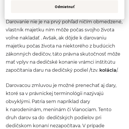
a darovanie
Odmietnuť
Darovanie nie je na prvý pohľad ničím obmedzené,
vlastník majetku ním môže počas svojho života
voľne nakladať . Avšak, ak dôjde k darovaniu
majetku počas života na niektorého z budúcich
zákonných dedičov, táto právna skutočnosť môže
mať vplyv na dedičské konanie vrámci inštitútu
započítania daru na dedičský podiel /tzv.
kolácia
/.
Darovacou zmluvou je možné prenechať aj dary,
ktoré sa v právnickej terminológii nazývajú
obvyklými. Patria sem napríklad dary
k narodeninám, meninám či Vianociam. Tento
druh darov sa do dedičských podielov pri
dedičskom konaní nezapočítava. V prípade