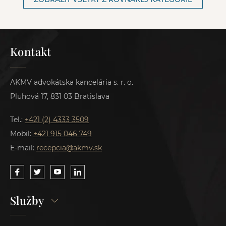
Kontakt
AKMV advokátska kancelária s. r. o.
Pluhová 17, 831 03 Bratislava
Tel.:
+421 (2) 4333 3509
Mobil:
+421 915 046 749
E-mail:
recepcia@akmv.sk
Služby