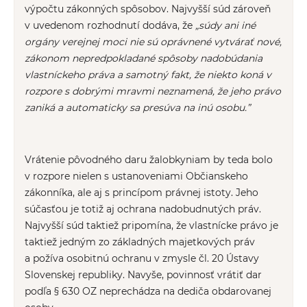
výpočtu zákonných spôsobov. Najvyšší súd zároveň
v uvedenom rozhodnutí dodáva, že
„súdy ani iné
orgány verejnej moci nie sú oprávnené vytvárať nové,
zákonom nepredpokladané spôsoby nadobúdania
vlastníckeho práva a samotný fakt, že niekto koná v
rozpore s dobrými mravmi neznamená, že jeho právo
zaniká a automaticky sa presúva na inú osobu.”
Vrátenie pôvodného daru žalobkyniam by teda bolo
v rozpore nielen s ustanoveniami Občianskeho
zákonníka, ale aj s princípom právnej istoty. Jeho
súčasťou je totiž aj ochrana nadobudnutých práv.
Najvyšší súd taktiež pripomína, že vlastnícke právo je
taktiež jedným zo základných majetkových práv
a požíva osobitnú ochranu v zmysle čl. 20 Ústavy
Slovenskej republiky. Navyše, povinnosť vrátiť dar
podľa § 630 OZ neprechádza na dediča obdarovanej