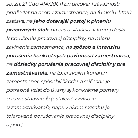
sp. zn. 21 Cdo 414/2001) pri určovaní závažnosti
prihliadať na osobu zamestnanca, na funkciu, ktorú
zastáva, na
jeho doterajší postoj k plneniu
pracovných úloh
, na čas a situáciu, v ktorej došlo
k porušeniu pracovnej disciplíny, na mieru
zavinenia zamestnanca, na
spôsob a intenzitu
porušenia konkrétnych povinností zamestnanca
,
na
dôsledky porušenia pracovnej disciplíny pre
zamestnávateľa
, na to, či svojím konaním
zamestnanec spôsobil škodu, a súčasne je
potrebné vziať do úvahy aj konkrétne pomery
u zamestnávateľa (ustálené zvyklosti
u zamestnávateľa, napr. v akom rozsahu je
tolerované porušovanie pracovnej disciplíny
a pod.).