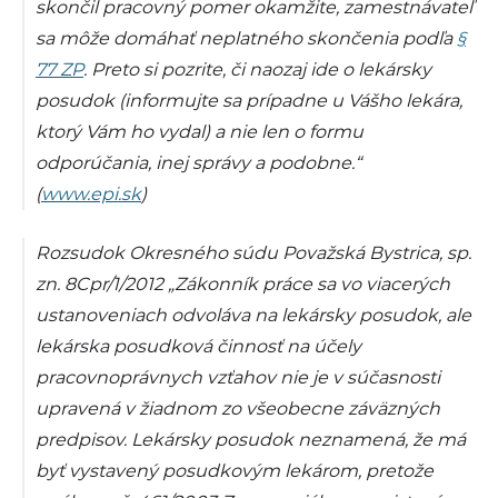
skončil pracovný pomer okamžite, zamestnávateľ
sa môže domáhať neplatného skončenia podľa
§
77 ZP
. Preto si pozrite, či naozaj ide o lekársky
posudok (informujte sa prípadne u Vášho lekára,
ktorý Vám ho vydal) a nie len o formu
odporúčania, inej správy a podobne.“
(
www.epi.sk
)
Rozsudok Okresného súdu Považská Bystrica, sp.
zn. 8Cpr/1/2012
„Zákonník práce sa vo viacerých
ustanoveniach odvoláva na lekársky posudok, ale
lekárska posudková činnosť na účely
pracovnoprávnych vzťahov nie je v súčasnosti
upravená v žiadnom zo všeobecne záväzných
predpisov. Lekársky posudok neznamená, že má
byť vystavený posudkovým lekárom, pretože