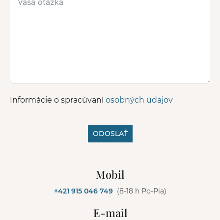
Informácie o spracúvaní
osobných údajov
ODOSLAŤ
A
l
Mobil
t
e
+421 915 046 749
(8-18 h Po-Pia)
r
n
E-mail
a