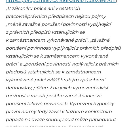
https://ppropo.mpsv.cz/JudikatNS21Cdo25962011
)
„
V zákoníku práce ani v ostatních
pracovněprávních předpisech nejsou pojmy
„méně závažné porušení povinnosti vyplývající
z právních předpisů vztahujících se
k zaměstnancem vykonávané práci“, „závažné
porušení povinnosti vyplývající z právních předpisů
vztahujících se k zaměstnancem vykonávané
práci“ a „porušení povinnosti vyplývající z právních
předpisů vztahujících se k zaměstnancem
vykonávané práci zvlášť hrubým způsobem“
definovány, přičemž na jejich vymezení závisí
možnost a rozsah postihu zaměstnance za
porušení takové povinnosti. Vymezení hypotézy
právní normy tedy závisí v každém konkrétním
případě na úvaze soudu; soud může přihlédnout