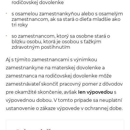
rodičovskej dovolenke
s osamelou zamestnankyňou alebo s osamelým
zamestnancom, ak sa stará o dieťa mladšie ako
tri roky
so zamestnancom, ktorý sa osobne stará o
blízku osobu, ktorá je osobou s ťažkým
zdravotným postihnutím
Aj s týmito zamestnancami s výnimkou
zamestnankyne na materskej dovolenke a
zamestnanca na rodičovskej dovolenke môže
zamestnávateľ skončiť pracovný pomer z dôvodov
pre okamžité skončenie, avšak
len výpoveďou
s
výpovednou dobou. V tomto prípade sa neuplatní
ustanovenie o zákaze výpovede v ochrannej dobe.