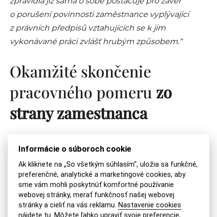
zpravidla již sama o sobě postačuje pro závěr
o porušení povinnosti zaměstnance vyplývající
z právních předpisů vztahujících se k jím
vykonávané práci zvlášť hrubým způsobem.“
Okamžité skončenie
pracovného pomeru
zo
strany zamestnanca
Zamestnanec môže okamžite skončiť svoj
Informácie o súboroch cookie
pracovný pomer z dôvodu, ak:
Ak kliknete na „So všetkým súhlasím“, uložia sa funkčné,
preferenčné, analytické a marketingové cookies, aby
podľa lekárskeho posudku nemôže ďalej
sme vám mohli poskytnúť komfortné používanie
vykonávať prácu bez vážneho ohrozenia svojho
zdravia a zamestnávateľ ho nepreradil do 15 dní
webovej stránky, merať funkčnosť našej webovej
odo dňa predloženia tohto posudku na inú pre
stránky a cieliť na vás reklamu.
Nastavenie cookies
neho vhodnú prácu
nájdete tu
. Môžete ľahko upraviť svoje preferencie,