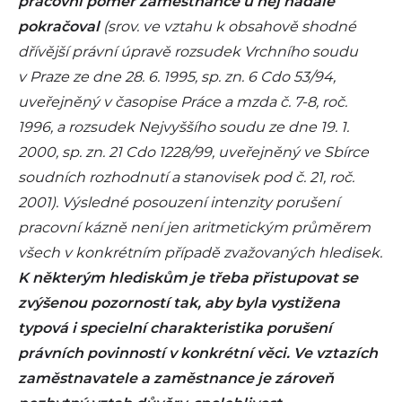
pracovní poměr zaměstnance u něj nadále
pokračoval
(srov. ve vztahu k obsahově shodné
dřívější právní úpravě rozsudek Vrchního soudu
v Praze ze dne 28. 6. 1995, sp. zn. 6 Cdo 53/94,
uveřejněný v časopise Práce a mzda č. 7-8, roč.
1996, a rozsudek Nejvyššího soudu ze dne 19. 1.
2000, sp. zn. 21 Cdo 1228/99, uveřejněný ve Sbírce
soudních rozhodnutí a stanovisek pod č. 21, roč.
2001). Výsledné posouzení intenzity porušení
pracovní kázně není jen aritmetickým průměrem
všech v konkrétním případě zvažovaných hledisek.
K některým hlediskům je třeba přistupovat se
zvýšenou pozorností tak, aby byla vystižena
typová i specielní charakteristika porušení
právních povinností v konkrétní věci. Ve vztazích
zaměstnavatele a zaměstnance je zároveň