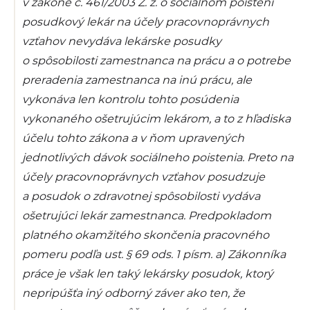
v zákone č. 461/2003 Z. z. o sociálnom poistení
posudkový lekár na účely pracovnoprávnych
vzťahov nevydáva lekárske posudky
o spôsobilosti zamestnanca na prácu a o potrebe
preradenia zamestnanca na inú prácu, ale
vykonáva len kontrolu tohto posúdenia
vykonaného ošetrujúcim lekárom, a to z hľadiska
účelu tohto zákona a v ňom upravených
jednotlivých dávok sociálneho poistenia. Preto na
účely pracovnoprávnych vzťahov posudzuje
a posudok o zdravotnej spôsobilosti vydáva
ošetrujúci lekár zamestnanca. Predpokladom
platného okamžitého skončenia pracovného
pomeru podľa ust. § 69
ods. 1 písm. a) Zákonníka
práce je však len taký lekársky posudok, ktorý
nepripúšťa iný odborný záver ako ten, že