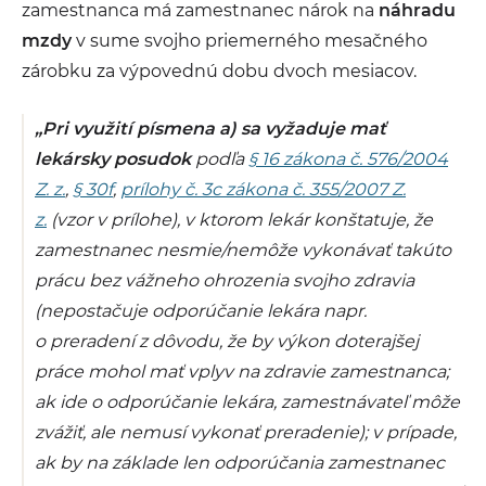
zamestnanca má zamestnanec nárok na
náhradu
mzdy
v sume svojho priemerného mesačného
zárobku za výpovednú dobu dvoch mesiacov.
„Pri využití písmena a) sa vyžaduje mať
lekársky posudok
podľa
§ 16 zákona č. 576/2004
Z. z.
,
§ 30f
,
prílohy č. 3c zákona č. 355/2007 Z.
z.
(vzor v prílohe), v ktorom lekár konštatuje, že
zamestnanec nesmie/nemôže vykonávať takúto
prácu bez vážneho ohrozenia svojho zdravia
(nepostačuje odporúčanie lekára napr.
o preradení z dôvodu, že by výkon doterajšej
práce mohol mať vplyv na zdravie zamestnanca;
ak ide o odporúčanie lekára, zamestnávateľ môže
zvážiť, ale nemusí vykonať preradenie); v prípade,
ak by na základe len odporúčania zamestnanec