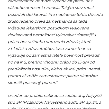
zamestnanec nemôže vykonávať prácu bez
vážneho ohrozenia zdravia. Takýto stav musí
posudok deklarovať. Pre naplnenie tohto dôvodu
zrušovacieho práva zamestnanca sa teda
vyžaduje lekárskym posudkom vyslovene
deklarovaná nemožnosť vykonávať doterajšiu
prácu bez vážneho ohrozenia zdravia, ktoré
z hľadiska zdravotného stavu zamestnanca
vyžaduje od zamestnávateľa povinnosť preradiť
ho na inú, preňho vhodnú prácu do 15 dní od
predloženia posudku, alebo, ak inú prácu nemá,
potom až môže zamestnanec platne okamžite
skončiť pracovný pomer.“
Uvedenou problematikou sa zaoberal aj Najvyšší
súd SR (Rozsudok Najvyššieho súdu SR, sp. zn. 3