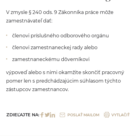
V zmysle § 240 ods. 9 Zákonníka práce môže
zamestnávateľ dať:
členovi príslušného odborového orgánu
členovi zamestnaneckej rady alebo
zamestnaneckému dôverníkovi
výpoveď alebo s nimi okamžite skončiť pracovný
pomer len s predchádzajúcim súhlasom týchto
zástupcov zamestnancov.
ZDIEĽAJTE NA:
POSLAŤ MAILOM
VYTLAČIŤ