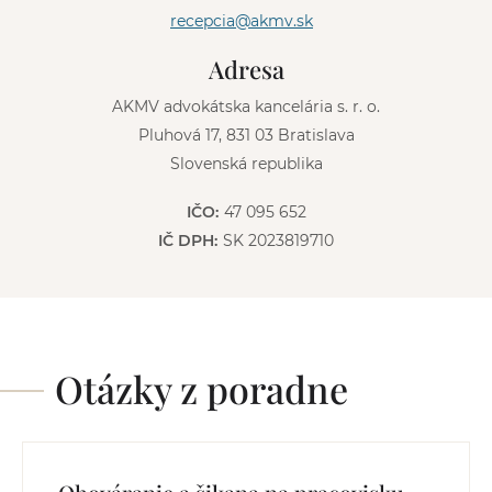
t
recepcia@akmv.sk
i
v
Adresa
e
:
AKMV advokátska kancelária s. r. o.
Pluhová 17, 831 03 Bratislava
Slovenská republika
IČO:
47 095 652
IČ DPH:
SK 2023819710
Otázky z poradne