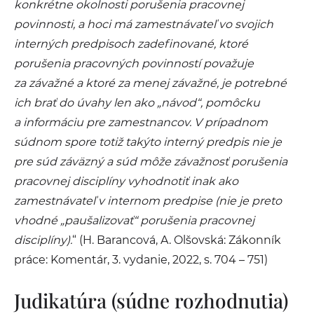
konkrétne okolnosti porušenia pracovnej
povinnosti, a hoci má zamestnávateľ vo svojich
interných predpisoch zadefinované, ktoré
porušenia pracovných povinností považuje
za závažné a ktoré za menej závažné, je potrebné
ich brať do úvahy len ako „návod“, pomôcku
a informáciu pre zamestnancov. V prípadnom
súdnom spore totiž takýto interný predpis nie je
pre súd záväzný a súd môže závažnosť porušenia
pracovnej disciplíny vyhodnotiť inak ako
zamestnávateľ v internom predpise (nie je preto
vhodné „paušalizovať“ porušenia pracovnej
disciplíny).
“ (H. Barancová, A. Olšovská: Zákonník
práce: Komentár, 3. vydanie, 2022, s. 704 – 751)
Judikatúra (súdne rozhodnutia)