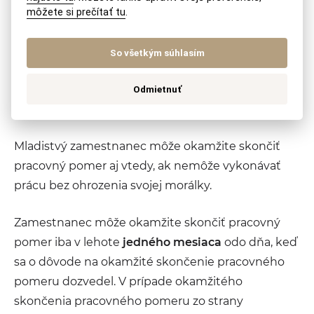
môžete si prečítať tu
.
zamestnávateľ mu nevyplatil mzdu, náhradu
mzdy, cestovné náhrady, náhradu za pracovnú
pohotovosť, náhradu príjmu pri dočasnej
So všetkým súhlasím
pracovnej neschopnosti zamestnanca alebo ich
časť do 15 dní po uplynutí ich splatnosti
Odmietnuť
je bezprostredne ohrozený jeho život alebo
zdravie
Mladistvý zamestnanec môže okamžite skončiť
pracovný pomer aj vtedy, ak nemôže vykonávať
prácu bez ohrozenia svojej morálky.
Zamestnanec môže okamžite skončiť pracovný
pomer iba v lehote
jedného mesiaca
odo dňa, keď
sa o dôvode na okamžité skončenie pracovného
pomeru dozvedel. V prípade okamžitého
skončenia pracovného pomeru zo strany