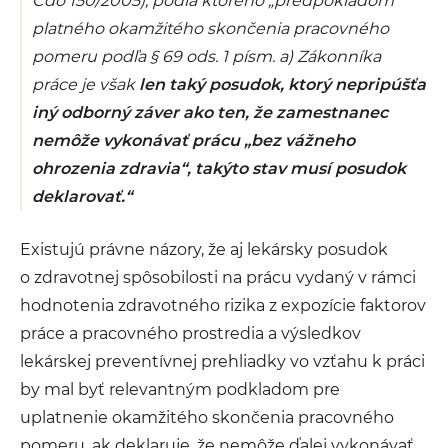
Cdo 150/2005), podľa ktorého
„predpokladom
platného okamžitého skončenia pracovného
pomeru podľa § 69 ods. 1 písm. a) Zákonníka
práce je však
len taký posudok, ktorý nepripúšťa
iný odborný záver ako ten, že zamestnanec
nemôže vykonávať prácu „bez vážneho
ohrozenia zdravia“, takýto stav musí posudok
deklarovať.“
Existujú právne názory, že aj lekársky posudok
o zdravotnej spôsobilosti na prácu vydaný v rámci
hodnotenia zdravotného rizika z expozície faktorov
práce a pracovného prostredia a výsledkov
lekárskej preventívnej prehliadky vo vzťahu k práci
by mal byť relevantným podkladom pre
uplatnenie okamžitého skončenia pracovného
pomeru, ak deklaruje, že nemôže ďalej vykonávať