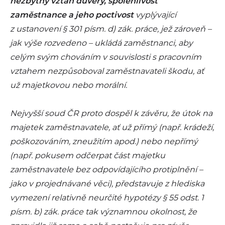
nezbytný vztah důvěry, spolehlivost
zaměstnance a jeho poctivost
vyplývající
z ustanovení § 301 písm. d) zák. práce, jež zároveň –
jak výše rozvedeno – ukládá zaměstnanci, aby
celým svým chováním v souvislosti s pracovním
vztahem nezpůsoboval zaměstnavateli škodu, ať
už majetkovou nebo morální.
Nejvyšší soud ČR proto dospěl k závěru, že útok na
majetek zaměstnavatele, ať už přímý (např. krádeží,
poškozováním, zneužitím apod.) nebo nepřímý
(např. pokusem odčerpat část majetku
zaměstnavatele bez odpovídajícího protiplnění –
jako v projednávané věci), představuje z hlediska
vymezení relativně neurčité hypotézy § 55 odst. 1
písm. b) zák. práce tak významnou okolnost, že