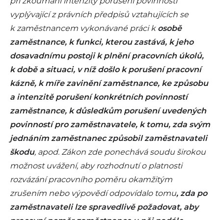
při zkoumání intenzity porušení povinnosti
vyplývající z právních předpisů vztahujících se
k zaměstnancem vykonávané práci k
osobě
zaměstnance, k funkci, kterou zastává, k jeho
dosavadnímu postoji k plnění pracovních úkolů,
k době a situaci, v níž došlo k porušení pracovní
kázně, k míře zavinění zaměstnance, ke způsobu
a intenzitě porušení konkrétních povinností
zaměstnance, k důsledkům porušení uvedených
povinností pro zaměstnavatele, k tomu, zda svým
jednáním zaměstnanec způsobil zaměstnavateli
škodu
, apod. Zákon zde ponechává soudu širokou
možnost uvážení, aby rozhodnutí o platnosti
rozvázání pracovního poměru okamžitým
zrušením nebo výpovědí odpovídalo tomu
, zda po
zaměstnavateli lze spravedlivě požadovat, aby