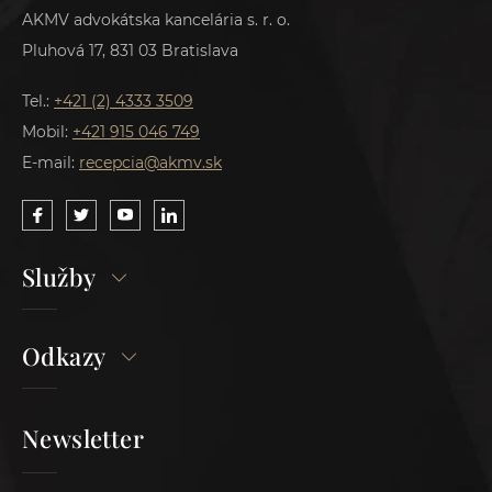
AKMV advokátska kancelária s. r. o.
Pluhová 17, 831 03 Bratislava
Tel.:
+421 (2) 4333 3509
Mobil:
+421 915 046 749
E-mail:
recepcia@akmv.sk
Služby
Odkazy
Newsletter