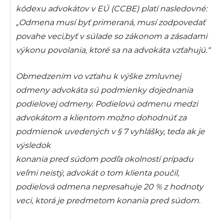
kódexu advokátov v EÚ (CCBE) platí nasledovné:
„Odmena musí byť primeraná, musí zodpovedať
povahe veci,byť v súlade so zákonom a zásadami
výkonu povolania, ktoré sa na advokáta vzťahujú.“
Obmedzením vo vzťahu k výške zmluvnej
odmeny advokáta sú podmienky dojednania
podielovej odmeny. Podielovú odmenu medzi
advokátom a klientom možno dohodnúť za
podmienok uvedených v § 7 vyhlášky, teda ak je
výsledok
konania pred súdom podľa okolností prípadu
veľmi neistý, advokát o tom klienta poučil,
podielová odmena nepresahuje 20 % z hodnoty
veci, ktorá je predmetom konania pred súdom.