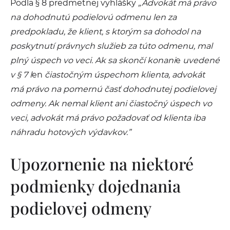
Podľa § 8 predmetnej vyhlášky
„
Advokát má právo
na dohodnutú podielovú odmenu len za
predpokladu, že klient, s ktorým sa dohodol na
poskytnutí právnych služieb za túto odmenu, mal
plný úspech vo veci. Ak sa skončí konani
e
uvedené
v § 7 l
en
čiastočným úspechom klienta, advokát
má právo na pomernú časť dohodnutej podielovej
odmeny. Ak nemal klient ani čiastočný úspech vo
veci, advokát má právo požadovať od klienta iba
náhradu hotových výdavkov.
”
Upozornenie na niektoré
podmienky dojednania
podielovej odmeny