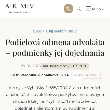
MENU
Úvod
Blog AKMV
Rôzne
Podielová odmena advokáta
– podmienky jej dojednania
25. 03. 2026
Aktualizované:
25. 03. 2026
JUDr. Veronika Michalíková, MBA
RÔZNE
V zmysle Vyhlášky č. 655/2004 Z. z. o odmenách
a náhradách advokátov za poskytovanie právnych
služieb (ďalej len “vyhláška”) môže advokát
dojednať s klientom zmluvnú odmenu aj