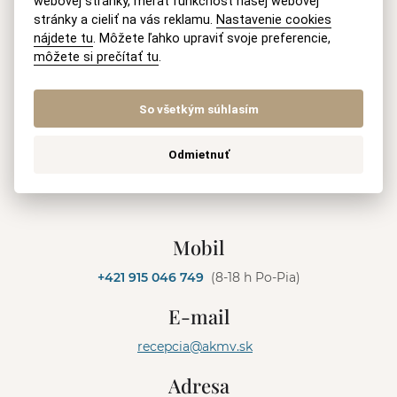
webovej stránky, merať funkčnosť našej webovej
stránky a cieliť na vás reklamu.
Nastavenie cookies
nájdete tu
. Môžete ľahko upraviť svoje preferencie,
môžete si prečítať tu
.
So všetkým súhlasím
Informácie o spracúvaní
osobných údajov
Odmietnuť
ODOSLAŤ
A
l
Mobil
t
e
+421 915 046 749
(8-18 h Po-Pia)
r
n
E-mail
a
t
recepcia@akmv.sk
i
v
Adresa
e