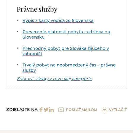
Právne služby
Výpis z karty vodiča zo Slovenska
Preverenie platnosti pobytu cudzinca na
Slovensku
Prechodný pobyt pre Slováka žijúceho v
zahraničí
Trvalý pobyt na neobmedzený čas – právne
služby
Zobraziť všetky z rovnakej kategórie
ZDIEĽAJTE NA:
POSLAŤ MAILOM
VYTLAČIŤ