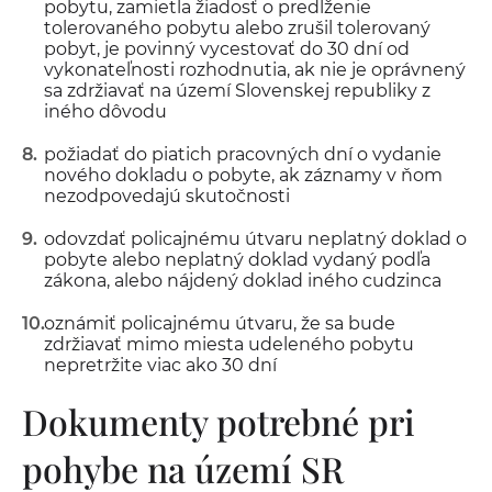
pobytu, zamietla žiadosť o predĺženie
tolerovaného pobytu alebo zrušil tolerovaný
pobyt, je povinný vycestovať do 30 dní od
vykonateľnosti rozhodnutia, ak nie je oprávnený
sa zdržiavať na území Slovenskej republiky z
iného dôvodu
požiadať do piatich pracovných dní o vydanie
nového dokladu o pobyte, ak záznamy v ňom
nezodpovedajú skutočnosti
odovzdať policajnému útvaru neplatný doklad o
pobyte alebo neplatný doklad vydaný podľa
zákona, alebo nájdený doklad iného cudzinca
oznámiť policajnému útvaru, že sa bude
zdržiavať mimo miesta udeleného pobytu
nepretržite viac ako 30 dní
Dokumenty potrebné pri
pohybe na území SR