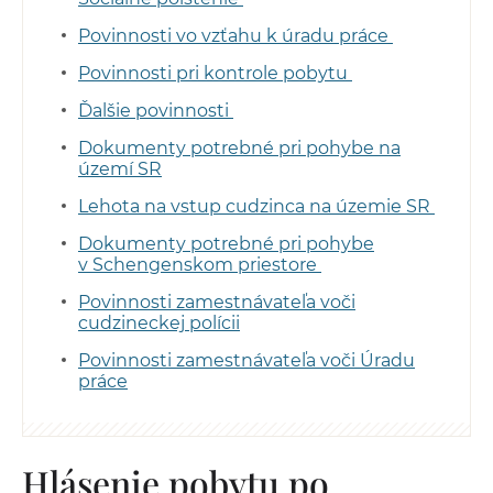
Povinnosti vo vzťahu k úradu práce
Povinnosti pri kontrole pobytu
Ďalšie povinnosti
Dokumenty potrebné pri pohybe na
území SR
Lehota na vstup cudzinca na územie SR
Dokumenty potrebné pri pohybe
v Schengenskom priestore
Povinnosti zamestnávateľa voči
cudzineckej polícii
Povinnosti zamestnávateľa voči Úradu
práce
Hlásenie pobytu po