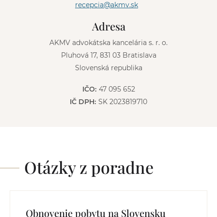
recepcia@akmv.sk
i
v
Adresa
e
:
AKMV advokátska kancelária s. r. o.
Pluhová 17, 831 03 Bratislava
Slovenská republika
IČO:
47 095 652
IČ DPH:
SK 2023819710
Otázky z poradne
Obnovenie pobytu na Slovensku