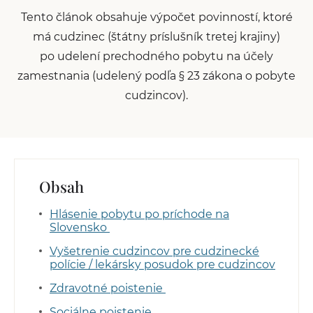
Tento článok obsahuje výpočet povinností, ktoré
má cudzinec (štátny príslušník tretej krajiny)
po udelení prechodného pobytu na účely
zamestnania (udelený podľa § 23 zákona o pobyte
cudzincov).
Obsah
Hlásenie pobytu po príchode na
Slovensko
Vyšetrenie cudzincov pre cudzinecké
polície / lekársky posudok pre cudzincov
Zdravotné poistenie
Sociálne poistenie