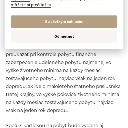
obsadenia voľného pracovného miesta.
môžete si prečítať tu
.
Povinnosti pri kontrole
So všetkým súhlasím
pobytu
Odmietnuť
Štátny príslušník tretej krajiny je povinný
preukázať pri kontrole pobytu finančné
zabezpečenie udeleného pobytu najmenej vo
výške životného minima na každý mesiac
zostávajúceho pobytu, najviac však na jeden rok
dopredu; ak ide o maloletého štátneho príslušníka
tretej krajiny, vo výške polovice životného minima
na každý mesiac zostávajúceho pobytu, najviac
však na jeden rok dopredu.
Spolu s kartičkou na pobyt bude vydané aj