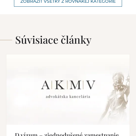
ZOBRAZIŤ VŠETKY Z ROVNAKEJ KATEGÓRIE
Súvisiace články
D vízum – zjednodušené zamestnanie