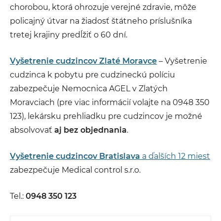
chorobou, ktorá ohrozuje verejné zdravie, môže
policajný útvar na žiadosť štátneho príslušníka
tretej krajiny predĺžiť o 60 dní.
Vyšetrenie cudzincov Zlaté Moravce
– Vyšetrenie
cudzinca k pobytu pre cudzineckú políciu
zabezpečuje Nemocnica AGEL v Zlatých
Moravciach (pre viac informácií volajte na 0948 350
123), lekársku prehliadku pre cudzincov je možné
absolvovať
aj bez objednania
.
Vyšetrenie cudzincov Bratislava
a ďalších 12 miest
zabezpečuje Medical control s.r.o.
Tel.:
0948 350 123