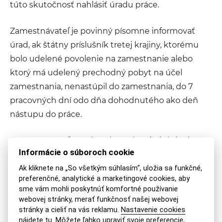
túto skutočnosť nahlásiť úradu práce.
Zamestnávateľ je povinný písomne informovať
úrad, ak štátny príslušník tretej krajiny, ktorému
bolo udelené povolenie na zamestnanie alebo
ktorý má udelený prechodný pobyt na účel
zamestnania, nenastúpil do zamestnania, do 7
pracovných dní odo dňa dohodnutého ako deň
nástupu do práce.
Zamestnávateľ má aj povinnosť vyžiadať si od
Informácie o súboroch cookie
štátneho príslušníka tretej krajiny pred jeho
prijatím do zamestnania platný doklad o pobyte,
Ak kliknete na „So všetkým súhlasím“, uložia sa funkčné,
preferenčné, analytické a marketingové cookies, aby
potvrdenia o prijatí žiadosti o udelenie
sme vám mohli poskytnúť komfortné používanie
prechodného pobytu a je tiež povinný ich kópie
webovej stránky, merať funkčnosť našej webovej
uchovávať, vrátane potvrdenia o možnosti
stránky a cieliť na vás reklamu.
Nastavenie cookies
nájdete tu
. Môžete ľahko upraviť svoje preferencie,