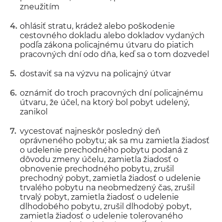
zneužitím
ohlásiť stratu, krádež alebo poškodenie
cestovného dokladu alebo dokladov vydaných
podľa zákona policajnému útvaru do piatich
pracovných dní odo dňa, keď sa o tom dozvedel
dostaviť sa na výzvu na policajný útvar
oznámiť do troch pracovných dní policajnému
útvaru, že účel, na ktorý bol pobyt udelený,
zanikol
vycestovať najneskôr posledný deň
oprávneného pobytu; ak sa mu zamietla žiadosť
o udelenie prechodného pobytu podaná z
dôvodu zmeny účelu, zamietla žiadosť o
obnovenie prechodného pobytu, zrušil
prechodný pobyt, zamietla žiadosť o udelenie
trvalého pobytu na neobmedzený čas, zrušil
trvalý pobyt, zamietla žiadosť o udelenie
dlhodobého pobytu, zrušil dlhodobý pobyt,
zamietla žiadosť o udelenie tolerovaného