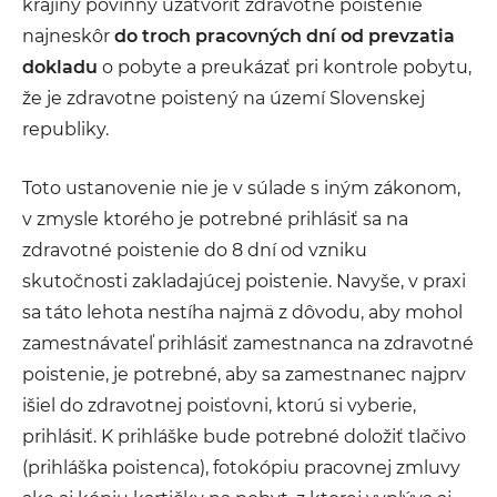
krajiny povinný uzatvoriť zdravotné poistenie
najneskôr
do troch pracovných dní od prevzatia
dokladu
o pobyte a preukázať pri kontrole pobytu,
že je zdravotne poistený na území Slovenskej
republiky.
Toto ustanovenie nie je v súlade s iným zákonom,
v zmysle ktorého je potrebné prihlásiť sa na
zdravotné poistenie do 8 dní od vzniku
skutočnosti zakladajúcej poistenie. Navyše, v praxi
sa táto lehota nestíha najmä z dôvodu, aby mohol
zamestnávateľ prihlásiť zamestnanca na zdravotné
poistenie, je potrebné, aby sa zamestnanec najprv
išiel do zdravotnej poisťovni, ktorú si vyberie,
prihlásiť. K prihláške bude potrebné doložiť tlačivo
(prihláška poistenca), fotokópiu pracovnej zmluvy