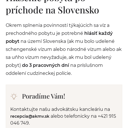
príchode na Slovensko
Okrem splnenia povinností týkajúcich sa víz a
prechodného pobytu je potrebné
hlásiť každý
pobyt
na území Slovenska (ak mu bolo udelené
schengenské vízum alebo národné vízum alebo ak
sa uňho vízum nevyžaduje, ak mu bol udelený
pobyt)
do 3 pracovných dní
na príslušnom
oddelení cudzineckej polície.
Poradíme Vám!
Kontaktujte našu advokátsku kancleáriu na
alebo telefonicky na +421 915
recepcia@akmv.sk
046 749.