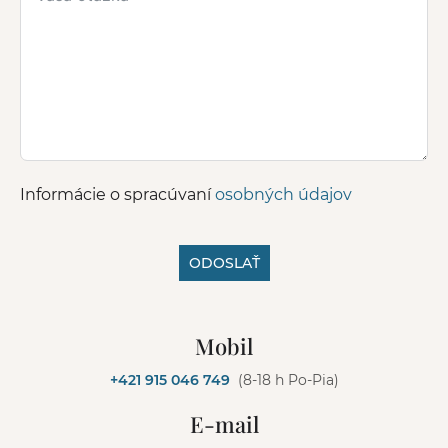
Informácie o spracúvaní
osobných údajov
ODOSLAŤ
A
l
Mobil
t
e
+421 915 046 749
(8-18 h Po-Pia)
r
n
E-mail
a
t