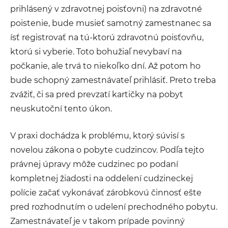
prihlásený v zdravotnej poisťovni) na zdravotné
poistenie, bude musieť samotný zamestnanec sa
ísť registrovať na tú-ktorú zdravotnú poisťovňu,
ktorú si vyberie. Toto bohužiaľ nevybaví na
počkanie, ale trvá to niekoľko dní. Až potom ho
bude schopný zamestnávateľ prihlásiť. Preto treba
zvážiť, či sa pred prevzatí kartičky na pobyt
neuskutoční tento úkon.
V praxi dochádza k problému, ktorý súvisí s
novelou zákona o pobyte cudzincov. Podľa tejto
právnej úpravy môže cudzinec po podaní
kompletnej žiadosti na oddelení cudzineckej
polície začať vykonávať zárobkovú činnosť ešte
pred rozhodnutím o udelení prechodného pobytu.
Zamestnávateľ je v takom prípade povinný