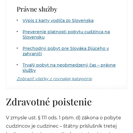
Právne služby
Výpis z karty vodiča zo Slovenska
Preverenie platnosti pobytu cudzinca na
Slovensku
Prechodný pobyt pre Slováka žijúceho v
zahraničí
Trvalý pobyt na neobmedzený čas – právne
služby
Zobraziť všetky z rovnakej kategórie
Zdravotné poistenie
V zmysle ust. § 111 ods. 1 písm. d) zákona o pobyte
cudzincov je cudzinec – štátny príslušník tretej