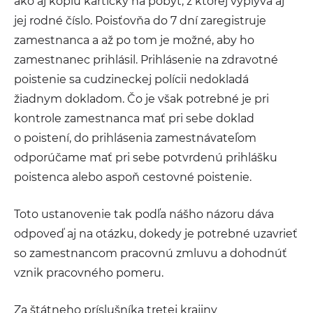
ako aj kópiu kartičky na pobyt, z ktorej vyplýva aj
jej rodné číslo. Poisťovňa do 7 dní zaregistruje
zamestnanca a až po tom je možné, aby ho
zamestnanec prihlásil. Prihlásenie na zdravotné
poistenie sa cudzineckej polícii nedokladá
žiadnym dokladom. Čo je však potrebné je pri
kontrole zamestnanca mať pri sebe doklad
o poistení, do prihlásenia zamestnávateľom
odporúčame mať pri sebe potvrdenú prihlášku
poistenca alebo aspoň cestovné poistenie.
Toto ustanovenie tak podľa nášho názoru dáva
odpoveď aj na otázku, dokedy je potrebné uzavrieť
so zamestnancom pracovnú zmluvu a dohodnúť
vznik pracovného pomeru.
Za štátneho príslušníka tretej krajiny