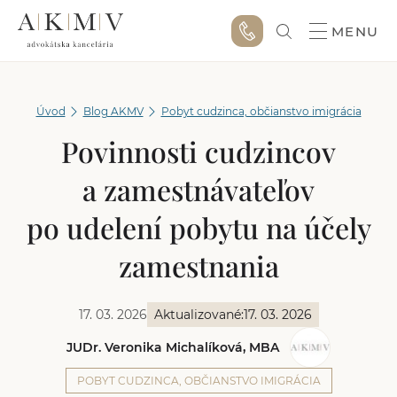
MENU
Úvod
Blog AKMV
Pobyt cudzinca, občianstvo imigrácia
Povinnosti cudzincov
a zamestnávateľov
po udelení pobytu na účely
zamestnania
17. 03. 2026
Aktualizované:
17. 03. 2026
JUDr. Veronika Michalíková, MBA
POBYT CUDZINCA, OBČIANSTVO IMIGRÁCIA