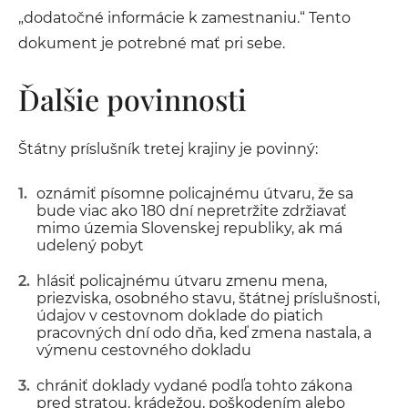
„dodatočné informácie k zamestnaniu.“ Tento
dokument je potrebné mať pri sebe.
Ďalšie povinnosti
Štátny príslušník tretej krajiny je povinný:
oznámiť písomne policajnému útvaru, že sa
bude viac ako 180 dní nepretržite zdržiavať
mimo územia Slovenskej republiky, ak má
udelený pobyt
hlásiť policajnému útvaru zmenu mena,
priezviska, osobného stavu, štátnej príslušnosti,
údajov v cestovnom doklade do piatich
pracovných dní odo dňa, keď zmena nastala, a
výmenu cestovného dokladu
chrániť doklady vydané podľa tohto zákona
pred stratou, krádežou, poškodením alebo