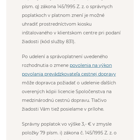
písm. q) zákona 145/1995 Z. z. o správnych
poplatkoch v platnom znení je možné
uhradiť prostredníctvom kiosku
inštalovaného v klientskom centre pri podaní
žiadosti (kód služby 831).
Po udelení a správoplatnení uvedeného
rozhodnutia o zmene
povolenia na výkon
povolania prevádzkovateľa cestnej dopravy
môže dopravca požiadať o udelenie ďalších
overených kópii licencie Spoločenstva na
medzinárodnú cestnú dopravu. Tlačivo
žiadosti Vám tiež posielame v prílohe.
Správny poplatok vo výške 3,- € v zmysle
položky 79 písm. i) zákona č. 145/1995 Z. z. o