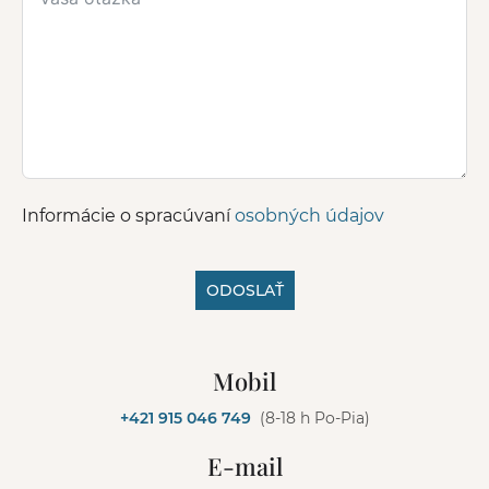
Informácie o spracúvaní
osobných údajov
ODOSLAŤ
A
l
Mobil
t
e
+421 915 046 749
(8-18 h Po-Pia)
r
n
E-mail
a
t