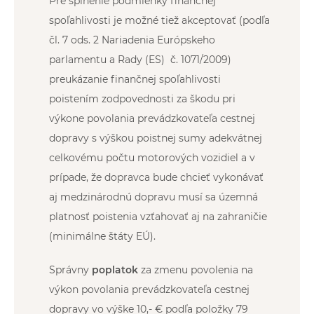
Pre splnenie podmienky finančnej
spoľahlivosti je možné tiež akceptovať (podľa
čl. 7 ods. 2 Nariadenia Európskeho
parlamentu a Rady (ES) č. 1071/2009)
preukázanie finančnej spoľahlivosti
poistením zodpovednosti za škodu pri
výkone povolania prevádzkovateľa cestnej
dopravy s výškou poistnej sumy adekvátnej
celkovému počtu motorových vozidiel a v
prípade, že dopravca bude chcieť vykonávať
aj medzinárodnú dopravu musí sa územná
platnosť poistenia vzťahovať aj na zahraničie
(minimálne štáty EÚ).
Správny
poplatok
za zmenu povolenia na
výkon povolania prevádzkovateľa cestnej
dopravy vo výške 10,- € podľa položky 79