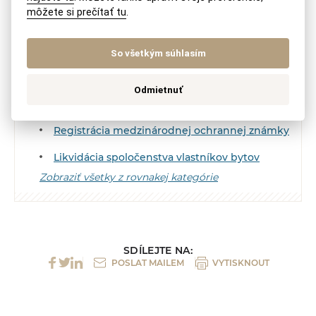
môžete si prečítať tu
.
Právne služby
So všetkým súhlasím
Rezervácia obchodného mena
Odmietnuť
Pobyt a relokačné služby pre vedúcich
pracovníkov / konateľov
Registrácia medzinárodnej ochrannej známky
Likvidácia spoločenstva vlastníkov bytov
Zobraziť všetky z rovnakej kategórie
SDÍLEJTE NA:
POSLAT MAILEM
VYTISKNOUT