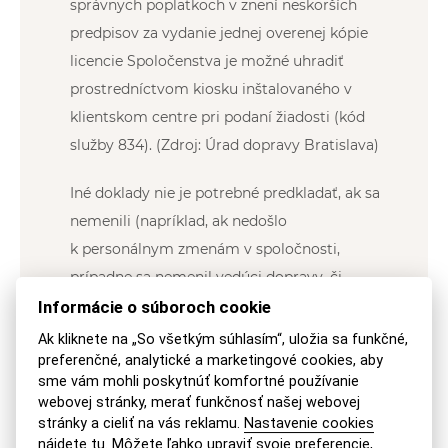
správnych poplatkoch v znení neskorších
predpisov za vydanie jednej overenej kópie
licencie Spoločenstva je možné uhradiť
prostredníctvom kiosku inštalovaného v
klientskom centre pri podaní žiadosti (kód
služby 834). (Zdroj: Úrad dopravy Bratislava)
Iné doklady nie je potrebné predkladať, ak sa
nemenili (napríklad, ak nedošlo
k personálnym zmenám v spoločnosti,
prípadne sa nemenil vedúci dopravy, či
miesto garážovania a parkovania).
Informácie o súboroch cookie
Ak kliknete na „So všetkým súhlasím“, uložia sa funkčné,
preferenčné, analytické a marketingové cookies, aby
JUDr. Veronika Michalíková, MBA
sme vám mohli poskytnúť komfortné používanie
webovej stránky, merať funkčnosť našej webovej
stránky a cieliť na vás reklamu.
Nastavenie cookies
nájdete tu
. Môžete ľahko upraviť svoje preferencie,