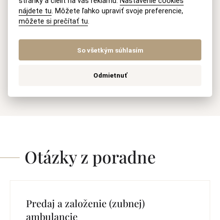
stránky a cieliť na vás reklamu.
Nastavenie cookies
nájdete tu
. Môžete ľahko upraviť svoje preferencie,
môžete si prečítať tu
.
So všetkým súhlasím
277 hodnotení na Google
Odmietnuť
4,8
Otázky z poradne
Predaj a založenie (zubnej)
ambulancie