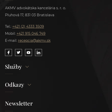
AKMV advokátska kancelária s. r. o.
Pluhová 17, 831 03 Bratislava
Tel.:
+421 (2) 4333 3509
Mobil:
+421 915 046 749
E-mail:
recepcia@akmv.sk
Služby
Odkazy
Newsletter