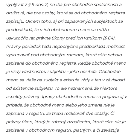
vyplývať z § 9 ods. 2, no iba pre obchodné spoločnosti a
družstvá, nie pre osoby, ktoré sa od obchodného registra
zapisujú. Okrem toho, aj pri zapisovaných subjektoch sa
predpokladá, že v ich obchodnom mene sa môžu
uskutočňovať právne úkony pred ich vznikom (§ 64).
Právny poriadok teda nepochybne predpokladá možnosť
vystupovať pod obchodným menom, ktoré ešte nebolo
zapísané do obchodného registra. Keďže obchodné meno
je vždy vlastnosťou subjektu – jeho nositeľa. Obchodné
meno sa viaže na subjekt a existuje vždy a len v závislosti
od existencie subjektu. To ale neznamená, že niektoré
aspekty právnej úpravy obchodného mena sa prejavia aj v
prípade, že obchodné meno alebo jeho zmena nie je
zapísaná v registri. Je treba rozlišovať dve otázky. Či
právny úkon, ktorý je robený označením, ktoré ešte nie je
zapísané v obchodnom registri, platným, a či zaväzuje