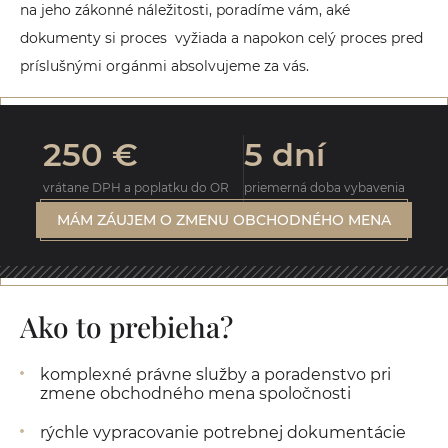
na jeho zákonné náležitosti, poradíme vám, aké
dokumenty si proces vyžiada a napokon celý proces pred
príslušnými orgánmi absolvujeme za vás.
250 €
5 dní
vrátane DPH a poplatku do OR
priemerná doba vybavenia
MÁM ZÁUJEM O ZMENU OBCHODNÉHO MENA
Ako to prebieha?
komplexné právne služby a poradenstvo pri
zmene obchodného mena spoločnosti
rýchle vypracovanie potrebnej dokumentácie