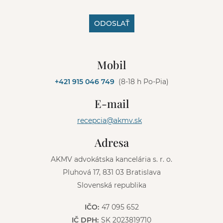
ODOSLAŤ
A
l
Mobil
t
e
+421 915 046 749
(8-18 h Po-Pia)
r
n
E-mail
a
t
recepcia@akmv.sk
i
v
Adresa
e
:
AKMV advokátska kancelária s. r. o.
Pluhová 17, 831 03 Bratislava
Slovenská republika
IČO:
47 095 652
IČ DPH:
SK 2023819710