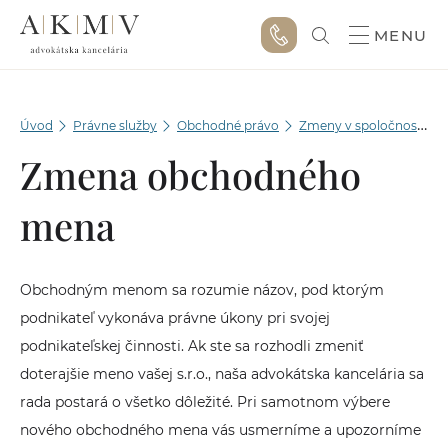
MENU
Úvod
Právne služby
Obchodné právo
Zmeny v spoločnosti v OR
Zmena obchodného
mena
Obchodným menom sa rozumie názov, pod ktorým
podnikateľ vykonáva právne úkony pri svojej
podnikateľskej činnosti. Ak ste sa rozhodli zmeniť
doterajšie meno vašej s.r.o., naša advokátska kancelária sa
rada postará o všetko dôležité. Pri samotnom výbere
nového obchodného mena vás usmerníme a upozorníme