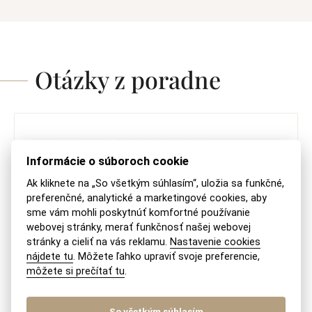
Otázky z poradne
Predaj a založenie (zubnej)
Informácie o súboroch cookie
ambulancie
Ak kliknete na „So všetkým súhlasím“, uložia sa funkčné,
preferenčné, analytické a marketingové cookies, aby
S predajom (nielen) zubnej ambulancie Vám
sme vám mohli poskytnúť komfortné používanie
naša advokátska kancelária rada pomôže,
webovej stránky, merať funkčnosť našej webovej
neváhajte ná kontaktovať na recepcia@akmv.sk
stránky a cieliť na vás reklamu.
Nastavenie cookies
nájdete tu
. Môžete ľahko upraviť svoje preferencie,
PREČÍTAŤ ODPOVEĎ
môžete si prečítať tu
.
So všetkým súhlasím