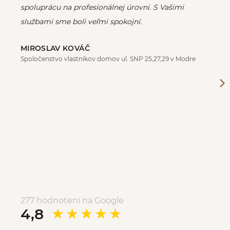
spoluprácu na profesionálnej úrovni. S Vašimi
službami sme boli veľmi spokojní.
MIROSLAV KOVÁČ
Spoločenstvo vlastníkov domov ul. SNP 25,27,29 v Modre
277 hodnotení na Google
4,8