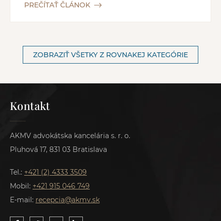
PREČÍTAŤ ČLÁNOK
ZOBRAZIŤ VŠETKY Z ROVNAKEJ KATEGÓRIE
Kontakt
AKMV advokátska kancelária s. r. o.
Pluhová 17, 831 03 Bratislava
Tel.:
+421 (2) 4333 3509
Mobil:
+421 915 046 749
E-mail:
recepcia@akmv.sk