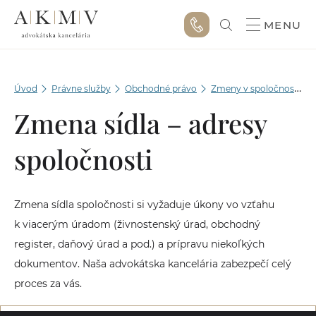
MENU
Úvod
Právne služby
Obchodné právo
Zmeny v spoločnosti v OR
Zmena sídla – adresy
spoločnosti
Zmena sídla spoločnosti si vyžaduje úkony vo vzťahu
k viacerým úradom (živnostenský úrad, obchodný
register, daňový úrad a pod.) a prípravu niekoľkých
dokumentov. Naša advokátska kancelária zabezpečí celý
proces za vás.