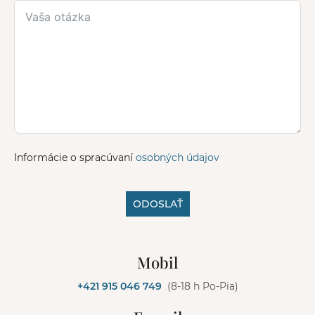
Informácie o spracúvaní
osobných údajov
ODOSLAŤ
A
l
Mobil
t
e
+421 915 046 749
(8-18 h Po-Pia)
r
n