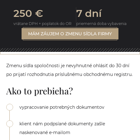
250 €
7 dní
vrátane DPH + poplatok do OR
priemerná doba vybavenia
MÁM ZÁUJEM O ZMENU SÍDLA FIRMY
Zmenu sídla spoločnosti je nevyhnutné ohlásiť do 30 dní
po prijatí rozhodnutia príslušnému obchodnému registru.
Ako to prebieha?
vypracovanie potrebných dokumentov
klient nám podpsíané dokumenty zašle
naskenované e-mailom