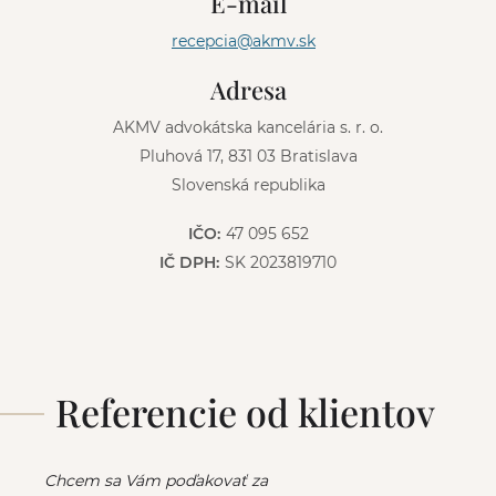
E-mail
a
t
recepcia@akmv.sk
i
v
Adresa
e
:
AKMV advokátska kancelária s. r. o.
Pluhová 17, 831 03 Bratislava
Slovenská republika
IČO:
47 095 652
IČ DPH:
SK 2023819710
Referencie od klientov
Chcem sa Vám poďakovať za