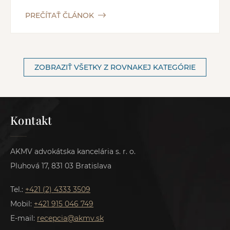
PREČÍTAŤ ČLÁNOK
ZOBRAZIŤ VŠETKY Z ROVNAKEJ KATEGÓRIE
Kontakt
AKMV advokátska kancelária s. r. o.
Pluhová 17, 831 03 Bratislava
Tel.:
+421 (2) 4333 3509
Mobil:
+421 915 046 749
E-mail:
recepcia@akmv.sk