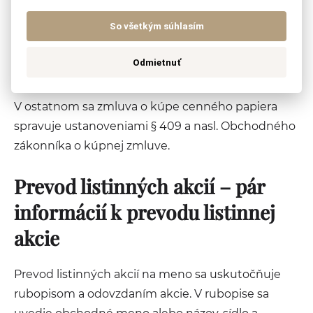
predával na burze cenných papierov. Ak nemožno
So všetkým súhlasím
kúpnu cenu takto určiť, je kupujúci povinný
zaplatiť cenu, ktorú bolo možné dosiahnuť pri
Odmietnuť
vynaložení odbornej starostlivosti.
V ostatnom sa zmluva o kúpe cenného papiera
spravuje ustanoveniami § 409 a nasl. Obchodného
zákonníka o kúpnej zmluve.
Prevod listinných akcií – pár
informácií k prevodu listinnej
akcie
Prevod listinných akcií na meno sa uskutočňuje
rubopisom a odovzdaním akcie. V rubopise sa