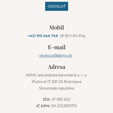
ODOSLAŤ
A
l
Mobil
t
e
+421 915 046 749
(8-18 h Po-Pia)
r
n
E-mail
a
t
recepcia@akmv.sk
i
v
Adresa
e
:
AKMV advokátska kancelária s. r. o.
Pluhová 17, 831 03 Bratislava
Slovenská republika
IČO:
47 095 652
IČ DPH:
SK 2023819710