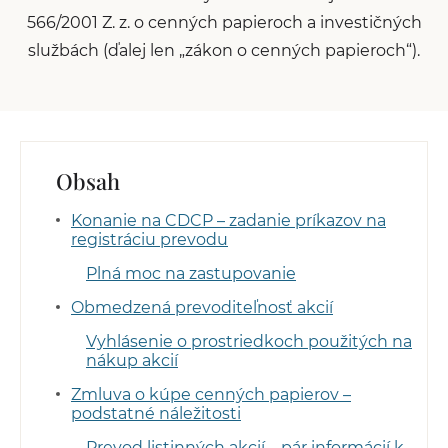
566/2001 Z. z. o cenných papieroch a investičných
službách (ďalej len „zákon o cenných papieroch“).
Obsah
Konanie na CDCP – zadanie príkazov na
registráciu prevodu
Plná moc na zastupovanie
Obmedzená prevoditeľnosť akcií
Vyhlásenie o prostriedkoch použitých na
nákup akcií
Zmluva o kúpe cenných papierov –
podstatné náležitosti
Prevod listinných akcií – pár informácií k