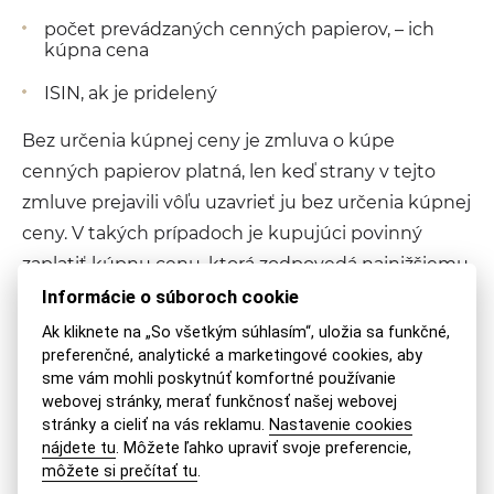
počet prevádzaných cenných papierov, – ich
kúpna cena
ISIN, ak je pridelený
Bez určenia kúpnej ceny je zmluva o kúpe
cenných papierov platná, len keď strany v tejto
zmluve prejavili vôľu uzavrieť ju bez určenia kúpnej
ceny. V takých prípadoch je kupujúci povinný
zaplatiť kúpnu cenu, ktorá zodpovedá najnižšiemu
kurzu, za ktorý sa zastupiteľný cenný papier
Informácie o súboroch cookie
predával v deň uzavretia zmluvy na burze cenných
Ak kliknete na „So všetkým súhlasím“, uložia sa funkčné,
preferenčné, analytické a marketingové cookies, aby
papierov. Ak zastupiteľný cenný papier nebol v
sme vám mohli poskytnúť komfortné používanie
tento deň predmetom obchodovania na burze
webovej stránky, merať funkčnosť našej webovej
cenných papierov, je kupujúci povinný zaplatiť
stránky a cieliť na vás reklamu.
Nastavenie cookies
nájdete tu
. Môžete ľahko upraviť svoje preferencie,
kúpnu cenu, ktorá zodpovedá najnižšiemu kurzu,
môžete si prečítať tu
.
za ktorý sa zastupiteľný cenný papier naposledy