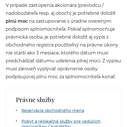
V prípade zastúpenia akcionára (prevodcu /
nadobúdateľa resp. aj oboch) je potrebné doložiť
plnú moc
na zastupovanie s úradne overeným
podpisom splnomocniteľa. Pokiaľ splnomocňuje
právnická osoba, je potrebné doložiť aj výpis z
obchodného registra použiteľný na právne úkony
nie starší ako 3 mesiace, ktorého dátum musí
predchádzať dátumu udelenia plnej moci. Z výpisu
musí zároveň vyplývať oprávnenie osoby
podpisujúcej plnú moc za splnomocniteľa konať.
Právne služby
Rezervácia obchodného mena
Pobyt a relokačné služby pre vedúcich
pracovníkov / konateľov