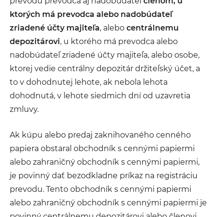
prevodu prevodca aj nadobúdateľ
členom, u
ktorých má prevodca alebo nadobúdateľ
zriadené účty majiteľa
, alebo
centrálnemu
depozitárovi
, u ktorého má prevodca alebo
nadobúdateľ zriadené účty majiteľa, alebo osobe,
ktorej vedie centrálny depozitár držiteľský účet, a
to v dohodnutej lehote, ak nebola lehota
dohodnutá, v lehote siedmich dní od uzavretia
zmluvy.
Ak kúpu alebo predaj zaknihovaného cenného
papiera obstaral obchodník s cennými papiermi
alebo zahraničný obchodník s cennými papiermi,
je povinný dať bezodkladne príkaz na registráciu
prevodu. Tento obchodník s cennými papiermi
alebo zahraničný obchodník s cennými papiermi je
povinný centrálnemu depozitárovi alebo členovi