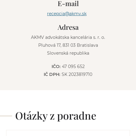
E-mail
a
t
recepcia@akmv.sk
i
v
Adresa
e
:
AKMV advokátska kancelária s. r. o.
Pluhová 17, 831 03 Bratislava
Slovenská republika
IČO:
47 095 652
IČ DPH:
SK 2023819710
Otázky z poradne