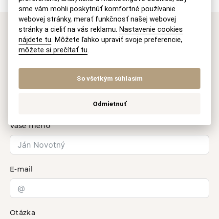
sme vám mohli poskytnúť komfortné používanie
webovej stránky, merať funkčnosť našej webovej
stránky a cieliť na vás reklamu.
Nastavenie cookies
Máte záujem o naše
nájdete tu
. Môžete ľahko upraviť svoje preferencie,
môžete si prečítať tu
.
právne služby?
So všetkým súhlasím
Kontaktujte nás
Odmietnuť
Vaše meno
E-mail
Otázka