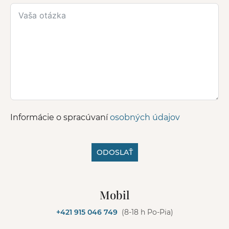
Informácie o spracúvaní
osobných údajov
ODOSLAŤ
A
l
Mobil
t
e
+421 915 046 749
(8-18 h Po-Pia)
r
n