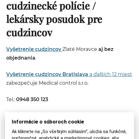
cudzinecké polície /
lekársky posudok pre
cudzincov
Vyšetrenie cudzincov
Zlaté Moravce
aj bez
objednania
.
Vyšetrenie cudzincov Bratislava
a ďalších 12 miest
zabezpečuje Medical control s.r.o.
Tel.:
0948 350 123
Informácie o súboroch cookie
ZDIEĽAJTE NA:
POSLAŤ MAILOM
VYTLAČIŤ
Ak kliknete na „So všetkým súhlasím“, uložia sa funkčné,
preferenčné, analytické a marketingové cookies, aby