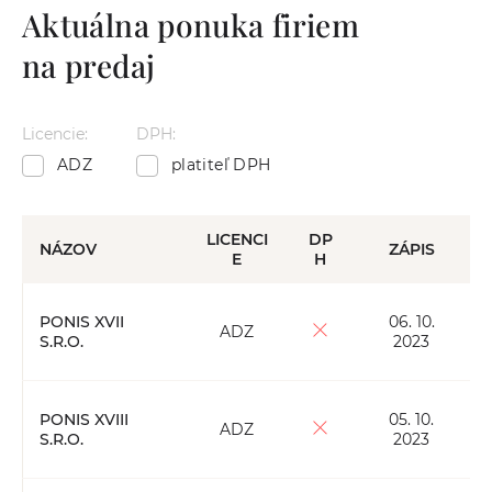
Aktuálna ponuka firiem
na predaj
Licencie:
DPH:
ADZ
platiteľ DPH
LICENCI
DP
NÁZOV
ZÁPIS
E
H
PONIS XVII
06. 10.
ADZ
S.R.O.
2023
PONIS XVIII
05. 10.
ADZ
S.R.O.
2023