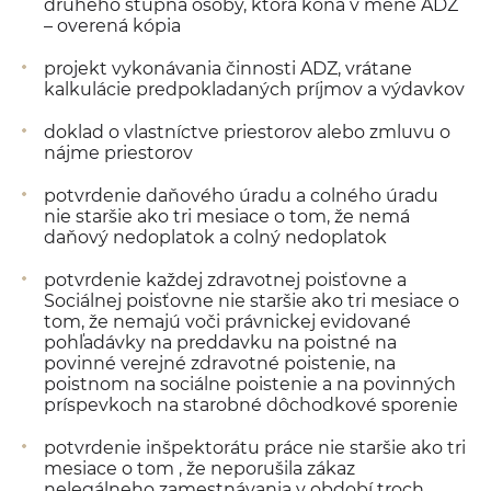
druhého stupňa osoby, ktorá koná v mene ADZ
– overená kópia
projekt vykonávania činnosti ADZ, vrátane
kalkulácie predpokladaných príjmov a výdavkov
doklad o vlastníctve priestorov alebo zmluvu o
nájme priestorov
potvrdenie daňového úradu a colného úradu
nie staršie ako tri mesiace o tom, že nemá
daňový nedoplatok a colný nedoplatok
potvrdenie každej zdravotnej poisťovne a
Sociálnej poisťovne nie staršie ako tri mesiace o
tom, že nemajú voči právnickej evidované
pohľadávky na preddavku na poistné na
povinné verejné zdravotné poistenie, na
poistnom na sociálne poistenie a na povinných
príspevkoch na starobné dôchodkové sporenie
potvrdenie inšpektorátu práce nie staršie ako tri
mesiace o tom , že neporušila zákaz
nelegálneho zamestnávania v období troch