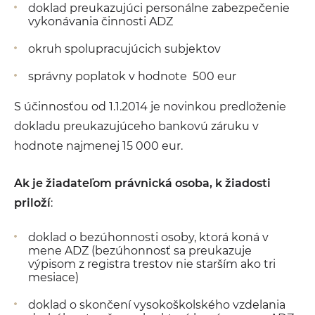
doklad preukazujúci personálne zabezpečenie
vykonávania činnosti ADZ
okruh spolupracujúcich subjektov
správny poplatok v hodnote 500 eur
S účinnosťou od 1.1.2014 je novinkou predloženie
dokladu preukazujúceho bankovú záruku v
hodnote najmenej 15 000 eur.
Ak je žiadateľom právnická osoba, k žiadosti
priloží
:
doklad o bezúhonnosti osoby, ktorá koná v
mene ADZ (bezúhonnosť sa preukazuje
výpisom z registra trestov nie starším ako tri
mesiace)
doklad o skončení vysokoškolského vzdelania