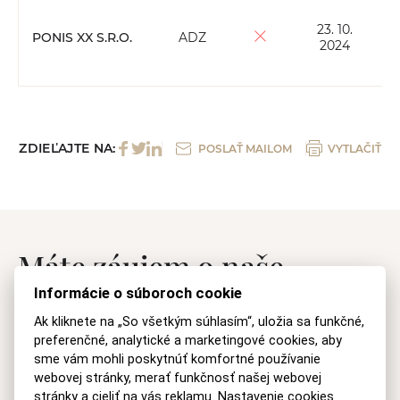
23. 10.
PONIS XX S.R.O.
ADZ
2024
ZDIEĽAJTE NA:
POSLAŤ MAILOM
VYTLAČIŤ
Máte záujem o naše
Informácie o súboroch cookie
právne služby?
Ak kliknete na „So všetkým súhlasím“, uložia sa funkčné,
preferenčné, analytické a marketingové cookies, aby
Kontaktujte nás
sme vám mohli poskytnúť komfortné používanie
webovej stránky, merať funkčnosť našej webovej
stránky a cieliť na vás reklamu.
Nastavenie cookies