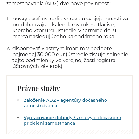
zamestnávania (ADZ) dve nové povinnosti:
poskytovať ústrediu správu o svojej činnosti za
predchádzajúci kalendárny rok na tlačive,
ktorého vzor určí ústredie, v termíne do 31.
marca nasledujúceho kalendárneho roka
disponovať vlastným imaním v hodnote
najmenej 30 000 eur (ústredie zisťuje splnenie
tejto podmienky vo verejnej časti registra
účtovných závierok)
Právne služby
Založenie ADZ – agentúry dočasného
zamestnávania
Vypracovanie dohody / zmluvy o dočasnom
pridelení zamestnanca