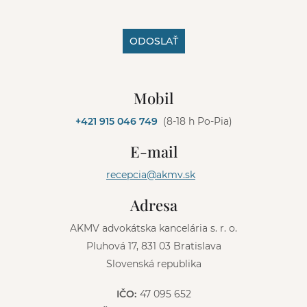
ODOSLAŤ
A
l
Mobil
t
e
+421 915 046 749
(8-18 h Po-Pia)
r
n
E-mail
a
t
recepcia@akmv.sk
i
v
Adresa
e
:
AKMV advokátska kancelária s. r. o.
Pluhová 17, 831 03 Bratislava
Slovenská republika
IČO:
47 095 652