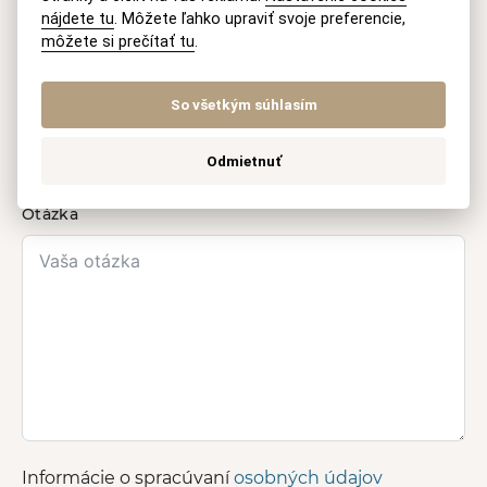
nájdete tu
. Môžete ľahko upraviť svoje preferencie,
Vaše meno
môžete si prečítať tu
.
So všetkým súhlasím
E-mail
Odmietnuť
Otázka
Informácie o spracúvaní
osobných údajov