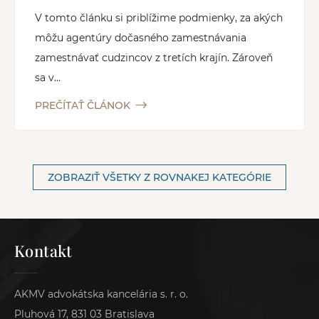
V tomto článku si priblížime podmienky, za akých
môžu agentúry dočasného zamestnávania
zamestnávať cudzincov z tretích krajín. Zároveň
sa v...
PREČÍTAŤ ČLÁNOK
ZOBRAZIŤ VŠETKY Z ROVNAKEJ KATEGÓRIE
Kontakt
AKMV advokátska kancelária s. r. o.
Pluhová 17, 831 03 Bratislava