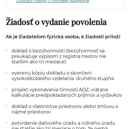
Zobraziť všetky z rovnakej kategórie
Žiadosť o vydanie povolenia
Ak je žiadateľom fyzická osoba, k žiadosti priloží
:
doklad o bezúhonnosti (bezúhonnosť sa
preukazuje výpisom z registra trestov nie
starším ako tri mesiace)
overenú kópiu dokladu o skončení
vysokoškolského vzdelania druhého stupňa
projekt vykonávania činnosti ADZ, vrátane
kalkulácie predpokladaných príjmov a výdavkov
doklad o vlastníctve priestorov alebo zmluvu o
nájme priestorov
potvrdenie daňového úradu a colného úradu
nie staršie ako tri mesiace o tom, že nemá