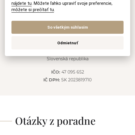
nájdete tu
. Môžete ľahko upraviť svoje preferencie,
n
E-mail
a
môžete si prečítať tu
.
t
recepcia@akmv.sk
i
v
So všetkým súhlasím
Adresa
e
:
Odmietnuť
AKMV advokátska kancelária s. r. o.
Pluhová 17, 831 03 Bratislava
Slovenská republika
IČO:
47 095 652
IČ DPH:
SK 2023819710
Otázky z poradne