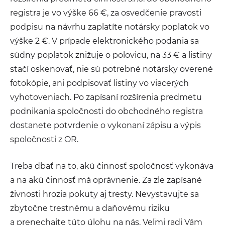
registra je vo výške 66 €, za osvedčenie pravosti
podpisu na návrhu zaplatíte notársky poplatok vo
výške 2 €. V prípade elektronického podania sa
súdny poplatok znižuje o polovicu, na 33 € a listiny
stačí oskenovať, nie sú potrebné notársky overené
fotokópie, ani podpisovať listiny vo viacerých
vyhotoveniach. Po zapísaní rozšírenia predmetu
podnikania spoločnosti do obchodného registra
dostanete potvrdenie o vykonaní zápisu a výpis
spoločnosti z OR.
Treba dbať na to, akú činnosť spoločnosť vykonáva
a na akú činnosť má oprávnenie. Za zle zapísané
živnosti hrozia pokuty aj tresty. Nevystavujte sa
zbytočne trestnému a daňovému riziku
a prenechajte túto úlohu na nás. Veľmi radi Vám