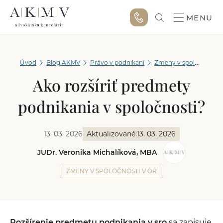
MENU
Úvod
Blog AKMV
Právo v podnikaní
Zmeny v spoločnosti v OR
Ako rozšíriť predmety
podnikania v spoločnosti?
13. 03. 2026
Aktualizované:
13. 03. 2026
JUDr. Veronika Michalíková, MBA
ZMENY V SPOLOČNOSTI V OR
Rozšírenie predmetu podnikania v sro
sa zapisuje