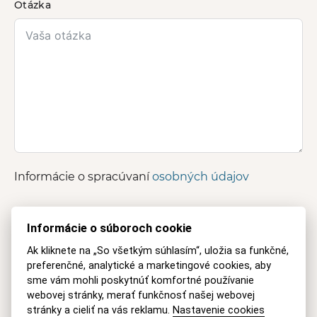
Otázka
Informácie o spracúvaní
osobných údajov
ODOSLAŤ
Informácie o súboroch cookie
Ak kliknete na „So všetkým súhlasím“, uložia sa funkčné,
A
preferenčné, analytické a marketingové cookies, aby
l
Mobil
sme vám mohli poskytnúť komfortné používanie
t
webovej stránky, merať funkčnosť našej webovej
e
+421 915 046 749
(8-18 h Po-Pia)
stránky a cieliť na vás reklamu.
Nastavenie cookies
r