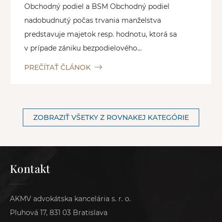
Obchodný podiel a BSM Obchodný podiel
nadobudnutý počas trvania manželstva
predstavuje majetok resp. hodnotu, ktorá sa
v prípade zániku bezpodielového...
PREČÍTAŤ ČLÁNOK
ZOBRAZIŤ VŠETKY Z ROVNAKEJ KATEGÓRIE
Kontakt
AKMV advokátska kancelária s. r. o.
Pluhová 17, 831 03 Bratislava