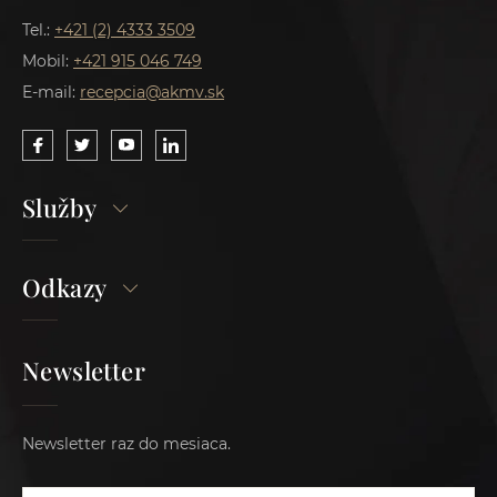
Tel.:
+421 (2) 4333 3509
Mobil:
+421 915 046 749
E-mail:
recepcia@akmv.sk
Služby
Odkazy
Newsletter
Newsletter raz do mesiaca.