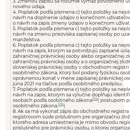
3. Zmenou zápisu sa rozumie výmaz pôvodného úda
nového údaja.
4. Poplatok podľa písmena c) tejto položky sa neplat
návrh na doplnenie údajov o konečnom užívateľov
o návrh na zápis zmeny údajov o konečnom užívat
5. Poplatok podľa písmena c) tejto položky sa neplat
návrh na zmenu priezviska zapísanej osoby po uza
manželstva.
6. Poplatok podľa písmena c) tejto položky sa neplat
návrh na zápis, ktorým sa potvrdzujú zapísané úda
zahraničnej právnickej osoby alebo organizačnej z
zahraničnej právnickej osoby a o organizačnej zlo
slovenskej právnickej osoby v obchodnom registri
osobitného zákona, ktorý bol podaný fyzickou os
oprávnenou konať v mene zapísanej právnickej os
júna 2021 na tlačive podľa osobitného predpisu.
7. Poplatok podľa písmena c) tejto položky sa neplat
návrh na zápis, ktorým sa výlučne dopĺňajú identif
10a
osobách podľa osobitného zákona
)
postupom p
10b
osobitného zákona.
)
8. Ak sa má vykonať zápis do obchodného registra
registrovom súde príslušnom pre organizačnú zlo
ktorého adresa umiestnenia je mimo obvodu regi
príslušného pre právnickú osobu, o ktorej organiz