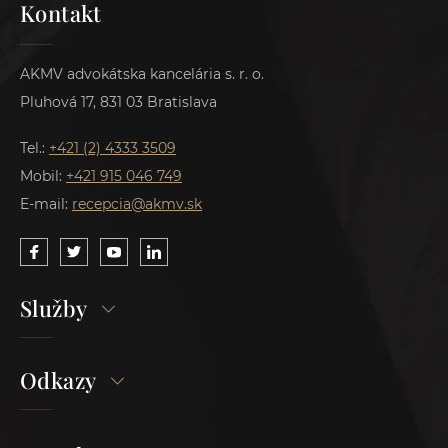
Kontakt
AKMV advokátska kancelária s. r. o.
Pluhová 17, 831 03 Bratislava
Tel.:
+421 (2) 4333 3509
Mobil:
+421 915 046 749
E-mail:
recepcia@akmv.sk
Služby
Odkazy