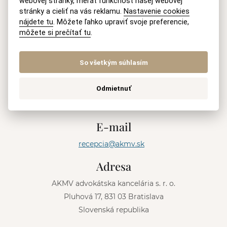
webovej stránky, merať funkčnosť našej webovej
stránky a cieliť na vás reklamu.
Nastavenie cookies
Informácie o spracúvaní
osobných údajov
nájdete tu
. Môžete ľahko upraviť svoje preferencie,
môžete si prečítať tu
.
ODOSLAŤ
So všetkým súhlasím
A
l
Mobil
t
Odmietnuť
e
+421 915 046 749
(8-18 h Po-Pia)
r
n
E-mail
a
t
recepcia@akmv.sk
i
v
Adresa
e
:
AKMV advokátska kancelária s. r. o.
Pluhová 17, 831 03 Bratislava
Slovenská republika