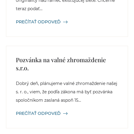
originality nad rámec existujúcej siete. Chceme
teraz podať...
PREČÍTAŤ ODPOVEĎ
Pozvánka na valné zhromaždenie
s.r.o.
Dobrý deň, plánujeme valné zhromaždenie našej
s. r. o., viem, že podľa zákona má byť pozvánka
spoločníkom zaslaná aspoň 15...
PREČÍTAŤ ODPOVEĎ