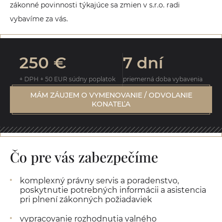
zákonné povinnosti týkajúce sa zmien v s.r.o. radi
vybavíme za vás.
250 €
7 dní
+ DPH + 50 EUR súdny poplatok
priemerná doba vybavenia
MÁM ZÁUJEM O VYMENOVANIE / ODVOLANIE
KONATEĽA
Čo pre vás zabezpečíme
komplexný právny servis a poradenstvo,
poskytnutie potrebných informácii a asistencia
pri plnení zákonných požiadaviek
vypracovanie rozhodnutia valného