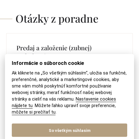
Otázky z poradne
Predaj a založenie (zubnej)
ambulancie
Informácie o súboroch cookie
S predajom (nielen) zubnej ambulancie Vám
Ak kliknete na „So všetkým súhlasím“, uložia sa funkčné,
preferenčné, analytické a marketingové cookies, aby
naša advokátska kancelária rada pomôže,
sme vám mohli poskytnúť komfortné používanie
neváhajte ná kontaktovať na recepcia@akmv.sk
webovej stránky, merať funkčnosť našej webovej
stránky a cieliť na vás reklamu.
Nastavenie cookies
PREČÍTAŤ ODPOVEĎ
nájdete tu
. Môžete ľahko upraviť svoje preferencie,
môžete si prečítať tu
.
So všetkým súhlasím