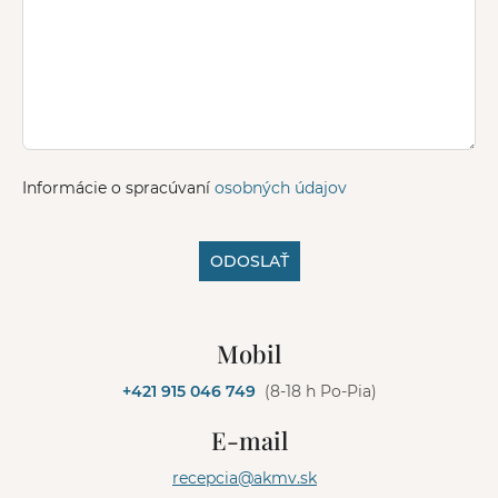
Informácie o spracúvaní
osobných údajov
ODOSLAŤ
A
l
Mobil
t
e
+421 915 046 749
(8-18 h Po-Pia)
r
n
E-mail
a
t
recepcia@akmv.sk
i