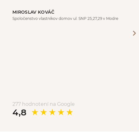
MIROSLAV KOVÁČ
Spoločenstvo vlastníkov domov ul. SNP 25,27,29 v Modre
277 hodnotení na Google
4,8