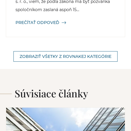
s. r. o., viem, že podľa zákona má byť pozvánka
spoločníkom zaslaná aspoň 15...
PREČÍTAŤ ODPOVEĎ
ZOBRAZIŤ VŠETKY Z ROVNAKEJ KATEGÓRIE
Súvisiace články