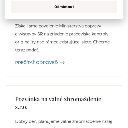
Zriadenie pracoviska kontroly
Odmietnuť
originality KO
Získali sme povolenie Ministerstva dopravy
a výstavby SR na zriadenie pracoviska kontroly
originality nad rámec existujúcej siete. Chceme
teraz podať...
PREČÍTAŤ ODPOVEĎ
Pozvánka na valné zhromaždenie
s.r.o.
Dobrý deň, plánujeme valné zhromaždenie našej