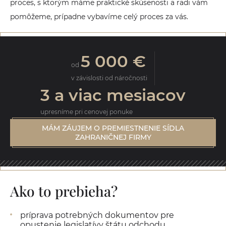
proces, s ktorým máme praktické skúsenosti a radi vám
pomôžeme, prípadne vybavíme celý proces za vás.
5 000 €
od
v závislosti od náročnosti
3 a viac mesiacov
upresníme pri cenovej ponuke
MÁM ZÁUJEM O PREMIESTNENIE SÍDLA
ZAHRANIČNEJ FIRMY
Ako to prebieha?
príprava potrebných dokumentov pre
opustenie legislatívy štátu odchodu