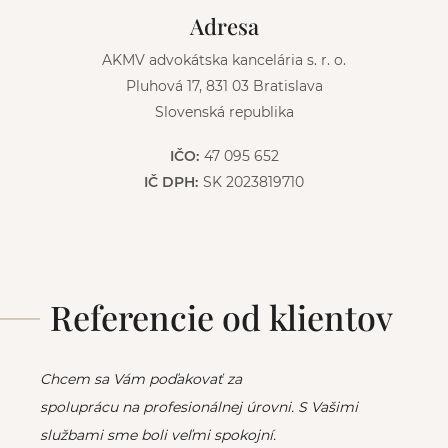
v
Adresa
e
:
AKMV advokátska kancelária s. r. o.
Pluhová 17, 831 03 Bratislava
Slovenská republika
IČO:
47 095 652
IČ DPH:
SK 2023819710
Referencie od klientov
Chcem sa Vám poďakovať za
spoluprácu na profesionálnej úrovni. S Vašimi
službami sme boli veľmi spokojní.