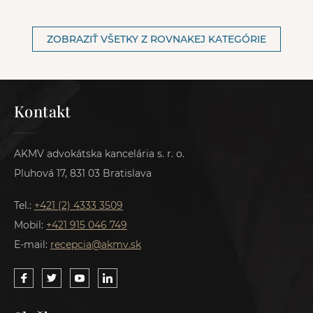
ZOBRAZIŤ VŠETKY Z ROVNAKEJ KATEGÓRIE
Kontakt
AKMV advokátska kancelária s. r. o.
Pluhová 17, 831 03 Bratislava
Tel.:
+421 (2) 4333 3509
Mobil:
+421 915 046 749
E-mail:
recepcia@akmv.sk