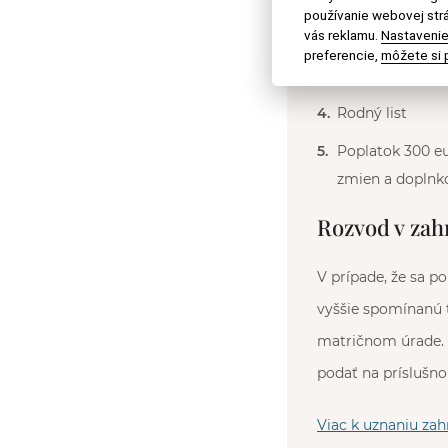
používanie webovej strá
vás reklamu.
Nastavenie
Doklad totožno
preferencie,
môžete si p
Doklad o osob
Rodný list
Poplatok 300 eu
zmien a doplnk
Rozvod v zah
V prípade, že sa p
vyššie spomínanú t
matričnom úrade. 
podať na príslušn
Viac k uznaniu zah