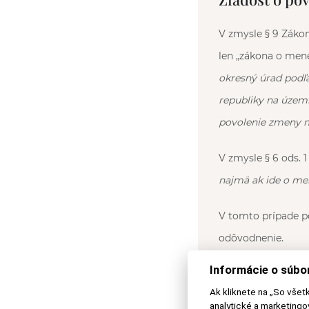
V zmysle § 9 Zákon
len „zákona o mene 
okresný úrad podľ
republiky na území
povolenie zmeny me
V zmysle § 6 ods. 1
najmä ak ide o men
V tomto prípade p
odôvodnenie.
Informácie o súbo
K povoleniu zmeny
Ak kliknete na „So všet
analytické a marketing
Žiadosť o zmen