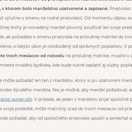
 v ktorom bolo manželstvo uzatvorené a zapísané.
Priezvisko
ísť výlučne o zmenu na rodné priezvisko). Od momentu zápisu s
ičnej knihy je rozvedený manžel povinný používať len svoje pre
ade, ak požiadate o zmenu priezviska na príslušnej matrike do tr
lenie, a takýto úkon je oslobodený od správnych poplatkov. V p
ote troch mesiacov od rozvodu
na príslušnej matrike, musíte o
ieste trvalého bydliska, kde bude nutné zaplatiť aj súdny popla
 môže požiadať len ten z manželov, ktorý si pri uzatvorení manž
iezvisko bývalého manžela. Nie je možné, aby manžel požadoval, a
proti svojej vôli
. V prípade, ak jeden z manželov prijal spoločné p
al svoje predošlé, môže matričný úrad do troch mesiacov od pr
ode požiadať, aby od spoločného priezviska upustil a ponechal si