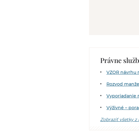
Právne služ
VZOR návrhu n
Rozvod manže
Vyporiadanie 
Výživné – por
Zobraziť všetky z