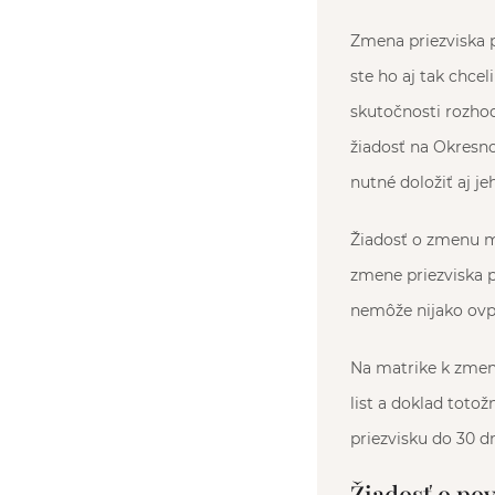
Zmena priezviska 
ste ho aj tak chc
skutočnosti rozho
žiadosť na Okresno
nutné doložiť aj j
Žiadosť o zmenu mô
zmene priezviska p
nemôže nijako ovpl
Na matrike k zmene
list a doklad toto
priezvisku do 30 dn
Žiadosť o po