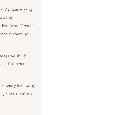
a. V prípade, ak by
 o tejto
dieťaťa stačí podať
nad 15 rokov, je
šnej matrike. K
a ani túto zmenu
 sobášny list, rodný
čnej knihe o Vašom