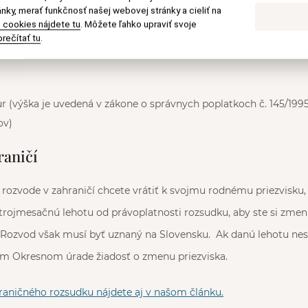
nky, merať funkčnosť našej webovej stránky a cieliť na
 cookies nájdete tu
. Môžete ľahko upraviť svoje
sti
rečítať tu
.
nom stave
r (výška je uvedená v zákone o správnych poplatkoch č. 145/1995 Z
ov)
raničí
o rozvode v zahraničí chcete vrátiť k svojmu rodnému priezvisku
rojmesačnú lehotu od právoplatnosti rozsudku, aby ste si zmenil
Rozvod však musí byť uznaný na Slovensku. Ak danú lehotu nes
om Okresnom úrade žiadosť o zmenu priezviska.
raničného rozsudku nájdete aj v našom článku.