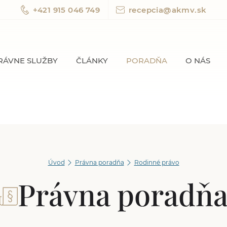
+421 915 046 749
recepcia@akmv.sk
RÁVNE SLUŽBY
ČLÁNKY
PORADŇA
O NÁS
Úvod
Právna poradňa
Rodinné právo
Právna poradň