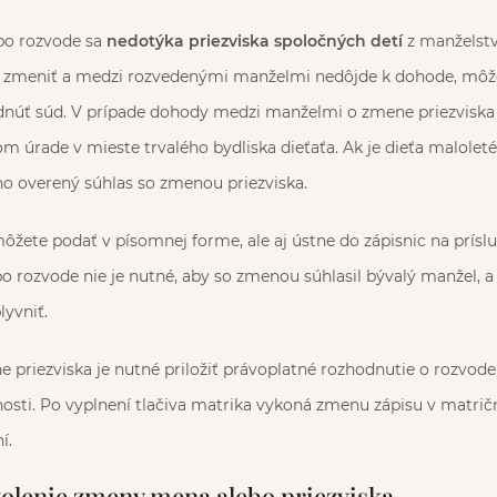
po rozvode sa
nedotýka priezviska spoločných detí
z manželstv
eli zmeniť a medzi rozvedenými manželmi nedôjde k dohode, môže
dnúť súd. V prípade dohody medzi manželmi o zmene priezviska 
m úrade v mieste trvalého bydliska dieťaťa. Ak je dieťa maloleté 
eho overený súhlas so zmenou priezviska.
žete podať v písomnej forme, ale aj ústne do zápisnic na príslu
o rozvode nie je nutné, aby so zmenou súhlasil bývalý manžel, 
yvniť.
 priezviska je nutné priložiť právoplatné rozhodnutie o rozvode,
žnosti. Po vyplnení tlačiva matrika vykoná zmenu zápisu v matri
í.
volenie zmeny mena alebo priezviska