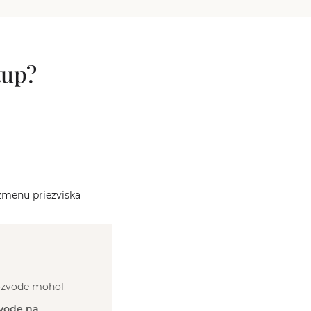
tup?
zmenu priezviska
rozvode mohol
zvode na