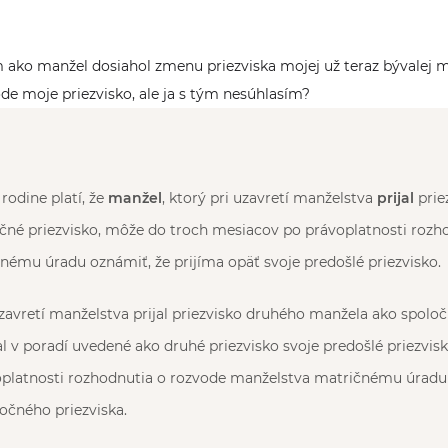
ako manžel dosiahol zmenu priezviska mojej už teraz bývalej ma
e moje priezvisko, ale ja s tým nesúhlasím?
rodine platí, že
manžel
, ktorý pri uzavretí manželstva
prijal
prie
čné priezvisko, môže do troch mesiacov po právoplatnosti rozh
ému úradu oznámiť, že prijíma opäť svoje predošlé priezvisko.
uzavretí manželstva prijal priezvisko druhého manžela ako spoloč
l v poradí uvedené ako druhé priezvisko svoje predošlé priezvis
platnosti rozhodnutia o rozvode manželstva matričnému úradu 
očného priezviska.