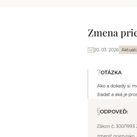
Zmena prie
20. 03. 2026
Aktuali
OTÁZKA
Ako a dokedy si m
žiadať a aká je pr
ODPOVEĎ:
Zákon č. 300/1993 
zmeniť priezvisko,