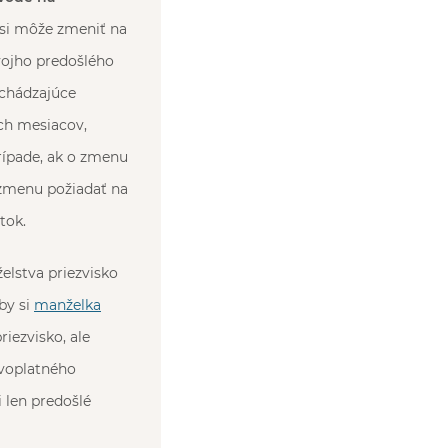
 si môže zmeniť na
vojho predošlého
dchádzajúce
och mesiacov,
rípade, ak o zmenu
 zmenu požiadať na
tok.
elstva priezvisko
by si
manželka
riezvisko, ale
ávoplatného
 len predošlé