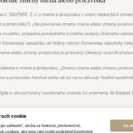
a č. 300/1993 Z. z. o mene a priezvisku v znení neskorších zmien
a priezvisku“): „
Na povolenie zmeny mena alebo zmeny priezvisk
a trvalého, prípadne posledného trvalého pobytu štátneho občan
 Slovenskej republiky; ak štátny občan Slovenskej republiky tak
na alebo zmeny priezviska je príslušný Okresný úrad Bratislava
 zákona o mene a priezvisku: „
Zmenu mena alebo zmenu priezvis
o a priezvisko hanlivé alebo ak sú na to dôvody hodné osobitnéh
ôjde o
dôvod hodný osobitného zreteľa,
čo znamená, že žiadosť
roch cookie
 mena a priezviska sa predkladá:
kým súhlasím“, uložia sa funkčné, preferenčné,
So v
ové cookies, aby sme vám mohli poskytnúť komfortné
u mena alebo priezviska – v písomnej podobe