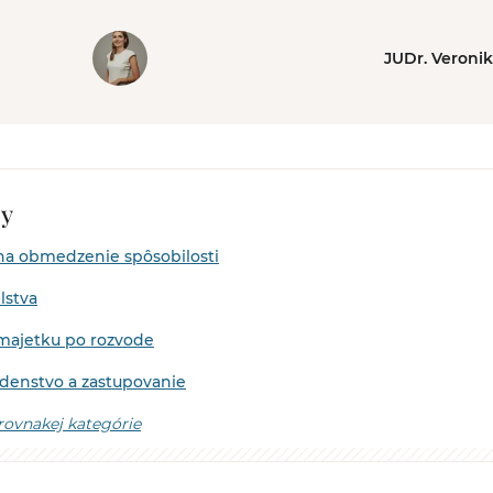
JUDr. Veroni
by
a obmedzenie spôsobilosti
lstva
majetku po rozvode
adenstvo a zastupovanie
 rovnakej kategórie