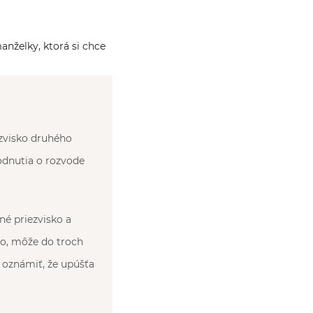
nželky, ktorá si chce
zvisko druhého
odnutia o rozvode
né priezvisko a
ko, môže do troch
oznámiť, že upúšťa