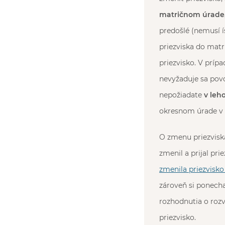
matričnom úrade,
predošlé (nemusí 
priezviska do matr
priezvisko. V príp
nevyžaduje sa povo
nepožiadate
v leh
okresnom úrade v m
O zmenu priezviska
zmenil a prijal pr
zmenila priezvisko 
zároveň si ponech
rozhodnutia o rozv
priezvisko.