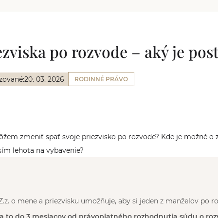
zviska po rozvode – aký je pos
zované:
20. 03. 2026
RODINNÉ PRÁVO
ôžem zmeniť späť svoje priezvisko po rozvode? Kde je možné o 
osím lehota na vybavenie?
Z.z. o mene a priezvisku umožňuje, aby si jeden z manželov po 
a to do 3 mesiacov od právoplatného rozhodnutia súdu o ro