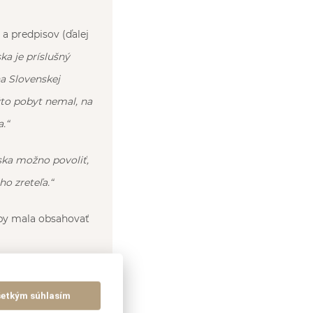
 a predpisov (ďalej
a je príslušný
a Slovenskej
ýto pobyt nemal, na
.“
ka možno povoliť,
o zreteľa.“
 by mala obsahovať
šetkým súhlasím