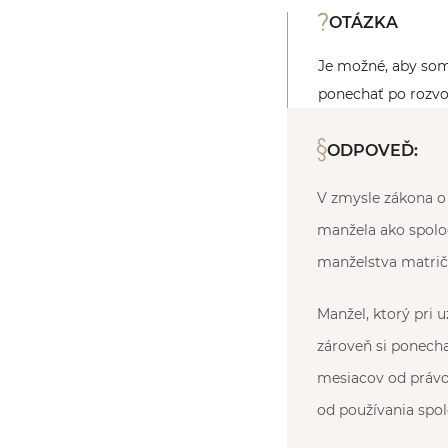
OTÁZKA
Je možné, aby som 
ponechať po rozvod
ODPOVEĎ:
V zmysle zákona o 
manžela ako spolo
manželstva matričn
Manžel, ktorý pri 
zároveň si ponecha
mesiacov od právo
od používania spol