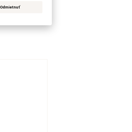
Odmietnuť
tatnými príbuznými,