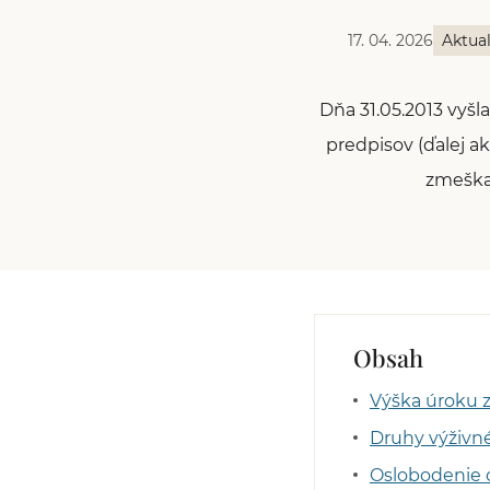
17. 04. 2026
Aktual
Dňa 31.05.2013 vyšl
predpisov (ďalej a
zmeškan
Obsah
Výška úroku 
Druhy výživn
Oslobodenie 