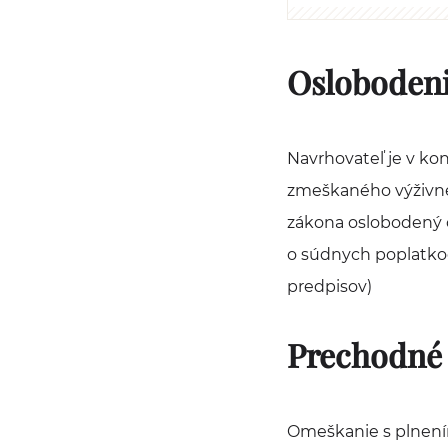
Oslobodeni
Navrhovateľ je v ko
zmeškaného výživnéh
zákona oslobodený od
o súdnych poplatkoc
predpisov)
Prechodné 
Omeškanie s plnením 