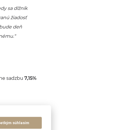
dy sa dlžník
vanú žiadosť
ebude deň
anému.“
lne sadzbu
7,15%
šetkým súhlasím