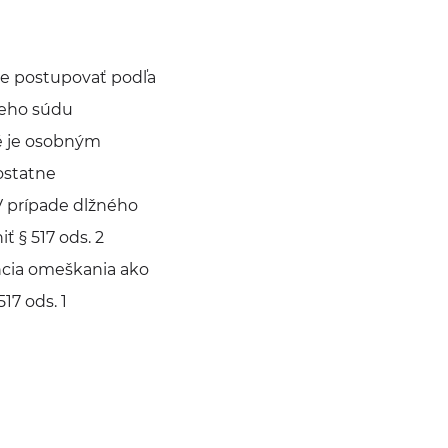
ude postupovať podľa
ieho súdu
né je osobným
ostatne
V prípade dlžného
ť § 517 ods. 2
ncia omeškania ako
17 ods. 1