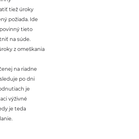
iť tiež úroky
ný požiada. Ide
povinný tieto
niť na súde.
 úroky z omeškania
čenej na riadne
asleduje po dni
odnutiach je
aci výživné
edy je teda
danie.