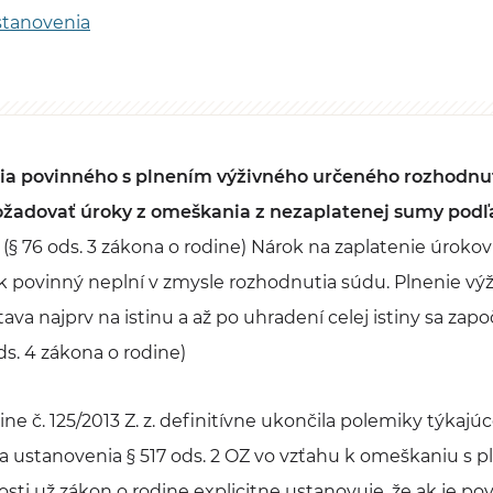
tanovenia
ia povinného s plnením výživného určeného rozhodn
žadovať úroky z omeškania z nezaplatenej sumy podľ
(§ 76 ods. 3 zákona o rodine) Nárok na zaplatenie úroko
ak povinný neplní v zmysle rozhodnutia súdu. Plnenie vý
va najprv na istinu a až po uhradení celej istiny sa zapo
ds. 4 zákona o rodine)
ne č. 125/2013 Z. z. definitívne ukončila polemiky týkajúc
 ustanovenia § 517 ods. 2 OZ vo vzťahu k omeškaniu s 
sti už zákon o rodine explicitne ustanovuje, že ak je po