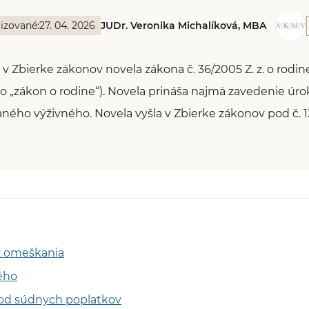
izované:
27. 04. 2026
JUDr. Veronika Michalíková, MBA
a v Zbierke zákonov novela zákona č. 36/2005 Z. z. o rodin
ko „zákon o rodine“). Novela prináša najmä zavedenie úr
ého výživného. Novela vyšla v Zbierke zákonov pod č. 1
z omeškania
ého
od súdnych poplatkov