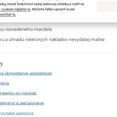
nky, merať funkčnosť našej webovej stránky a cieliť na
 cookies nájdete tu
. Môžete ľahko upraviť svoje
nosť: a) rodičov k deťom, b) detí k rodičom, c) medzi os
rečítať tu
.
mi
ivu rozvedeného manžela
ivu a úhradu niektorých nákladov nevydatej matke
by
a obmedzenie spôsobilosti
lstva
majetku po rozvode
adenstvo a zastupovanie
 rovnakej kategórie