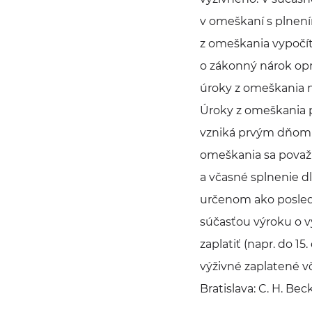
v omeškaní s plnení
z omeškania vypočít
o zákonný nárok opr
úroky z omeškania n
Úroky z omeškania p
vzniká prvým dňom o
omeškania sa považu
a včasné splnenie dl
určenom ako posledn
súčasťou výroku o v
zaplatiť (napr. do 1
výživné zaplatené vč
Bratislava: C. H. Beck