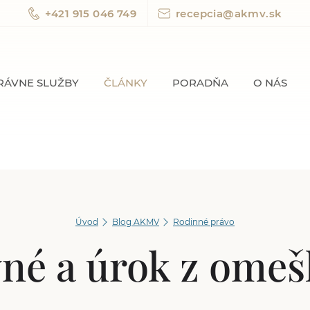
+421 915 046 749
recepcia@akmv.sk
RÁVNE SLUŽBY
ČLÁNKY
PORADŇA
O NÁS
Úvod
Blog AKMV
Rodinné právo
vné a úrok z omeš