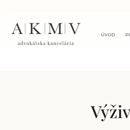
ÚVOD
P
Výži