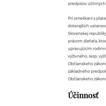
predpisov účinných d
Pri omeškaní s plat
doterajších ustanov
Slovenskej republiky
právom dieťaťa, kto
upravujúcim rodinn
výživného, resp. výž
Občianskeho zákonn
základného predpokl
Občianskeho zákonn
Účinnosť