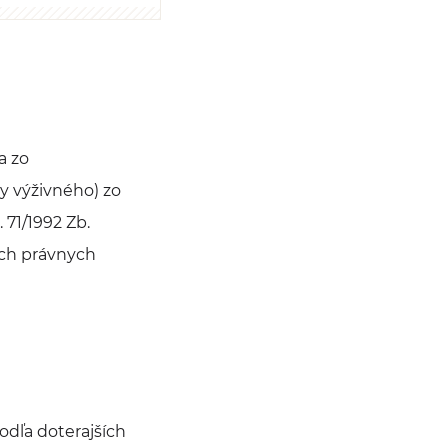
a zo
y výživného) zo
 71/1992 Zb.
ích právnych
odľa doterajších