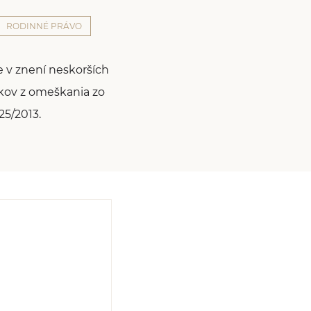
RODINNÉ PRÁVO
e v znení neskorších
okov z omeškania zo
25/2013.