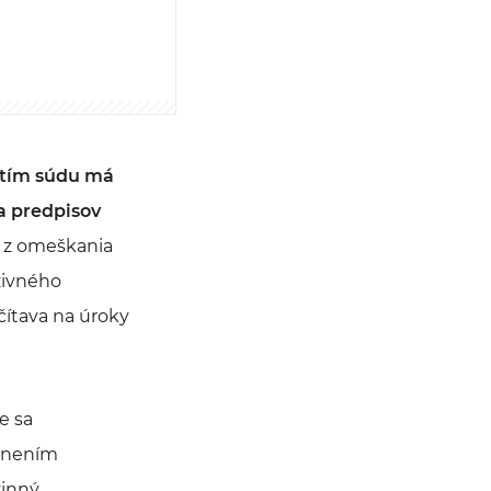
utím súdu má
a predpisov
v z omeškania
živného
čítava na úroky
e sa
plnením
vinný