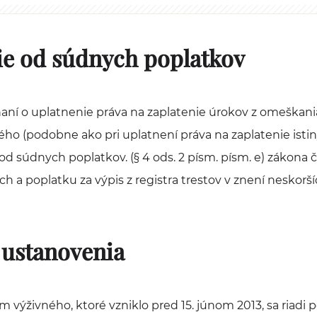
e od súdnych poplatkov
naní o uplatnenie práva na zaplatenie úrokov z omeškani
o (podobne ako pri uplatnení práva na zaplatenie istin
 súdnych poplatkov. (§ 4 ods. 2 písm. písm. e) zákona č.
h a poplatku za výpis z registra trestov v znení neskorš
ustanovenia
výživného, ktoré vzniklo pred 15. júnom 2013, sa riadi p