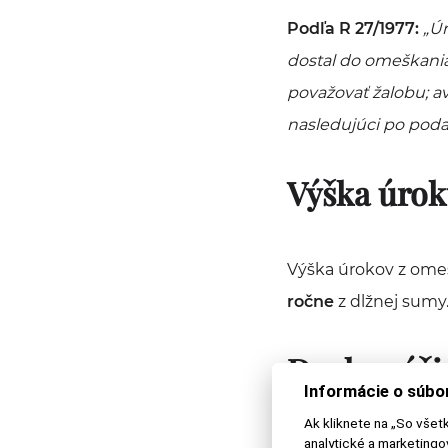
Podľa R 27/1977:
„Úr
dostal do omeškania.
považovať žalobu; a
nasledujúci po poda
Výška úrok
Výška úrokov z ome
ročne
z dlžnej sumy
Druhy výž
Informácie o súbo
Ak kliknete na „So všet
analytické a marketing
Ustanovenie sa vzťah