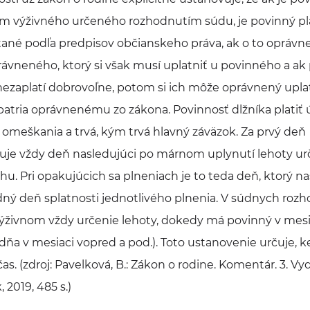
m výživného určeného rozhodnutím súdu, je povinný plat
ané podľa predpisov občianskeho práva, ak o to oprávne
ávneného, ktorý si však musí uplatniť u povinného a ak 
ezaplatí dobrovoľne, potom si ich môže oprávnený uplat
atria oprávnenému zo zákona. Povinnosť dlžníka platiť
meškania a trvá, kým trvá hlavný záväzok. Za prvý deň
je vždy deň nasledujúci po márnom uplynutí lehoty ur
hu. Pri opakujúcich sa plneniach je to teda deň, ktorý n
ý deň splatnosti jednotlivého plnenia. V súdnych rozh
ýživnom vždy určenie lehoty, dokedy má povinný v mesi
5. dňa v mesiaci vopred a pod.). Toto ustanovenie určuje, k
as. (zdroj: Pavelková, B.: Zákon o rodine. Komentár. 3. Vy
, 2019, 485 s.)