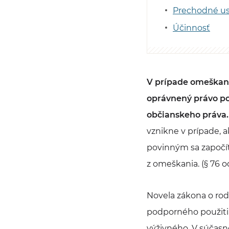
Prechodné us
Účinnosť
V prípade omeškan
oprávnený právo po
občianskeho práva.
vznikne v prípade, 
povinným sa započíta
z omeškania. (§ 76 o
Novela zákona o rodi
podporného použitia
výživného. V súčasno