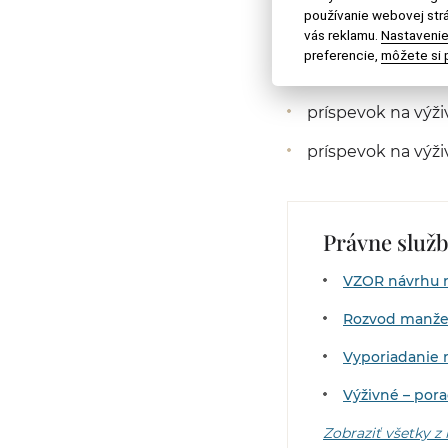
používanie webovej strá
vás reklamu.
Nastavenie
vyživovaciu povin
preferencie,
môžete si p
d) medzi manžel
príspevok na výž
príspevok na výž
Právne služ
VZOR návrhu n
Rozvod manže
Vyporiadanie 
Výživné – por
Zobraziť všetky z