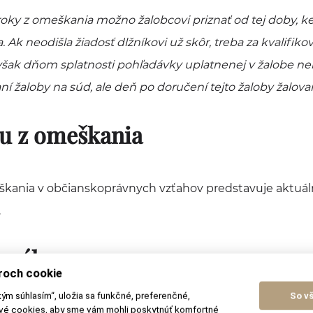
oky z omeškania možno žalobcovi priznať od tej doby, ke
 Ak neodišla žiadosť dlžníkovi už skôr, treba za kvalifiko
však dňom splatnosti pohľadávky uplatnenej v žalobe n
ní žaloby na súd, ale deň po doručení tejto žaloby žalov
u z omeškania
škania v občianskoprávnych vzťahov predstavuje aktuá
.
ivného
roch cookie
kým súhlasím“, uložia sa funkčné, preferenčné,
So v
ové cookies, aby sme vám mohli poskytnúť komfortné
uje na všetky druhy výživného, t.j. na: