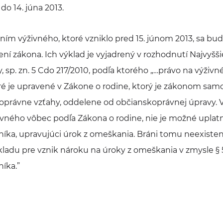
o 14. júna 2013.
ením výživného, ktoré vzniklo pred 15. júnom 2013, sa b
ení zákona. Ich výklad je vyjadrený v rozhodnutí Najvyšš
, sp. zn. 5 Cdo 217/2010, podľa ktorého „…právo na výživ
ré je upravené v Zákone o rodine, ktorý je zákonom sam
oprávne vzťahy, oddelene od občianskoprávnej úpravy. 
ivného vôbec podľa Zákona o rodine, nie je možné uplatni
íka, upravujúci úrok z omeškania. Bráni tomu neexiste
adu pre vznik nároku na úroky z omeškania v zmysle § 5
íka.”