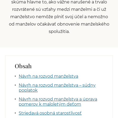
skúma hlavne to, ako vážne narušené a trvalo
rozvrátené sú vzťahy medzi manželmi a či už
manželstvo nemôže plniť svoj účel a nemožno
od manželov očakávať obnovenie manželského
spolužitia.
Obsah
Návrh na rozvod manželstva
Návrh na rozvod manželstva – súdny
poplatok
Návrh na rozvod manželstva a úprava
pomerov k maloletým deťom
Striedavá osobná starostlivosť