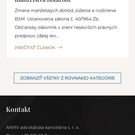
Zmena manželských dohôd, zúženie a rozšírenie
BSM Ustanovenia zákona č. 40/1964 Zb.
Občiansky zákonník v znení neskorších právnych
predpisov (ďalej len...
PREČÍTAŤ ČLÁNOK
ZOBRAZIŤ VŠETKY Z ROVNAKEJ KATEGÓRIE
Kontakt
AKMV advokátska kancelária s. r. o.