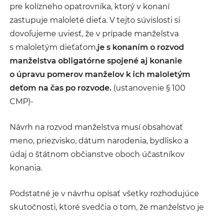
pre kolízneho opatrovníka, ktorý v konaní
zastupuje maloleté dieťa. V tejto súvislosti si
dovoľujeme uviesť, že v prípade manželstva
s maloletým dieťaťom,
je s konaním o rozvod
manželstva obligatórne spojené aj konanie
o úpravu pomerov manželov k ich maloletým
deťom na čas po rozvode.
(ustanovenie § 100
CMP)-
Návrh na rozvod manželstva musí obsahovať
meno, priezvisko, dátum narodenia, bydlisko a
údaj o štátnom občianstve oboch účastníkov
konania.
Podstatné je v návrhu opísať všetky rozhodujúce
skutočnosti, ktoré svedčia o tom, že manželstvo je