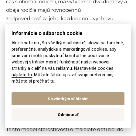
čas s oboma rodičmi, má vytvorené dva domovy a
obaja rodičia majú rovnocennú
zodpovednosť za jeho každodennú výchovu,
výživu a uspokojovanie potrieb.
Informácie o súboroch cookie
Ak kliknete na „So všetkým súhlasím“, uložia sa funkčné,
Viac k striedavej starostlivosti nájdete aj v našich
preferenčné, analytické a marketingové cookies, aby
článkoch:
sme vám mohli poskytnúť komfortné používanie
webovej stránky, merať funkčnosť našej webovej
Zverenie dieťaťa do striedavej starostlivosti – ako
stránky a cieliť na vás reklamu.
Nastavenie cookies
je to v praxi?
nájdete tu
. Môžete ľahko upraviť svoje preferencie,
môžete si prečítať tu
.
Striedavá starostlivosť o dieťa – podmienky
Spoločná osobná
So všetkým súhlasím
starostlivosť
Odmietnuť
Tento model starostlivosti o maloleté deti bol do