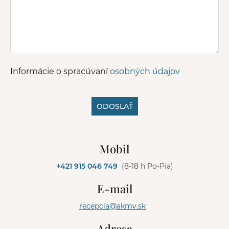
Informácie o spracúvaní
osobných údajov
ODOSLAŤ
A
l
Mobil
t
e
+421 915 046 749
(8-18 h Po-Pia)
r
n
E-mail
a
t
recepcia@akmv.sk
i
v
Adresa
e