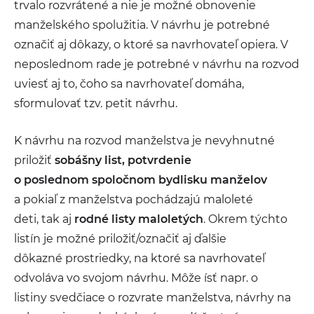
trvalo rozvrátené a nie je možné obnovenie
manželského spolužitia. V návrhu je potrebné
označiť aj dôkazy, o ktoré sa navrhovateľ opiera. V
neposlednom rade je potrebné v návrhu na rozvod
uviesť aj to, čoho sa navrhovateľ domáha,
sformulovať tzv. petit návrhu.
K návrhu na rozvod manželstva je nevyhnutné
priložiť
sobášny list, potvrdenie
o poslednom spoločnom bydlisku manželov
a pokiaľ z manželstva pochádzajú maloleté
deti, tak aj
rodné listy maloletých
. Okrem týchto
listín je možné priložiť/označiť aj ďalšie
dôkazné prostriedky, na ktoré sa navrhovateľ
odvoláva vo svojom návrhu. Môže ísť napr. o
listiny svedčiace o rozvrate manželstva, návrhy na