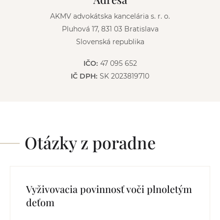
:
AKMV advokátska kancelária s. r. o.
Pluhová 17, 831 03 Bratislava
Slovenská republika
IČO:
47 095 652
IČ DPH:
SK 2023819710
Otázky z poradne
Vyživovacia povinnosť voči plnoletým
deťom