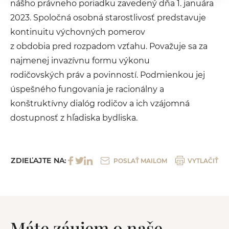
nášho právneho poriadku zavedený dňa 1. januára
2023. Spoločná osobná starostlivosť predstavuje
kontinuitu výchovných pomerov
z obdobia pred rozpadom vzťahu. Považuje sa za
najmenej invazívnu formu výkonu
rodičovských práv a povinností. Podmienkou jej
úspešného fungovania je racionálny a
konštruktívny dialóg rodičov a ich vzájomná
dostupnosť z hľadiska bydliska.
ZDIEĽAJTE NA:
POSLAŤ MAILOM
VYTLAČIŤ
Máte záujem o naše