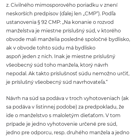
z. Civilného mimosporového poriadku v znení
neskorších predpisov (ďalej len „CMP“). Podľa
ustanovenia § 92 CMP: „Na konanie o rozvod
manželstva je miestne príslušný súd, v ktorého
obvode mali manželia posledné spoločné bydlisko,
ak v obvode tohto súdu má bydlisko
aspoň jeden z nich. Inak je miestne príslušný
všeobecný súd toho manžela, ktorý návrh
nepodal. Ak takto príslušnosť súdu nemožno určiť,
je príslušný všeobecný súd navrhovateľa.“
Návrh na súd sa podáva v troch vyhotoveniach (ak
sa podáva v listinnej podobe) za predpokladu, že
ide o manželstvo s maloletým dieťaťom. V tom
prípade je jedno vyhotovenie určené pre súd,
jedno pre odporcu, resp. druhého manžela a jedno