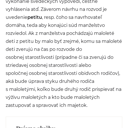
vykonanie svedeckých výpovedí, čestné
vyhlásenia atď. Záverom návrhu na rozvod je
uvedenie
petitu
, resp. čoho sa navrhovateľ
domáha, teda aby konajúci súd manželstvo
rozviedol. Ak z manželstva pochádzajú maloleté
deti z petitu by malo byť zrejmé, komu sa maloleté
deti zverujú na čas po rozvode do
osobnej starostlivosti (prípadne či sa zverujú do
striedavej osobnej starostlivosti alebo
spoločnej osobnej starostlivosti obidvoch rodičov),
aká bude úprava styku druhého rodiča
s maloletými, koľko bude druhý rodič prispievať na
výživu maloletých a kto bude maloletých
zastupovať a spravovať ich majetok.