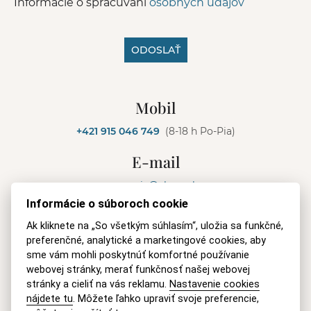
Informácie o spracúvaní
osobných údajov
ODOSLAŤ
A
l
Mobil
t
e
+421 915 046 749
(8-18 h Po-Pia)
r
n
E-mail
a
t
recepcia@akmv.sk
i
v
Informácie o súboroch cookie
Adresa
e
Ak kliknete na „So všetkým súhlasím“, uložia sa funkčné,
:
AKMV advokátska kancelária s. r. o.
preferenčné, analytické a marketingové cookies, aby
sme vám mohli poskytnúť komfortné používanie
Pluhová 17, 831 03 Bratislava
webovej stránky, merať funkčnosť našej webovej
Slovenská republika
stránky a cieliť na vás reklamu.
Nastavenie cookies
nájdete tu
. Môžete ľahko upraviť svoje preferencie,
IČO:
47 095 652