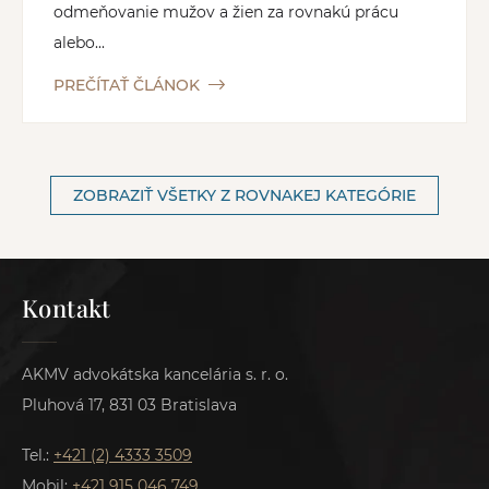
odmeňovanie mužov a žien za rovnakú prácu
alebo...
PREČÍTAŤ ČLÁNOK
ZOBRAZIŤ VŠETKY Z ROVNAKEJ KATEGÓRIE
Kontakt
AKMV advokátska kancelária s. r. o.
Pluhová 17, 831 03 Bratislava
Tel.:
+421 (2) 4333 3509
Mobil:
+421 915 046 749