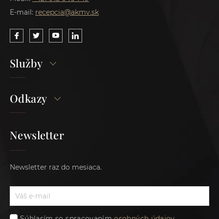
E-mail:
recepcia@akmv.sk
Služby
Odkazy
Newsletter
Newsletter raz do mesiaca.
Súhlasím so spracovaním
osobných údajov
.