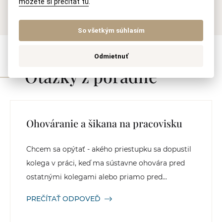
môžete si prečítať tu
.
IČ DPH:
SK 2023819710
So všetkým súhlasím
Odmietnuť
Otázky z poradne
Ohováranie a šikana na pracovisku
Chcem sa opýtať - akého priestupku sa dopustil
kolega v práci, keď ma sústavne ohovára pred
ostatnými kolegami alebo priamo pred...
PREČÍTAŤ ODPOVEĎ