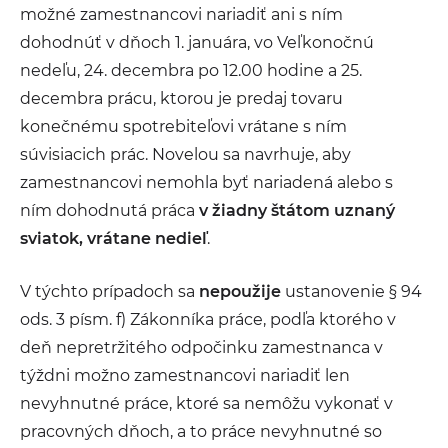
možné zamestnancovi nariadiť ani s ním
dohodnúť v dňoch 1. januára, vo Veľkonočnú
nedeľu, 24. decembra po 12.00 hodine a 25.
decembra prácu, ktorou je predaj tovaru
konečnému spotrebiteľovi vrátane s ním
súvisiacich prác. Novelou sa navrhuje, aby
zamestnancovi nemohla byť nariadená alebo s
ním dohodnutá práca
v žiadny štátom uznaný
sviatok, vrátane nedieľ
.
V týchto prípadoch sa
nepoužije
ustanovenie § 94
ods. 3 písm. f) Zákonníka práce, podľa ktorého v
deň nepretržitého odpočinku zamestnanca v
týždni možno zamestnancovi nariadiť len
nevyhnutné práce, ktoré sa nemôžu vykonať v
pracovných dňoch, a to práce nevyhnutné so