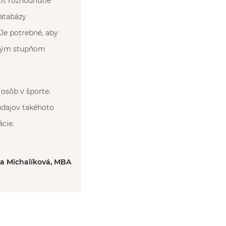
iť rozhodnutie
databázy
 Je potrebné, aby
čným stupňom
osôb v športe.
údajov takéhoto
cie.
ka Michalíková, MBA