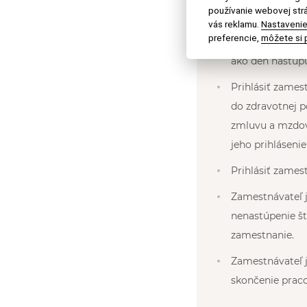
príslušník tret
používanie webovej strá
prechodný poby
vás reklamu.
Nastavenie
preferencie,
môžete si p
pracovného mie
ako deň nástupu
Prihlásiť zames
do zdravotnej 
zmluvu a mzdový
jeho prihláseni
Prihlásiť zames
Zamestnávateľ j
nenastúpenie št
zamestnanie.
Zamestnávateľ j
skončenie praco