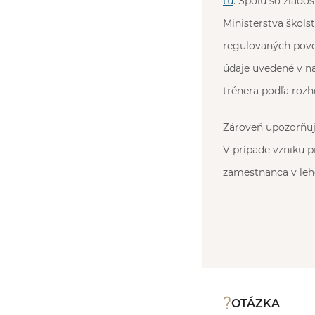
tu
. Spolu so žiad
Ministerstva škols
regulovaných povola
údaje uvedené v n
trénera podľa rozh
Zároveň upozorňuje
V prípade vzniku 
zamestnanca v leho
OTÁZKA