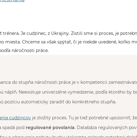
rénera. Je cudzinec, z Ukrajiny. Zistili sme si proces, je potre
o miesta. Chceme sa však spýtať, či je niekde uvedené, koľko m
dľa náročnosti práce.
anca do stupňa náročnosti práce je v kompetencii zamestnávat
ú náplň. Neexistuje univerzálne vymedzenie, podľa ktorého by 
ú pozíciu automaticky zaradiť do konkrétneho stupňa.
nia cudzincov
je zložitý proces. Tu je tiež potrebné upozorniť, ž
a spadá pod
regulované povolania
. Databáza regulovaných pov