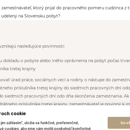
zamestnávateľ, ktorý prijal do pracovného pomeru cudzinca z tr
l udelený na Slovensku pobyt?
znikajú nasledujúce povinnosti:
u dokladu o pobyte alebo iného oprávnenia na pobyt počas trva
níka tretej krajiny
vať úrad práce, sociálnych vecí a rodiny o nástupe do zamestn
tneho príslušníka tretej krajiny do siedmich pracovných dní od
do siedmich pracovných dní odo dňa skončenia zamestnania. Ak 
tátneho príslušníka tretej krajiny, zamestnávateľ je povinný k i
 zmluvy.
roch cookie
kým súhlasím“, uložia sa funkčné, preferenčné,
So v
e povinný písomne informovať úrad práce, sociálnych vecí a rodi
ové cookies, aby sme vám mohli poskytnúť komfortné