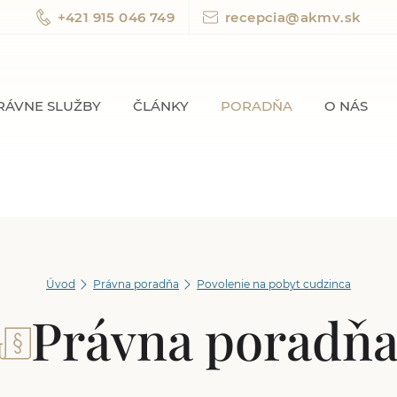
+421 915 046 749
recepcia@akmv.sk
RÁVNE SLUŽBY
ČLÁNKY
PORADŇA
O NÁS
Úvod
Právna poradňa
Povolenie na pobyt cudzinca
Právna poradň