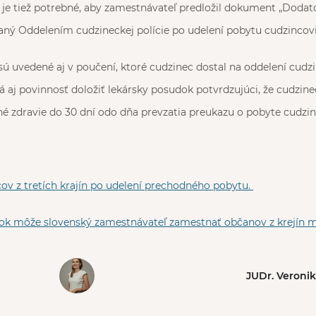
 je tiež potrebné, aby zamestnávateľ predložil dokument „Dodat
ný Oddelením cudzineckej polície po udelení pobytu cudzincovi z
sú uvedené aj v poučení, ktoré cudzinec dostal na oddelení cudzi
á aj povinnosť doložiť lekársky posudok potvrdzujúci, že cudzin
é zdravie do 30 dní odo dňa prevzatia preukazu o pobyte cudzin
ov z tretích krajín po udelení prechodného pobytu.
ok môže slovenský zamestnávateľ zamestnať občanov z krejín
JUDr. Veroni