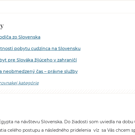
by
vodiča zo Slovenska
atnosti pobytu cudzinca na Slovensku
t pre Slováka žijúceho v zahraničí
na neobmedzený čas – právne služby
 rovnakej kategórie
ypta na návštevu Slovenska. Do žiadosti som uviedla na dobu 6
ia celého postupu a následného pridelenia víz sa Vás chcem spý