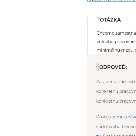
OTÁZKA
Chceme zamestnať t
voľného pracovnéh
minimálnu mzdu po
ODPOVEĎ:
Zaradenie zamestn
konkrétnu pracovn
konkrétnu pracovn
Proces
zamestnáva
športového tréner