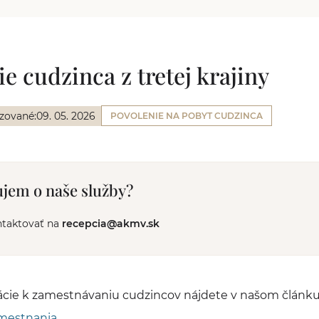
 cudzinca z tretej krajiny
izované:
09. 05. 2026
POVOLENIE NA POBYT CUDZINCA
jem o naše služby?
ntaktovať na
recepcia@akmv.sk
ácie k zamestnávaniu cudzincov nájdete v našom článk
amestnania