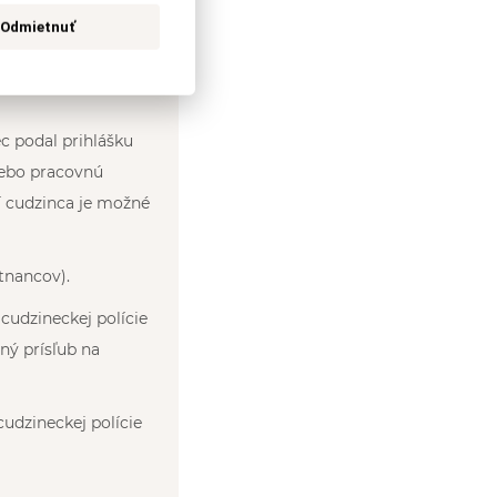
 ktorý má udelený
Odmietnuť
enia voľného
odo dňa dohodnutého
c podal prihlášku
lebo pracovnú
í cudzinca je možné
tnancov).
cudzineckej polície
ný prísľub na
udzineckej polície