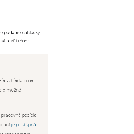
bné podanie nahlášky
usí mať tréner
eľa vzhľadom na
bolo možné
e pracovná pozícia
olaní
je prístupná