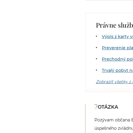
Právne služ
Výpis z karty 
Preverenie pl
Prechodný poby
Trvalý pobyt 
Zobraziť všetky z
OTÁZKA
Pozývam občana Eg
úspešného zvládnut