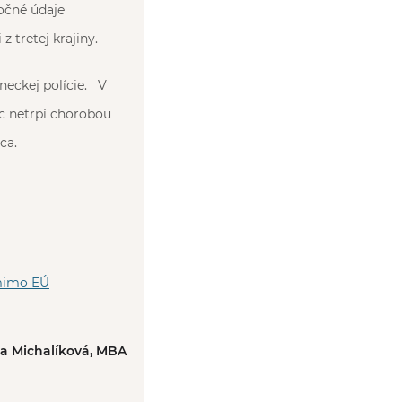
očné údaje
 tretej krajiny.
neckej polície. V
ec netrpí chorobou
ca.
 mimo EÚ
ka Michalíková, MBA