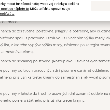
ej krajiny, ktorému bolo udelené povolenie na zamestnanie alebo
nky, merať funkčnosť našej webovej stránky a cieliť na
t na účel zamestnania na základe potvrdenia o možnosti obsad
 cookies nájdete tu
. Môžete ľahko upraviť svoje
rečítať tu
.
sta, nenastúpil do zamestnania, do siedmich pracovných dní 
 do práce.
tnanca do zdravotnej poisťovne. (Najprv je potrebné, aby cudzine
poisťovne spolu s pracovnou zmluvou s uvedením výšky mzdy, a
 list, z ktorého vyplýva výška mzdy, následne po zaregistrovan
e zamestnávateľom).
tnanca do sociálnej poisťovne. (Postup ako u slovenských zames
e povinný do troch pracovných dní písomne oznámiť oddeleniu 
átneho príslušníka tretej krajiny do zamestnania, ak vydal písom
e povinný v lehote do troch pracovných dní oznámiť oddeleniu c
vného pomeru štátneho príslušníka tretej krajiny.