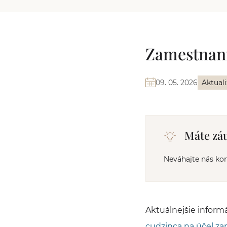
Zamestnanie
09. 05. 2026
Aktual
Máte záu
Neváhajte nás ko
Aktuálnejšie inform
cudzinca na účel z