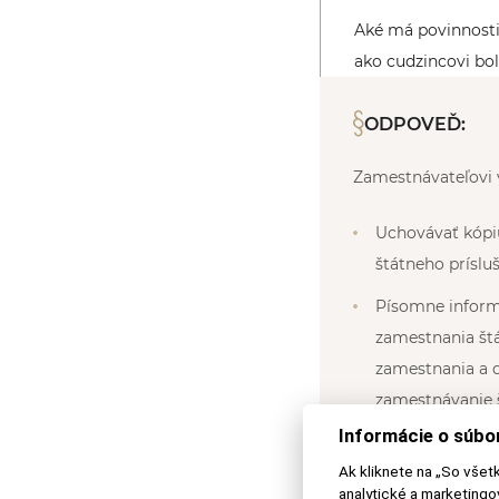
Aké má povinnosti 
ako cudzincovi bo
ODPOVEĎ:
Zamestnávateľovi v
Uchovávať kópi
štátneho prísluš
Písomne informo
zamestnania štá
zamestnania a 
zamestnávanie š
kópiu pracovnej
Informácie o súbo
Ak kliknete na „So všet
Zamestnávateľ j
analytické a marketing