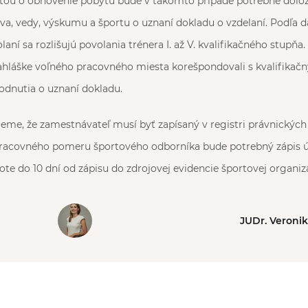
osťou o obnovenie pobytu bude v takomto prípade potrebné dolož
tva, vedy, výskumu a športu o uznaní dokladu o vzdelaní. Podľa 
ní sa rozlišujú povolania trénera I. až V. kvalifikačného stupňa.
ahláške voľného pracovného miesta korešpondovali s kvalifika
odnutia o uznaní dokladu.
me, že zamestnávateľ musí byť zapísaný v registri právnických 
pracovného pomeru športového odborníka bude potrebný zápis 
te do 10 dní od zápisu do zdrojovej evidencie športovej organizá
JUDr. Veroni