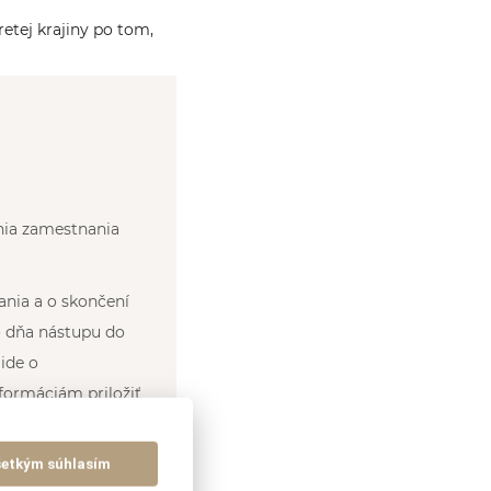
etej krajiny po tom,
nia zamestnania
ania a o skončení
o dňa nástupu do
ide o
nformáciám priložiť
šetkým súhlasím
ny, ak štátny