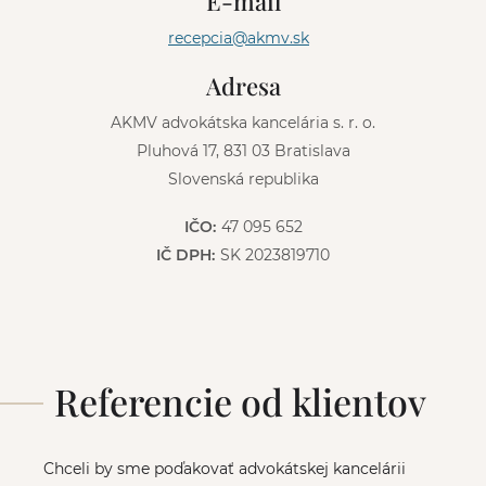
E-mail
a
t
recepcia@akmv.sk
i
v
Adresa
e
:
AKMV advokátska kancelária s. r. o.
Pluhová 17, 831 03 Bratislava
Slovenská republika
IČO:
47 095 652
IČ DPH:
SK 2023819710
Referencie od klientov
Chceli by sme poďakovať advokátskej kancelárii