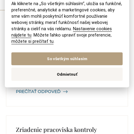
Ak kliknete na „So všetkým súhlasím“, uložia sa funkčné,
Otázky z poradne
preferenčné, analytické a marketingové cookies, aby
sme vám mohli poskytnúť komfortné používanie
webovej stránky, merať funkčnosť našej webovej
stránky a cieliť na vás reklamu.
Nastavenie cookies
nájdete tu
. Môžete ľahko upraviť svoje preferencie,
Predaj a založenie (zubnej)
môžete si prečítať tu
.
ambulancie
So všetkým súhlasím
S predajom (nielen) zubnej ambulancie Vám
naša advokátska kancelária rada pomôže,
Odmietnuť
neváhajte ná kontaktovať na recepcia@akmv.sk
PREČÍTAŤ ODPOVEĎ
Zriadenie pracoviska kontroly