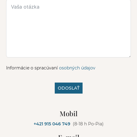
Informácie o spracúvaní
osobných údajov
ODOSLAŤ
A
l
Mobil
t
e
+421 915 046 749
(8-18 h Po-Pia)
r
n