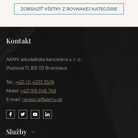
ZOBRAZIŤ VŠETKY Z ROVNAKEJ KATEGÓRIE
Kontakt
AKMV advokátska kancelária s. r. o.
Pluhová 17, 831 03 Bratislava
Tel.:
+421 (2) 4333 3509
Mobil:
+421 915 046 749
E-mail:
recepcia@akmv.sk
Služby