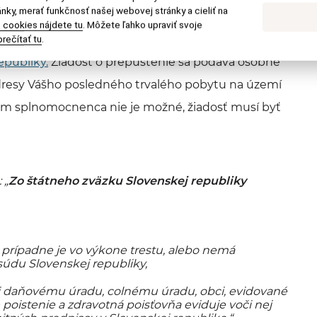
nky, merať funkčnosť našej webovej stránky a cieliť na
 cookies nájdete tu
. Môžete ľahko upraviť svoje
úskeho štátneho občianstva môžete
požiadať o
rečítať tu
.
epubliky.
Žiadosť o prepustenie sa podáva osobne
 adresy Vášho posledného trvalého pobytu na území
vom splnomocnenca nie je možné, žiadosť musí byť
 „
Zo štátneho zväzku Slovenskej republiky
e, prípadne je vo výkone trestu, alebo nemá
údu Slovenskej republiky,
i daňovému úradu, colnému úradu, obci, evidované
poistenie a zdravotná poisťovňa eviduje voči nej