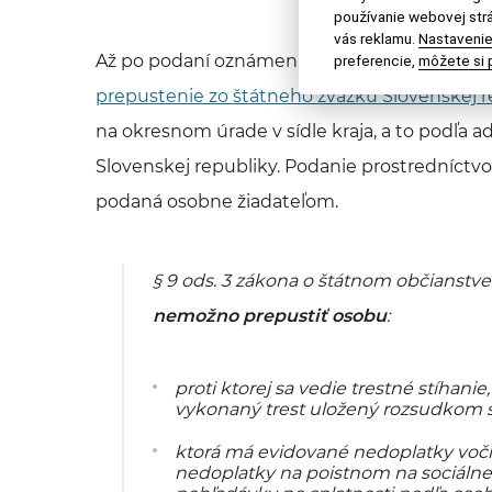
používanie webovej strá
vás reklamu.
Nastavenie
Až po podaní oznámenia o nadobudnutí rak
preferencie,
môžete si p
prepustenie zo štátneho zväzku Slovenskej r
na okresnom úrade v sídle kraja, a to podľa
Slovenskej republiky. Podanie prostredníct
podaná osobne žiadateľom.
§ 9 ods. 3 zákona o štátnom občianstve:
nemožno prepustiť osobu
:
proti ktorej sa vedie trestné stíhani
vykonaný trest uložený rozsudkom s
ktorá má evidované nedoplatky voč
nedoplatky na poistnom na sociálne 