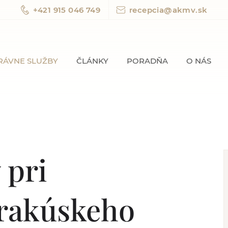
+421 915 046 749
recepcia@akmv.sk
RÁVNE SLUŽBY
ČLÁNKY
PORADŇA
O NÁS
 pri
rakúskeho