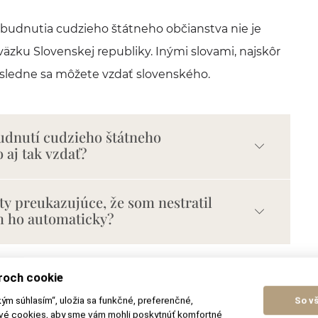
budnutia cudzieho štátneho občianstva nie je
äzku Slovenskej republiky. Inými slovami, najskôr
následne sa môžete vzdať slovenského.
dnutí cudzieho štátneho
 aj tak vzdať?
y preukazujúce, že som nestratil
ím ho automaticky?
roch cookie
štátneho zväzku
kým súhlasím“, uložia sa funkčné, preferenčné,
So v
ové cookies, aby sme vám mohli poskytnúť komfortné