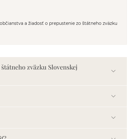
bčianstva a žiadosť o prepustenie zo štátneho zväzku
 štátneho zväzku Slovenskej
iť?