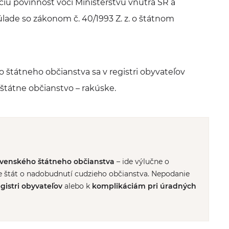
iu povinnosť voči Ministerstvu vnútra SR a
ade so zákonom č. 40/1993 Z. z. o štátnom
tátneho občianstva sa v registri obyvateľov
 štátne občianstvo – rakúske.
ovenského štátneho občianstva
– ide výlučne o
e štát o nadobudnutí cudzieho občianstva. Nepodanie
gistri obyvateľov
alebo k
komplikáciám pri úradných