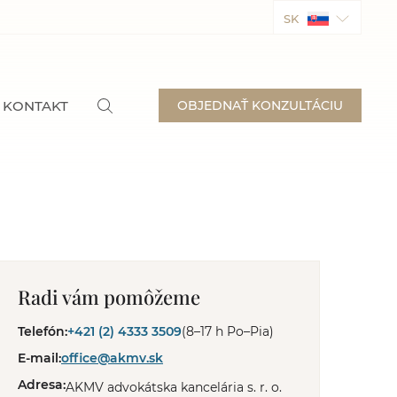
SK
KONTAKT
OBJEDNAŤ KONZULTÁCIU
Radi vám pomôžeme
Telefón:
+421 (2) 4333 3509
(8–17 h Po–Pia)
E-mail:
office@akmv.sk
Adresa:
AKMV advokátska kancelária s. r. o.