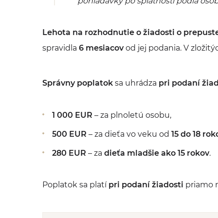
pohľadávky po splatnosti podľa osob
Lehota na rozhodnutie o žiadosti o prepust
spravidla
6 mesiacov
od jej podania. V zložit
Správny poplatok
sa uhrádza
pri podaní žiad
1 000 EUR
– za plnoletú osobu,
500 EUR
– za dieťa vo veku od
15 do 18 rok
280 EUR
– za
dieťa mladšie ako 15 rokov
.
Poplatok sa platí
pri podaní žiadosti
priamo n