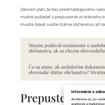
Zároveň platí, že bez predchádzajúceho nado
možné požiadať o prepustenie zo štátneho zv
musíte získať cudzie štátne občianstvo, až 
Musím podávať oznámenie o nadobu
občianstva, ak sa chcem slovenského
Čo sa stane, ak nedoložím dokument
slovenské štátne občianstvo? Strat
Informácie o súbo
Prepustenie zo 
Ak kliknete na „So všet
analytické a marketing