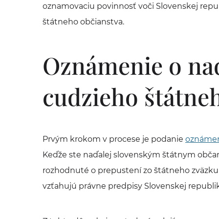
oznamovaciu povinnosť voči Slovenskej repu
štátneho občianstva.
Oznámenie o na
cudzieho štátne
Prvým krokom v procese je podanie
oznámen
Keďže ste naďalej slovenským štátnym obč
rozhodnuté o prepustení zo štátneho zväzku 
vzťahujú právne predpisy Slovenskej republik