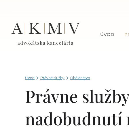
ÚVOD
P
Úvod
Právne služby
Občianstvo
Právne služby
nadobudnutí 