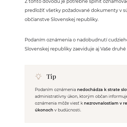
Z tohto dôvodu je potrebné splniť oznamovac
predložiť všetky požadované dokumenty v súl
občianstve Slovenskej republiky.
Podaním oznámenia o nadobudnutí cudzieho š
Slovenskej republiky zaeviduje aj Vaše druhé
Tip
Podaním oznámenia
nedochádza k strate sl
administratívny úkon, ktorým občan informuj
oznámenia môže viesť k
nezrovnalostiam v re
úkonoch
v budúcnosti.