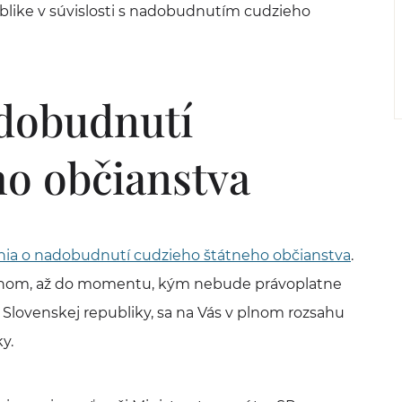
blike v súvislosti s nadobudnutím cudzieho
dobudnutí
ho občianstva
ia o nadobudnutí cudzieho štátneho občianstva
.
anom, až do momentu, kým nebude právoplatne
Slovenskej republiky, sa na Vás v plnom rozsahu
y.