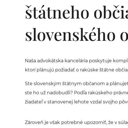
štátneho obči
slovenského o
Naša advokátska kancelária poskytuje kom
ktorí plánujú požiadať o rakúske štátne obči
Ste slovenským štátnym občanom a plánujete
ste ho už nadobudli? Podľa rakúskeho právn
žiadateľ v stanovenej lehote vzdal svojho p
Zároveň je však potrebné upozorniť, že v sú