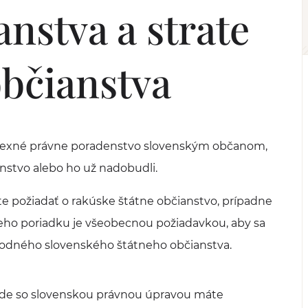
anstva a strate
bčianstva
plexné právne poradenstvo slovenským občanom,
anstvo alebo ho už nadobudli.
 požiadať o rakúske štátne občianstvo, prípadne
eho poriadku je všeobecnou požiadavkou, aby sa
ôvodného slovenského štátneho občianstva.
lade so slovenskou právnou úpravou máte