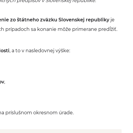
itných predpisov v Slovenskej republike.“
enie zo štátneho zväzku Slovenskej republiky
je
ých prípadoch sa konanie môže primerane predĺžiť.
osti
, a to v nasledovnej výške:
ov
,
a príslušnom okresnom úrade.