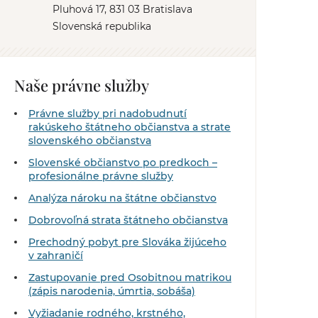
Pluhová 17, 831 03 Bratislava
Slovenská republika
Naše právne služby
Právne služby pri nadobudnutí
rakúskeho štátneho občianstva a strate
slovenského občianstva
Slovenské občianstvo po predkoch –
profesionálne právne služby
Analýza nároku na štátne občianstvo
Dobrovoľná strata štátneho občianstva
Prechodný pobyt pre Slováka žijúceho
v zahraničí
Zastupovanie pred Osobitnou matrikou
(zápis narodenia, úmrtia, sobáša)
Vyžiadanie rodného, krstného,