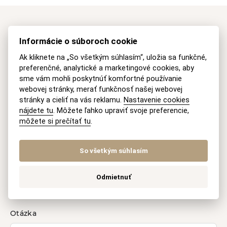
Máte záujem o naše
Informácie o súboroch cookie
právne služby?
Ak kliknete na „So všetkým súhlasím“, uložia sa funkčné,
preferenčné, analytické a marketingové cookies, aby
sme vám mohli poskytnúť komfortné používanie
Kontaktujte nás
webovej stránky, merať funkčnosť našej webovej
stránky a cieliť na vás reklamu.
Nastavenie cookies
nájdete tu
. Môžete ľahko upraviť svoje preferencie,
môžete si prečítať tu
.
Vaše meno
So všetkým súhlasím
E-mail
Odmietnuť
Otázka