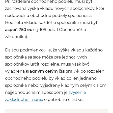
Pri rozdelení obchodného podielu musí byť
zachovaná výška vkladu nových spoločníkov, ktorí
nadobudnú obchodné podiely spoločnosti.
Hodnota vkladu každého spoločníka musí byť
aspoň 750 eur
(§ 109 ods. 1 Obchodného
zákonníka).
Ďalšou podmienkou je, že výška vkladu každého
spoločníka sa síce môže pre jednotlivých
spoločníkov určiť rozdielne, musí však byť
vyjadrená
kladným celým číslom
. Ak po rozdelení
obchodného podielu by vklad čoilen jedného
spoločníka nebol vyjadrený kladným celým číslom,
najjednoduchším spôsobom je
zvýšenie
základného imania
o potrebnú čiastku.