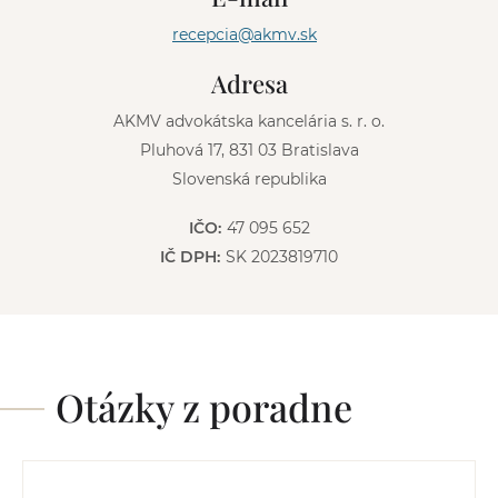
t
recepcia@akmv.sk
i
v
Adresa
e
:
AKMV advokátska kancelária s. r. o.
Pluhová 17, 831 03 Bratislava
Slovenská republika
IČO:
47 095 652
IČ DPH:
SK 2023819710
Otázky z poradne