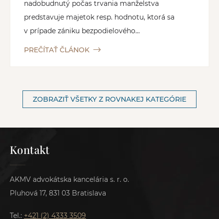
nadobudnutý počas trvania manželstva
predstavuje majetok resp. hodnotu, ktorá sa
v prípade zániku bezpodielového...
PREČÍTAŤ ČLÁNOK
ZOBRAZIŤ VŠETKY Z ROVNAKEJ KATEGÓRIE
Kontakt
AKMV advokátska kancelária s. r. o.
Pluhová 17, 831 03 Bratislava
Tel.:
+421 (2) 4333 3509