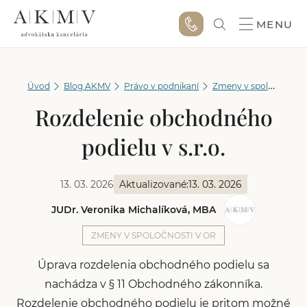
MENU
Úvod
Blog AKMV
Právo v podnikaní
Zmeny v spoločnosti v OR
Rozdelenie obchodného
podielu v s.r.o.
13. 03. 2026
Aktualizované:
13. 03. 2026
JUDr. Veronika Michalíková, MBA
ZMENY V SPOLOČNOSTI V OR
Úprava rozdelenia obchodného podielu sa
nachádza v § 11 Obchodného zákonníka.
Rozdelenie obchodného podielu je pritom možné