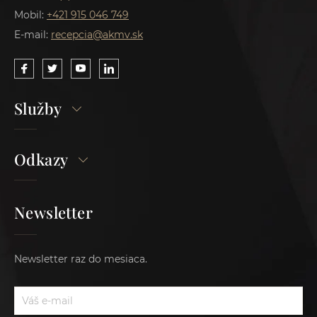
Mobil:
+421 915 046 749
E-mail:
recepcia@akmv.sk
Služby
Odkazy
Newsletter
Newsletter raz do mesiaca.