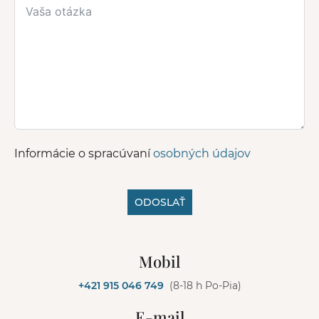
Informácie o spracúvaní
osobných údajov
ODOSLAŤ
A
l
Mobil
t
e
+421 915 046 749
(8-18 h Po-Pia)
r
n
E-mail
a