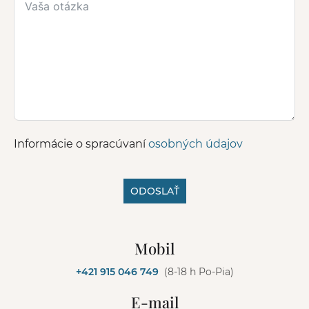
Informácie o spracúvaní
osobných údajov
ODOSLAŤ
A
l
Mobil
t
e
+421 915 046 749
(8-18 h Po-Pia)
r
n
E-mail
a