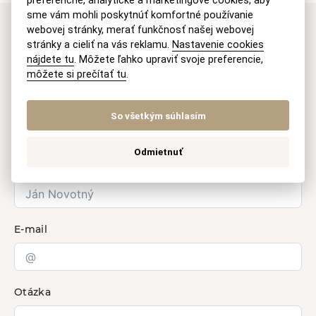
preferenčné, analytické a marketingové cookies, aby
sme vám mohli poskytnúť komfortné používanie
webovej stránky, merať funkčnosť našej webovej
Máte záujem o naše
stránky a cieliť na vás reklamu.
Nastavenie cookies
nájdete tu
. Môžete ľahko upraviť svoje preferencie,
právne služby?
môžete si prečítať tu
.
Kontaktujte nás
So všetkým súhlasím
Odmietnuť
Vaše meno
E-mail
Otázka