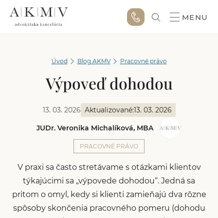
MENU
Úvod
Blog AKMV
Pracovné právo
Výpoveď dohodou
13. 03. 2026
Aktualizované:
13. 03. 2026
JUDr. Veronika Michalíková, MBA
PRACOVNÉ PRÁVO
V praxi sa často stretávame s otázkami klientov
týkajúcimi sa „výpovede dohodou“. Jedná sa
pritom o omyl, kedy si klienti zamieňajú dva rôzne
spôsoby skončenia pracovného pomeru (dohodu