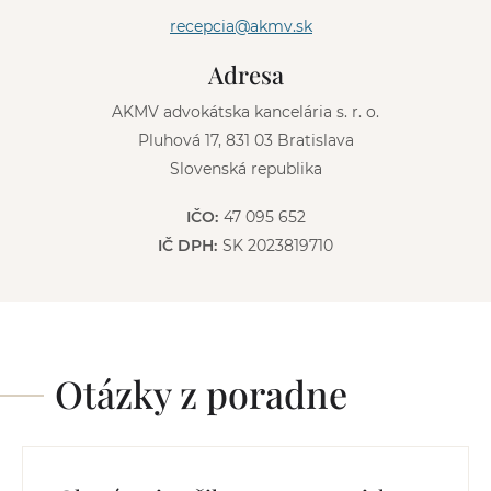
t
recepcia@akmv.sk
i
v
Adresa
e
:
AKMV advokátska kancelária s. r. o.
Pluhová 17, 831 03 Bratislava
Slovenská republika
IČO:
47 095 652
IČ DPH:
SK 2023819710
Otázky z poradne