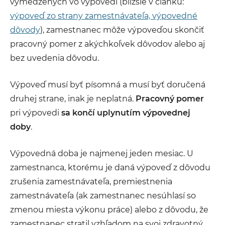
vymedzených vo výpovedi (bližšie v článku:
výpoveď zo strany zamestnávateľa, výpovedné
dôvody
), zamestnanec môže výpoveďou skončiť
pracovný pomer z akýchkoľvek dôvodov alebo aj
bez uvedenia dôvodu.
Výpoveď musí byť písomná a musí byť doručená
druhej strane, inak je neplatná.
Pracovný pomer
pri výpovedi
sa končí
uplynutím výpovednej
doby
.
Výpovedná doba je najmenej jeden mesiac. U
zamestnanca, ktorému je daná výpoveď z dôvodu
zrušenia zamestnávateľa, premiestnenia
zamestnávateľa (ak zamestnanec nesúhlasí so
zmenou miesta výkonu práce) alebo z dôvodu, že
zamestnanec stratil vzhľadom na svoj zdravotný