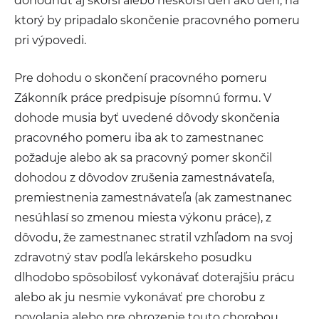
dohodnúť aj skorší alebo neskorší deň ako deň, na
ktorý by pripadalo skončenie pracovného pomeru
pri výpovedi.
Pre dohodu o skončení pracovného pomeru
Zákonník práce predpisuje písomnú formu. V
dohode musia byť uvedené dôvody skončenia
pracovného pomeru iba ak to zamestnanec
požaduje alebo ak sa pracovný pomer skončil
dohodou z dôvodov zrušenia zamestnávateľa,
premiestnenia zamestnávateľa (ak zamestnanec
nesúhlasí so zmenou miesta výkonu práce), z
dôvodu, že zamestnanec stratil vzhľadom na svoj
zdravotný stav podľa lekárskeho posudku
dlhodobo spôsobilosť vykonávať doterajšiu prácu
alebo ak ju nesmie vykonávať pre chorobu z
povolania alebo pre ohrozenie touto chorobou,