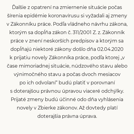
Ďalšie z opatrení na zmiernenie situácie počas
šírenia epidémie koronavírusu si vyžadali aj zmeny
v Zákonníku práce. Podľa vládneho návrhu zákona,
ktorým sa dopĺňa zákon č. 311/2001 Z. z. Zákonník
práce v znení neskorších predpisov a ktorým sa
dopĺňajú niektoré zákony došlo dňa 02.04.2020
k prijatiu novely Zákonníka práce, podľa ktorej „v
čase mimoriadnej situácie, núdzového stavu alebo
výnimočného stavu a počas dvoch mesiacov
po ich odvolaní“ budú platiť v porovnaní
s doterajšou právnou úpravou viaceré odchýlky.
Prijaté zmeny budú účinné odo dňa vyhlásenia
novely v Zbierke zákonov. Až dovtedy platí
doterajšia právna úprava.