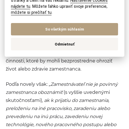
stránky a cieliť na vás reklamu.
Nastavenie cookies
zdravia pri práci, zásadami bezpečného správania
nájdete tu
. Môžete ľahko upraviť svoje preferencie,
na pracovisku a s bezpečnými pracovnými
môžete si prečítať tu
.
postupmi a overovať ich znalosť, s existujúcim a
predvídateľným nebezpečenstvom a ohrozením, s
So všetkým súhlasím
dopadmi, ktoré môžu spôsobiť na zdraví, a s
Odmietnuť
ochranou pred nimi a so zákazom vstupovať do
priestoru, zdržiavať sa v priestore a vykonávať
činnosti, ktoré by mohli bezprostredne ohroziť
život alebo zdravie zamestnanca.
Podľa novely však: „
Zamestnávateľ nie je povinný
zamestnanca oboznámiť
(s vyššie uvedenými
skutočnosťami)
, ak k prijatiu do zamestnania,
preloženiu na iné pracovisko, zaradeniu alebo
prevedeniu na inú prácu, zavedeniu novej
technológie, nového pracovného postupu alebo