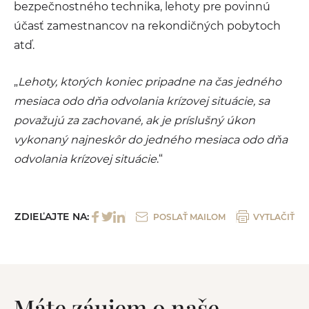
bezpečnostného technika, lehoty pre povinnú
účasť zamestnancov na rekondičných pobytoch
atď.
„
Lehoty, ktorých koniec pripadne na čas jedného
mesiaca odo dňa odvolania krízovej situácie, sa
považujú za zachované, ak je príslušný úkon
vykonaný najneskôr do jedného mesiaca odo dňa
odvolania krízovej situácie
.“
ZDIEĽAJTE NA:
POSLAŤ MAILOM
VYTLAČIŤ
Máte záujem o naše