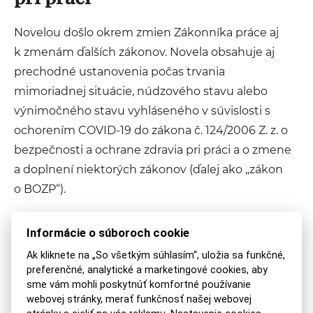
Novelou došlo okrem zmien Zákonníka práce aj
k zmenám ďalších zákonov. Novela obsahuje aj
prechodné ustanovenia počas trvania
mimoriadnej situácie, núdzového stavu alebo
výnimočného stavu vyhláseného v súvislosti s
ochorením COVID-19 do zákona č. 124/2006 Z. z. o
bezpečnosti a ochrane zdravia pri práci a o zmene
a doplnení niektorých zákonov (ďalej ako „zákon
o BOZP“).
Podľa zákona o BOZP je zamestnávateľ povinný
Informácie o súboroch cookie
oboznámiť každého zamestnanca s právnymi
Ak kliknete na „So všetkým súhlasím“, uložia sa funkčné,
predpismi a ostatnými predpismi na zaistenie
preferenčné, analytické a marketingové cookies, aby
bezpečnosti a ochrany zdravia pri práci, so
sme vám mohli poskytnúť komfortné používanie
webovej stránky, merať funkčnosť našej webovej
zásadami bezpečnej práce, zásadami ochrany