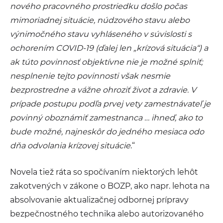
nového pracovného prostriedku došlo počas
mimoriadnej situácie, núdzového stavu alebo
výnimočného stavu vyhláseného v súvislosti s
ochorením COVID-19 (ďalej len „krízová situácia“) a
ak túto povinnosť objektívne nie je možné splniť;
nesplnenie tejto povinnosti však nesmie
bezprostredne a vážne ohroziť život a zdravie. V
prípade postupu podľa prvej vety zamestnávateľ je
povinný oboznámiť zamestnanca … ihneď, ako to
bude možné, najneskôr do jedného mesiaca odo
dňa odvolania krízovej situácie
.“
Novela tiež ráta so spočívaním niektorých lehôt
zakotvených v zákone o BOZP, ako napr. lehota na
absolvovanie aktualizačnej odbornej prípravy
bezpečnostného technika alebo autorizovaného