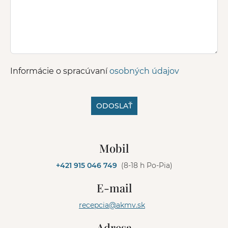
Informácie o spracúvaní
osobných údajov
ODOSLAŤ
A
l
Mobil
t
e
+421 915 046 749
(8-18 h Po-Pia)
r
n
E-mail
a
t
recepcia@akmv.sk
i
v
Adresa
e