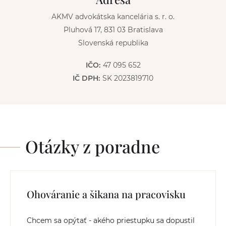
:
AKMV advokátska kancelária s. r. o.
Pluhová 17, 831 03 Bratislava
Slovenská republika
IČO:
47 095 652
IČ DPH:
SK 2023819710
Otázky z poradne
Ohováranie a šikana na pracovisku
Chcem sa opýtať - akého priestupku sa dopustil