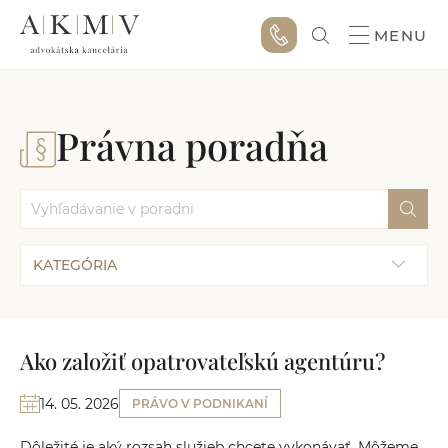
MENU
Právna poradňa
KATEGÓRIA
Ako založiť opatrovateľskú agentúru?
14. 05. 2026
PRÁVO V PODNIKANÍ
Dôležité je aký rozsah služieb chcete vykonávať. Môžeme