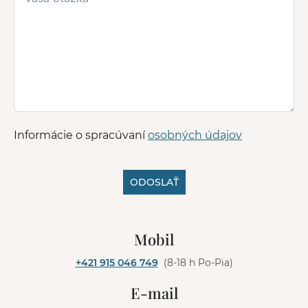
Informácie o spracúvaní
osobných údajov
ODOSLAŤ
A
l
Mobil
t
e
+421 915 046 749
(8-18 h Po-Pia)
r
n
E-mail
a
t