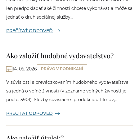
len predpokladať aké činnosti chcete vykonávať a môže sa
jednať o druh sociálnej služby...
PREČÍTAŤ ODPOVEĎ
Ako založiť hudobné vydavateľstvo?
14. 05. 2026
PRÁVO V PODNIKANÍ
V súvislosti s prevádzkovaním hudobného vydavateľstva
sa jedná o voľné živnosti (v zozname voľných živností je
pod č. 5901): Služby súvisiace s produkciou filmov,...
PREČÍTAŤ ODPOVEĎ
Ako založiť útulok?