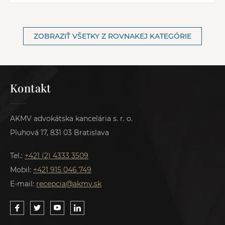
ZOBRAZIŤ VŠETKY Z ROVNAKEJ KATEGÓRIE
Kontakt
AKMV advokátska kancelária s. r. o.
Pluhová 17, 831 03 Bratislava
Tel.:
+421 (2) 4333 3509
Mobil:
+421 915 046 749
E-mail:
recepcia@akmv.sk