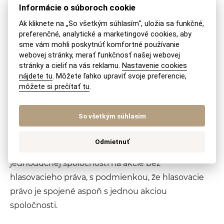
Informácie o súboroch cookie
Dôležitým znakom jednoduchej spoločnosti na
Ak kliknete na „So všetkým súhlasím“, uložia sa funkčné,
akcie je aj jej flexibilita. Jednoduchá spoločnosť na
preferenčné, analytické a marketingové cookies, aby
akcie môže napríklad emitovať akcie, s ktorými sú
sme vám mohli poskytnúť komfortné používanie
spojené osobitné práva, ktorých rozsah nie je
webovej stránky, merať funkčnosť našej webovej
stránky a cieliť na vás reklamu.
Nastavenie cookies
striktne vymedzený zákonom. Môže ísť najmä o
nájdete tu
. Môžete ľahko upraviť svoje preferencie,
rozdielny rozsah nároku na podiel zo zisku alebo na
môžete si prečítať tu
.
likvidačnom zostatku, rozdielny rozsah počtu
hlasov akcionára, rozdielny rozsah práva na
So všetkým súhlasím
poskytovanie informácií o spoločnosti a podobne.
Odmietnuť
Obchodný zákonník tiež umožňuje vydávanie akcií
jednoduchej spoločnosti na akcie bez
hlasovacieho práva, s podmienkou, že hlasovacie
právo je spojené aspoň s jednou akciou
spoločnosti.