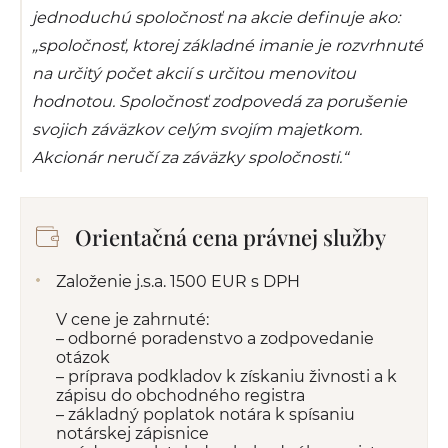
jednoduchú spoločnosť na akcie definuje ako:
„spoločnosť, ktorej základné imanie je rozvrhnuté
na určitý počet akcií s určitou menovitou
hodnotou. Spoločnosť zodpovedá za porušenie
svojich záväzkov celým svojím majetkom.
Akcionár neručí za záväzky spoločnosti.“
Orientačná cena právnej služby
Založenie j.s.a. 1500 EUR s DPH
V cene je zahrnuté:
– odborné poradenstvo a zodpovedanie
otázok
– príprava podkladov k získaniu živnosti a k
zápisu do obchodného registra
– základný poplatok notára k spísaniu
notárskej zápisnice