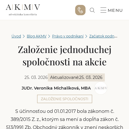
MENU
Úvod
Blog AKMV
Právo v podnikaní
Začiatok podnikania
Založenie jednoduchej
spoločnosti na akcie
25. 03. 2026
Aktualizované:
25. 03. 2026
JUDr. Veronika Michalíková, MBA
ZALOŽENIE SPOLOČNOSTI
S účinnosťou od 01.01.2017 bola zákonom č.
389/2015 Z. z., ktorým sa mení a dopĺňa zákon č.
513/1991 Zb. Obchodný zákonník v znení neskorších