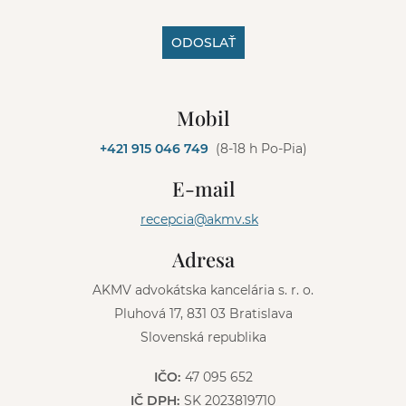
ODOSLAŤ
A
l
Mobil
t
e
+421 915 046 749
(8-18 h Po-Pia)
r
n
E-mail
a
t
recepcia@akmv.sk
i
v
Adresa
e
:
AKMV advokátska kancelária s. r. o.
Pluhová 17, 831 03 Bratislava
Slovenská republika
IČO:
47 095 652
IČ DPH:
SK 2023819710