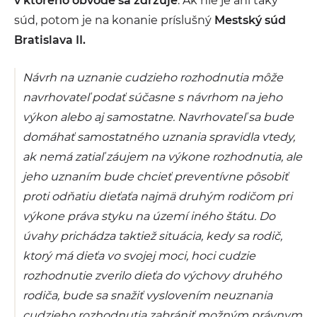
v ktorého obvode sa zdržuje
. Ak nie je ani taký
súd, potom je na konanie príslušný
Mestský súd
Bratislava II.
Návrh na uznanie cudzieho rozhodnutia môže
navrhovateľ podať súčasne s návrhom na jeho
výkon alebo aj samostatne. Navrhovateľ sa bude
domáhať samostatného uznania spravidla vtedy,
ak nemá zatiaľ záujem na výkone rozhodnutia, ale
jeho uznaním bude chcieť preventívne pôsobiť
proti odňatiu dieťaťa najmä druhým rodičom pri
výkone práva styku na území iného štátu. Do
úvahy prichádza taktiež situácia, kedy sa rodič,
ktorý má dieťa vo svojej moci, hoci cudzie
rozhodnutie zverilo dieťa do výchovy druhého
rodiča, bude sa snažiť vyslovením neuznania
cudzieho rozhodnutia zabrániť možným právnym