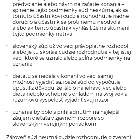
predvolanie alebo návrh na začatie konania –
splnenie tejto podmienky súd neskúma, ak sa
tomuto účastníkovi cudzie rozhodnutie riadne
doručilo a účastník sa proti nemu neodvolal
alebo ak tento účastník vyhlásil, že na skúmaní
tejto podmienky netrvá
slovenský súd už vo veci právoplatne rozhodol
alebo je tu skoršie cudzie rozhodnutie v tej istej
veci, ktoré sa uznalo alebo spĺňa podmienky na
uznanie
dieťaťu sa nedala v konaní vo veci samej
možnosť vyjadriť sa, ibaže súd od vypočutia
upustil z dôvodu, že išlo o naliehavú vec alebo
dieťa nebolo schopné s ohľadom na svoj vek a
rozumovú vyspelosť vyjadriť svoj názor
uznanie by bolo s prihliadnutím na najlepší
záujem dieťaťa v zjavnom rozpore so
slovenským verejným poriadkom
Zároveň súd neuzná cudzie rozhodnutie o zverení