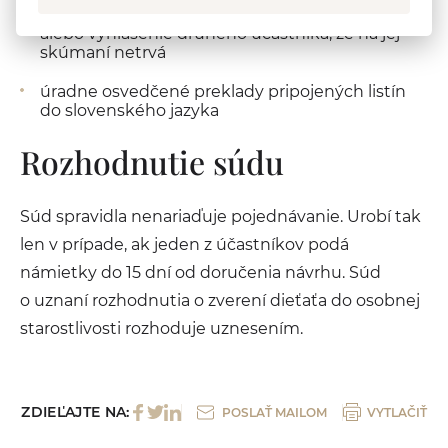
uznania (napr. rozhodnutie nie je právoplatné)
alebo vyhlásenie druhého účastníka, že na jej
skúmaní netrvá
úradne osvedčené preklady pripojených listín
do slovenského jazyka
Rozhodnutie súdu
Súd spravidla nenariaďuje pojednávanie. Urobí tak
len v prípade, ak jeden z účastníkov podá
námietky do 15 dní od doručenia návrhu. Súd
o uznaní rozhodnutia o zverení dieťaťa do osobnej
starostlivosti rozhoduje uznesením.
ZDIEĽAJTE NA:
POSLAŤ MAILOM
VYTLAČIŤ