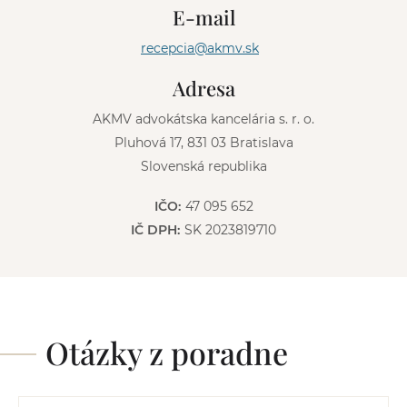
n
E-mail
a
t
recepcia@akmv.sk
i
v
Adresa
e
:
AKMV advokátska kancelária s. r. o.
Pluhová 17, 831 03 Bratislava
Slovenská republika
IČO:
47 095 652
IČ DPH:
SK 2023819710
Otázky z poradne