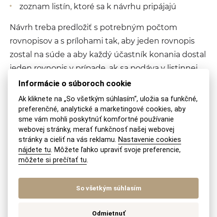
zoznam listín, ktoré sa k návrhu pripájajú
Návrh treba predložiť s potrebným počtom
rovnopisov a s prílohami tak, aby jeden rovnopis
zostal na súde a aby každý účastník konania dostal
jeden rovnopis v prípade, ak sa podáva v listinnej
forme.
Informácie o súboroch cookie
Ak kliknete na „So všetkým súhlasím“, uložia sa funkčné,
Prílohy
k návrhu sú:
preferenčné, analytické a marketingové cookies, aby
sme vám mohli poskytnúť komfortné používanie
webovej stránky, merať funkčnosť našej webovej
originál alebo úradne osvedčená kópia cudzieho
stránky a cieliť na vás reklamu.
Nastavenie cookies
rozhodnutia v plnom znení
nájdete tu
. Môžete ľahko upraviť svoje preferencie,
potvrdenie príslušného cudzieho orgánu o
môžete si prečítať tu
.
právoplatnosti alebo vykonateľnosti cudzieho
rozhodnutia alebo o tom, že rozhodnutie už
nemožno napadnúť riadnym opravným
So všetkým súhlasím
prostriedkom
Odmietnuť
listinné dôkazy o tom, že nie je daná prekážka