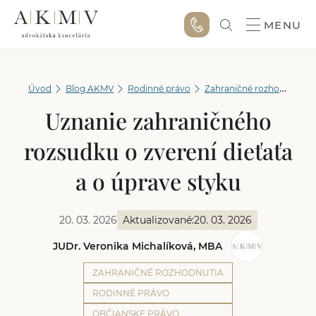
MENU
Úvod
Blog AKMV
Rodinné právo
Zahraničné rozhodnutia
Uznanie zahraničného
rozsudku o zverení dieťaťa
a o úprave styku
20. 03. 2026
Aktualizované:
20. 03. 2026
JUDr. Veronika Michalíková, MBA
ZAHRANIČNÉ ROZHODNUTIA
RODINNÉ PRÁVO
OBČIANSKE PRÁVO