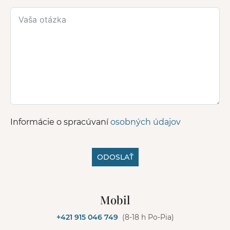
Informácie o spracúvaní
osobných údajov
ODOSLAŤ
A
l
Mobil
t
e
+421 915 046 749
(8-18 h Po-Pia)
r