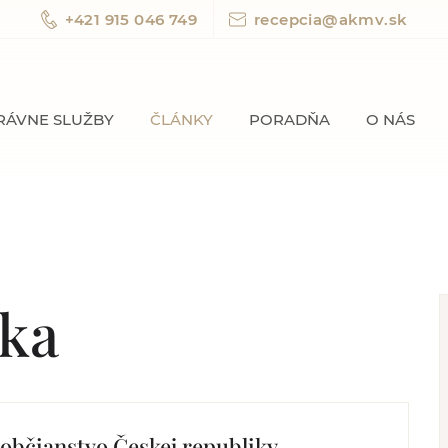
+421 915 046 749
recepcia@akmv.sk
RÁVNE SLUŽBY
ČLÁNKY
PORADŇA
O NÁS
ika
 občianstvo Českej republiky