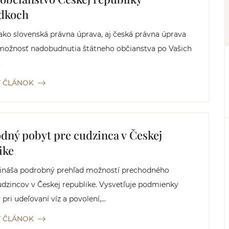
dkoch
ko slovenská právna úprava, aj česká právna úprava
možnosť nadobudnutia štátneho občianstva po Vašich
.
Ť ČLÁNOK
dný pobyt pre cudzinca v Českej
ike
rináša podrobný prehľad možností prechodného
dzincov v Českej republike. Vysvetľuje podmienky
pri udeľovaní víz a povolení,...
Ť ČLÁNOK