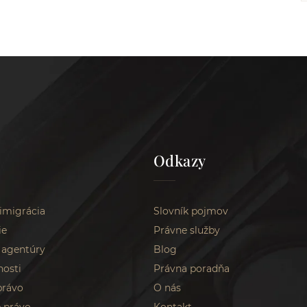
Odkazy
 imigrácia
Slovník pojmov
ie
Právne služby
 agentúry
Blog
nosti
Právna poradňa
právo
O nás