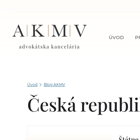
ÚVOD
P
Úvod
Blog AKMV
Česká republ
Štátne