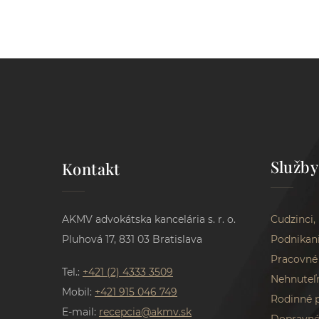
Služby
Kontakt
AKMV advokátska kancelária s. r. o.
Cudzinci,
Pluhová 17, 831 03 Bratislava
Podnikan
Pracovné
Tel.:
+421 (2) 4333 3509
Nehnuteľ
Mobil:
+421 915 046 749
Rodinné 
E-mail:
recepcia@akmv.sk