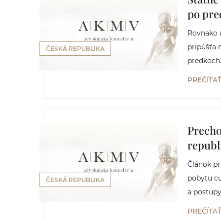
po pre
Rovnako a
pripúšťa 
ČESKÁ REPUBLIKA
predkoch
PREČÍTA
Precho
republ
Článok p
pobytu cu
ČESKÁ REPUBLIKA
a postupy 
PREČÍTA