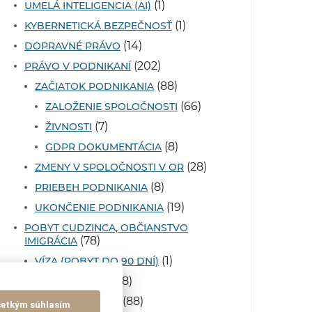
(1)
UMELÁ INTELIGENCIA (AI)
(1)
KYBERNETICKÁ BEZPEČNOSŤ
(14)
DOPRAVNÉ PRÁVO
(202)
PRÁVO V PODNIKANÍ
(88)
ZAČIATOK PODNIKANIA
(66)
ZALOŽENIE SPOLOČNOSTI
(7)
ŽIVNOSTI
(8)
GDPR DOKUMENTÁCIA
(28)
ZMENY V SPOLOČNOSTI V OR
(8)
PRIEBEH PODNIKANIA
(19)
UKONČENIE PODNIKANIA
POBYT CUDZINCA, OBČIANSTVO
(78)
IMIGRÁCIA
(1)
VÍZA (POBYT DO 90 DNÍ)
(78)
NEHNUTEĽNOSTI
(88)
PRACOVNÉ PRÁVO
šetkým súhlasím