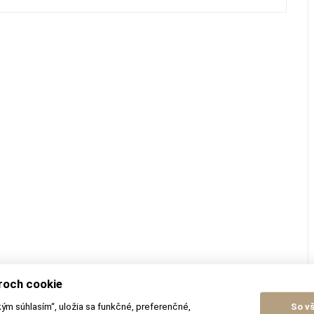
roch cookie
kým súhlasím“, uložia sa funkčné, preferenčné,
So v