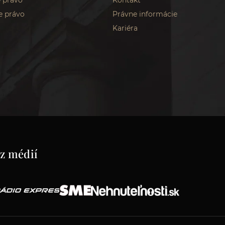
 právo
Kontakt
e právo
Právne informácie
Kariéra
 z médií