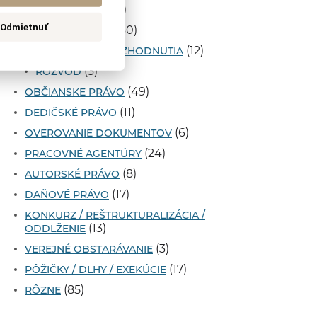
(1)
ZAMESTNANEC
Odmietnuť
(60)
RODINNÉ PRÁVO
(12)
ZAHRANIČNÉ ROZHODNUTIA
(3)
ROZVOD
(49)
OBČIANSKE PRÁVO
(11)
DEDIČSKÉ PRÁVO
(6)
OVEROVANIE DOKUMENTOV
(24)
PRACOVNÉ AGENTÚRY
(8)
AUTORSKÉ PRÁVO
(17)
DAŇOVÉ PRÁVO
KONKURZ / REŠTRUKTURALIZÁCIA /
(13)
ODDLŽENIE
(3)
VEREJNÉ OBSTARÁVANIE
(17)
PÔŽIČKY / DLHY / EXEKÚCIE
(85)
RÔZNE