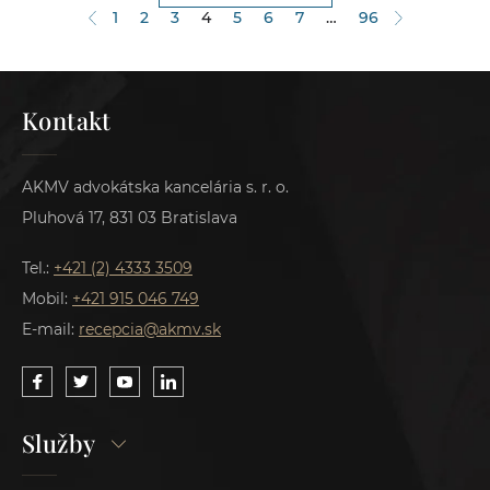
1
2
3
4
5
6
7
…
96
Kontakt
AKMV advokátska kancelária s. r. o.
Pluhová 17, 831 03 Bratislava
Tel.:
+421 (2) 4333 3509
Mobil:
+421 915 046 749
E-mail:
recepcia@akmv.sk
Služby