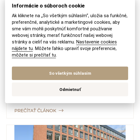
Informácie o súboroch cookie
Ak kliknete na „So všetkým súhlasím“, uložia sa funkčné,
preferenčné, analytické a marketingové cookies, aby
sme vám mohli poskytnúť komfortné používanie
webovej stránky, merať funkčnosť našej webovej
PRACOVNÉ PRÁVO
stránky a cieliť na vás reklamu.
Nastavenie cookies
nájdete tu
. Môžete ľahko upraviť svoje preferencie,
môžete si prečítať tu
.
Dohody o nepreberaní zamestnancov
(no-poach agreements)
So všetkým súhlasím
Trh práce je z pohľadu práva hospodárskej súťaže
trhom ako každý druhý. Firmy tu medzi sebou
Odmietnuť
nesúťažia o zákazníkov, ale...
PREČÍTAŤ ČLÁNOK